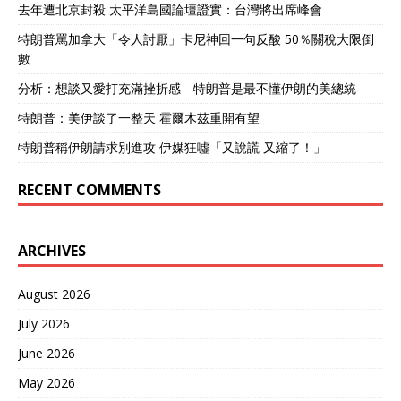
去年遭北京封殺 太平洋島國論壇證實：台灣將出席峰會
特朗普罵加拿大「令人討厭」卡尼神回一句反酸 50％關稅大限倒
數
分析：想談又愛打充滿挫折感 特朗普是最不懂伊朗的美總統
特朗普：美伊談了一整天 霍爾木茲重開有望
特朗普稱伊朗請求別進攻 伊媒狂噓「又說謊 又縮了！」
RECENT COMMENTS
ARCHIVES
August 2026
July 2026
June 2026
May 2026