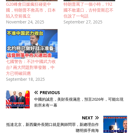
G20峰會日媒瘋狂碰瓷中
特朗普罵了一個小時，192
國，特朗普不救高市，日本
國不敢還口，古特雷斯忍不
陷入空前孤立
住說了一句話
November 24, 2025
September 27, 2025
七國警告：不許中國武力收
台? 兩大問題對華發難，中
方已明確回應
September 18, 2025
PREVIOUS
中國的誠意，美財長很滿意，預言2026年，可能出現
前所未有一幕
NEXT
抵達北京，新西蘭外長開口就是興師問罪，新總理自作
聰明插手南海