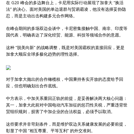
在 G20 峰会的多边舞台上，卡尼用实际行动展现了加拿大 “换活
法” 的决心。面对美国的单边退群与贸易霸凌，他没有选择妥协隐
忍，而是主动出击构建多元合作网络。
在峰会期间的多场双边会谈中，卡尼密集接触中国、南非、印度等
国代表，明确表达了深化经贸、能源、科技等领域合作的意愿。
这种 “脱美向新” 的战略调整，既是对美国霸权的直接回应，更是
加拿大顺应全球多极化趋势的理性选择。
对于加拿大抛出的合作橄榄枝，中国秉持务实开放的态度给予回
应，但也明确划出合作底线。
中方表示，中加关系重回正轨的前提，是妥善解决两大核心问题：
其一，加拿大此前对中国电动汽车加征的惩罚性关税，严重违背世
贸组织规则，损害了中加企业的合法权益，必须予以取消。
这些要求并非苛刻条件，而是维护双边关系健康发展的必要前提，
彰显了中国 “相互尊重、平等互利” 的外交准则。