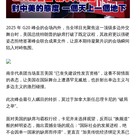
2025 年 G20 峰会的会场内外，当全球目光聚焦这一顶级多边外交
舞台时，美国总统特朗普的缺席打破了既定议程，其政府更以强硬
姿态拒绝签署峰会联合成果文件，让原本期待凝聚共识的会场瞬间
陷入对峙氛围。
南非代表团当场直言美国 “已丧失建设性发言资格”，这番不留情面
的表态，让美国在国际舞台上遭遇罕见尴尬，也折射出单边主义与
多边主义的激烈碰撞。
此次峰会最引人瞩目的转折，莫过于加拿大新任总理卡尼的 “破局
之举”。
面对美国的缺席与霸权行径，卡尼并未选择观望，反而以 “换频道”
般的鲜明姿态，抛出震撼全场的观点：”国际社会的发展进程，绝
不会因单一国家的缺席而停滞”，更直言 “加美传统经济绑定关系已