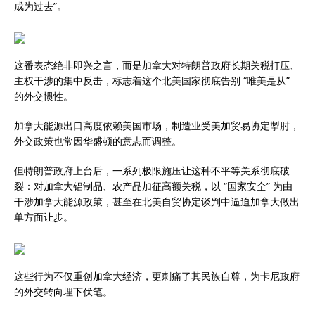
成为过去”。
这番表态绝非即兴之言，而是加拿大对特朗普政府长期关税打压、
主权干涉的集中反击，标志着这个北美国家彻底告别 “唯美是从”
的外交惯性。
加拿大能源出口高度依赖美国市场，制造业受美加贸易协定掣肘，
外交政策也常因华盛顿的意志而调整。
但特朗普政府上台后，一系列极限施压让这种不平等关系彻底破
裂：对加拿大铝制品、农产品加征高额关税，以 “国家安全” 为由
干涉加拿大能源政策，甚至在北美自贸协定谈判中逼迫加拿大做出
单方面让步。
这些行为不仅重创加拿大经济，更刺痛了其民族自尊，为卡尼政府
的外交转向埋下伏笔。