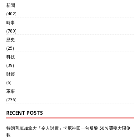
新聞
(402)
時事
(780)
歷史
(25)
科技
(39)
財經
(6)
軍事
(736)
RECENT POSTS
特朗普罵加拿大「令人討厭」卡尼神回一句反酸 50％關稅大限倒
數