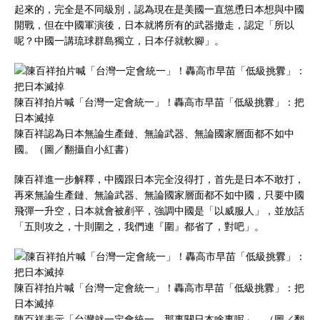
起來的，完全是不同級別，認為現在是美國一直慫恿日本想與中國
開戰，但在中國軍演後，日本就將所有的武器撤走，認定「所以
呢？中國一講琉球群島獨立，日本仔就軟腳」。
陳百祥拍片喊「台灣一定會統一」！轟高市早苗「低級挑釁」：把
日本滅掉
陳百祥認為日本無論生產鏈、無論武器、無論國家層面都不如中
國。（圖／翻攝自小紅書）
陳百祥進一步解釋，中國跟日本完全沒得打，首先是日本不敢打，
再來無論生產鏈、無論武器、無論國家層面都不如中國，只要中國
飛彈一升空，日本就會被剷平，強調中國是「以威服人」，並放話
「五則攻之，十則圍之，我們連『圍』都省了，對吧」。
陳百祥拍片喊「台灣一定會統一」！轟高市早苗「低級挑釁」：把
日本滅掉
陳百祥表示「台灣就一定會統一，那事關日本啥事呢」。（圖／翻