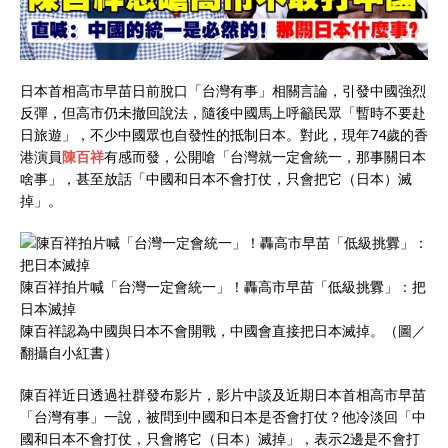
日本首相高市早苗日前脫口「台灣有事」相關言論，引發中國強烈
反彈，但高市仍未撤回說法，隨後中國馬上呼籲民眾「暫時不要赴
日旅遊」，不少中國眾也自發性的抵制日本。對此，現年74歲的香
港演員
陳百祥
有感而發，公開嗆「台灣就一定會統一，那事關日本
啥事」，甚至放話「中國和日本不會打仗，只會把它（日本）滅
掉」。
陳百祥拍片喊「台灣一定會統一」！轟高市早苗「低級挑釁」：把
日本滅掉
陳百祥認為中國與日本不會開戰，中國會直接把日本滅掉。（圖／
翻攝自小紅書）
陳百祥近日透過社群發布影片，影片中談及近期日本首相高市早苗
「台灣有事」一說，被問到中國和日本是否會打仗？他冷淡回「中
國和日本不會打仗，只會將它（日本）滅掉」，表示2邊是不會打