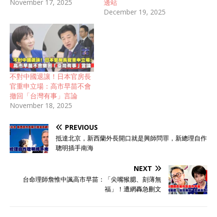
November 17, 2025
邊站
December 19, 2025
不對中國退讓！日本官房長
官重申立場：高市早苗不會
撤回「台灣有事」言論
November 18, 2025
PREVIOUS
抵達北京，新西蘭外長開口就是興師問罪，新總理自作
聰明插手南海
NEXT
台命理師詹惟中諷高市早苗：「尖嘴猴腮、刻薄無
福」！遭網轟急刪文