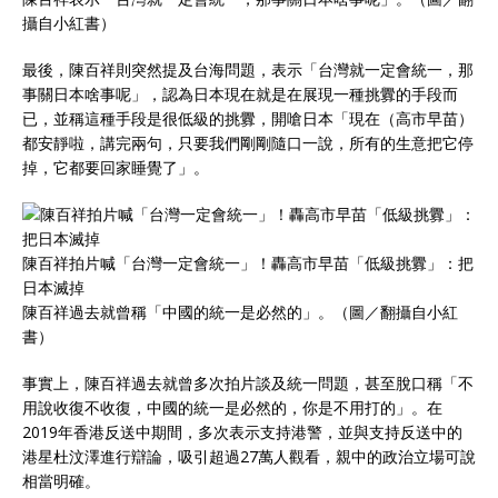
攝自小紅書）
最後，陳百祥則突然提及台海問題，表示「台灣就一定會統一，那
事關日本啥事呢」，認為日本現在就是在展現一種挑釁的手段而
已，並稱這種手段是很低級的挑釁，開嗆日本「現在（高市早苗）
都安靜啦，講完兩句，只要我們剛剛隨口一說，所有的生意把它停
掉，它都要回家睡覺了」。
陳百祥拍片喊「台灣一定會統一」！轟高市早苗「低級挑釁」：把
日本滅掉
陳百祥過去就曾稱「中國的統一是必然的」。（圖／翻攝自小紅
書）
事實上，陳百祥過去就曾多次拍片談及統一問題，甚至脫口稱「不
用說收復不收復，中國的統一是必然的，你是不用打的」。在
2019年香港反送中期間，多次表示支持港警，並與支持反送中的
港星杜汶澤進行辯論，吸引超過27萬人觀看，親中的政治立場可說
相當明確。