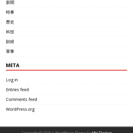
新聞
時事
歷史
科技
財經
軍事
META
Log in
Entries feed
Comments feed
WordPress.org
Copyright © 2026 | WordPress Theme by
MH Themes