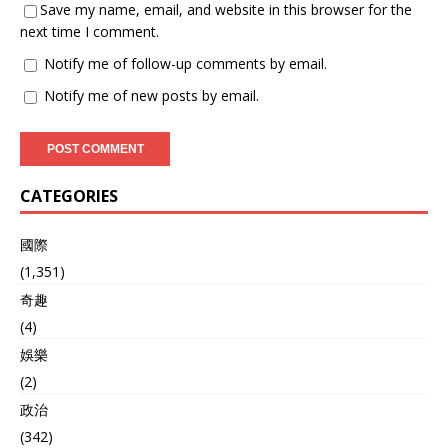
Save my name, email, and website in this browser for the
next time I comment.
Notify me of follow-up comments by email.
Notify me of new posts by email.
CATEGORIES
國際
(1,351)
奇趣
(4)
娛樂
(2)
政治
(342)