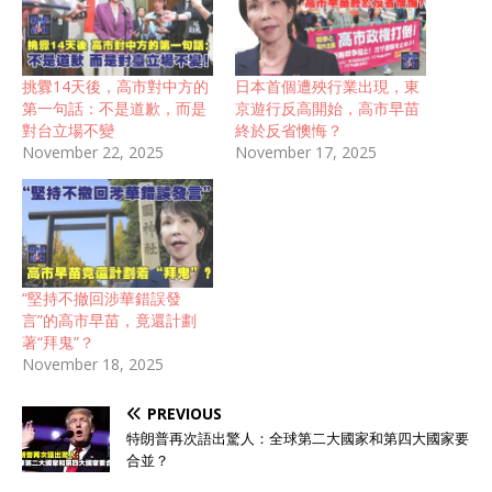
挑釁14天後，高市對中方的
日本首個遭殃行業出現，東
第一句話：不是道歉，而是
京遊行反高開始，高市早苗
對台立場不變
終於反省懊悔？
November 22, 2025
November 17, 2025
“堅持不撤回涉華錯誤發
言”的高市早苗，竟還計劃
著“拜鬼”？
November 18, 2025
PREVIOUS
特朗普再次語出驚人：全球第二大國家和第四大國家要
合並？