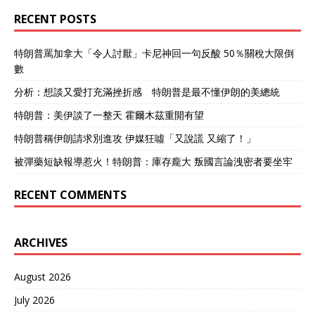
RECENT POSTS
特朗普罵加拿大「令人討厭」卡尼神回一句反酸 50％關稅大限倒
數
分析：想談又愛打充滿挫折感 特朗普是最不懂伊朗的美總統
特朗普：美伊談了一整天 霍爾木茲重開有望
特朗普稱伊朗請求別進攻 伊媒狂噓「又說謊 又縮了！」
被彈藥短缺報導惹火！特朗普：庫存龐大 叛國言論洩密者要坐牢
RECENT COMMENTS
ARCHIVES
August 2026
July 2026