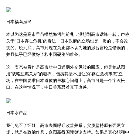
日本福岛渔民
本以为这是高市早苗幡然悔悟的前兆，没想到高市话锋一转，声称
关于“日本存亡危机”的看法，日本政府的立场也是一贯的，不会改
变的。说到底，高市到现在为止都不认为她的涉台言论是错误的，
并且似乎已经做好了和中国硬刚的准备。
这一表态被看作是高市对中日近期外交风波的回应，但是她试图
用“战略互惠关系”的糖衣，包裹其坚不退让的“存亡危机事态”立
场，在中国要求日本道歉的最核心问题上，高市可是一个字没松
口。在这种情况下，中日关系恐难真正改善。
日本水产品
我们免不了怀疑，高市表面呼吁改善关系，实质坚持原有强硬立
场，就是在政治作秀，企图赢得国际舆论支持。如果是真心想和中