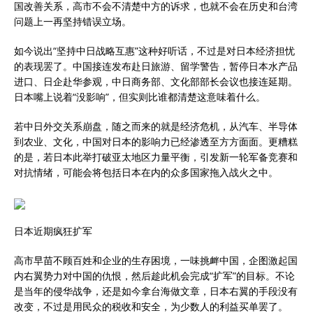
国改善关系，高市不会不清楚中方的诉求，也就不会在历史和台湾
问题上一再坚持错误立场。
如今说出“坚持中日战略互惠”这种好听话，不过是对日本经济担忧
的表现罢了。中国接连发布赴日旅游、留学警告，暂停日本水产品
进口、日企赴华参观，中日商务部、文化部部长会议也接连延期。
日本嘴上说着“没影响”，但实则比谁都清楚这意味着什么。
若中日外交关系崩盘，随之而来的就是经济危机，从汽车、半导体
到农业、文化，中国对日本的影响力已经渗透至方方面面。更糟糕
的是，若日本此举打破亚太地区力量平衡，引发新一轮军备竞赛和
对抗情绪，可能会将包括日本在内的众多国家拖入战火之中。
日本近期疯狂扩军
高市早苗不顾百姓和企业的生存困境，一味挑衅中国，企图激起国
内右翼势力对中国的仇恨，然后趁此机会完成“扩军”的目标。不论
是当年的侵华战争，还是如今拿台海做文章，日本右翼的手段没有
改变，不过是用民众的税收和安全，为少数人的利益买单罢了。