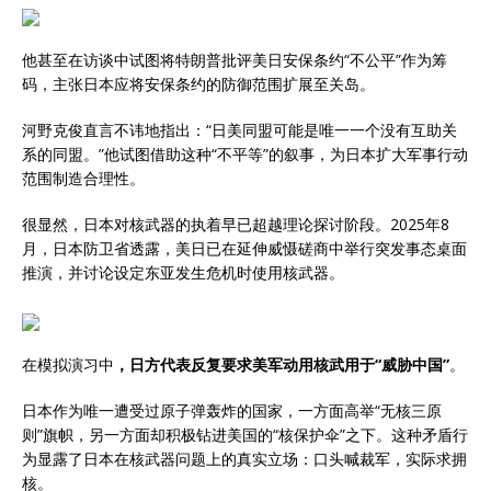
他甚至在访谈中试图将特朗普批评美日安保条约“不公平”作为筹
码，主张日本应将安保条约的防御范围扩展至关岛。
河野克俊直言不讳地指出：“日美同盟可能是唯一一个没有互助关
系的同盟。”他试图借助这种“不平等”的叙事，为日本扩大军事行动
范围制造合理性。
很显然，日本对核武器的执着早已超越理论探讨阶段。2025年8
月，日本防卫省透露，美日已在延伸威慑磋商中举行突发事态桌面
推演，并讨论设定东亚发生危机时使用核武器。
在模拟演习中
，日方代表反复要求美军动用核武用于“威胁中国”
。
日本作为唯一遭受过原子弹轰炸的国家，一方面高举“无核三原
则”旗帜，另一方面却积极钻进美国的“核保护伞”之下。这种矛盾行
为显露了日本在核武器问题上的真实立场：口头喊裁军，实际求拥
核。