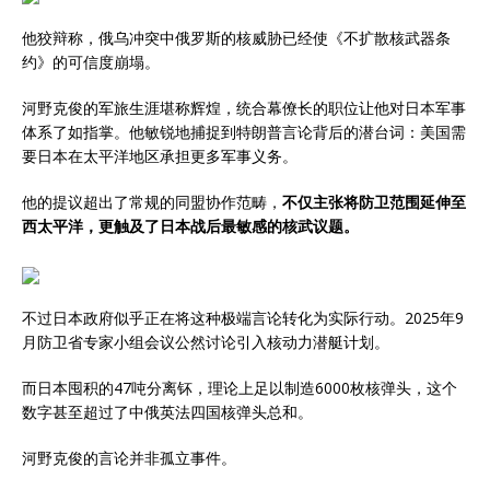
他狡辩称，俄乌冲突中俄罗斯的核威胁已经使《不扩散核武器条
约》的可信度崩塌。
河野克俊的军旅生涯堪称辉煌，统合幕僚长的职位让他对日本军事
体系了如指掌。他敏锐地捕捉到特朗普言论背后的潜台词：美国需
要日本在太平洋地区承担更多军事义务。
他的提议超出了常规的同盟协作范畴，
不仅主张将防卫范围延伸至
西太平洋，更触及了日本战后最敏感的核武议题。
不过日本政府似乎正在将这种极端言论转化为实际行动。2025年9
月防卫省专家小组会议公然讨论引入核动力潜艇计划。
而日本囤积的47吨分离钚，理论上足以制造6000枚核弹头，这个
数字甚至超过了中俄英法四国核弹头总和。
河野克俊的言论并非孤立事件。