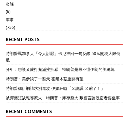
財經
(6)
軍事
(736)
RECENT POSTS
特朗普罵加拿大「令人討厭」卡尼神回一句反酸 50％關稅大限倒
數
分析：想談又愛打充滿挫折感 特朗普是最不懂伊朗的美總統
特朗普：美伊談了一整天 霍爾木茲重開有望
特朗普稱伊朗請求別進攻 伊媒狂噓「又說謊 又縮了！」
被彈藥短缺報導惹火！特朗普：庫存龐大 叛國言論洩密者要坐牢
RECENT COMMENTS