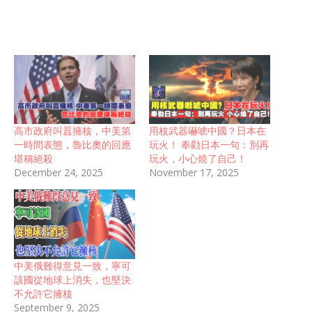
高市政府叫囂擁核，中美第
用核武器嚇唬中國？日本在
一時間表態，魯比奧的回應
玩火！ 奉勸日本一句：別再
堪稱絕殺
玩火，小心燒了自己！
December 24, 2025
November 17, 2025
中美俄難得意見一致，寧可
該國從地球上消失，也堅決
不允許它擁核
September 9, 2025