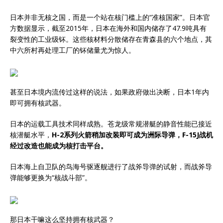
日本并非无核之国，而是一个站在核门槛上的“准核国家”。日本官
方数据显示，截至2015年，日本在海外和国内储存了47.9吨具有
裂变性的工业级钚。这些核材料分散储存在青森县的六个地点，其
中六所村再处理工厂的钚储量尤为惊人。
甚至日本境内流传过这样的说法，如果政府做出决断，日本1年内
即可拥有核武器。
日本的运载工具技术同样成熟。苍龙级常规潜艇的静音性能已接近
核潜艇水平，
H-2系列火箭稍加改装即可成为洲际导弹，F-15J战机
经过改造也能成为核打击平台。
日本海上自卫队的鸟海号驱逐舰进行了战斧导弹的试射，而战斧导
弹能够更换为“核战斗部”。
那日本干嘛这么坚持拥有核武器？