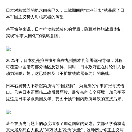
日本对核武器的执念由来已久，二战期间的“仁科计划”就暴露了日
本军国主义势力对核武器的渴望
甚至简单来说，日本推动核武装化的背后，隐藏着挣脱战后体制、
实现“军事大国化”的战略意图。
2025年，日本更是拟最快年底在九州熊本县部署远程导弹，射程
可覆盖中国沿海部分地区及朝鲜。同时，日本政府正在讨论引入核
动力潜艇计划，这已经触及《不扩散核武器条约》的底线。
日本右翼势力不断渲染所谓“中国威胁”，为自身的军事扩张寻找借
口。只称日本正面临二战后最严峻、最复杂的安全环境，却只字不
提这是日本紧跟美国反华、妄图干预中国内政所导致的直接后果。
甚至在历史问题上的态度增添了周边国家的疑虑。文部科学省将南
京大屠杀死亡人数从“30万以上”改为“大量”，这种历史修正主义与