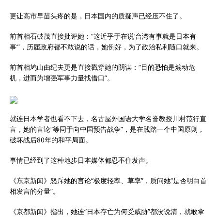
更让高市早苗头疼的是，日本国内的质疑声已经压不住了。
前首相石破茂直接批评她：“这近乎于在说‘台湾有事就是日本有
事’”，历届政府都不敢说的话，她倒好，为了政治私利随口就来。
前首相鸠山由纪夫更是直接戳穿她的阴谋：“目的恐怕是煽动危
机，进而为增强军事力量找借口”。
就连日本学者也看不下去，名古屋外国语大学名誉教授川村范行直
言，她的言论“等同于向中国预告战争”，是在践踏一个中国原则，
破坏战后80年的和平局面。
事情已经到了这种地步日本媒体都忍不住发声。
《东京新闻》怒斥她的言论“极度轻率、草率”，质问她“是否明白首
相发言的分量”。
《京都新闻》指出，她连“日本存亡为何受威胁”都没说清，就敢拿