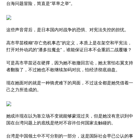
台海问题冒险，简直是“草率之举”。
这些声音背后，是日本国内对战争的恐惧、对宪法失控的担忧。
高市早苗模糊“存亡危机事态”的定义，本质上是在架空和平宪法，
打开对外动武的“潘多拉魔盒”，谁能保证日本不会重蹈二战覆辙？
可是高市早苗还在硬撑，因为她不敢撤回言论，她太害怕右翼支持
者翻脸了，不过她也不敢继续加码对抗，怕经济彻底崩盘。
现在她面对的就是一种骑虎难下的局面，不过这全都是她凭借着一
己之力所造成的。
她或许现在以为靠立场不变就能够蒙混过关，但是她没有意识到中
国在台湾问题上的底线是绝对不容许任何国家去触碰的。
台湾是中国领土中不可分割的一部分，这是国际社会早已公认的事