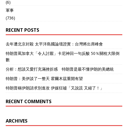
(6)
軍事
(736)
RECENT POSTS
去年遭北京封殺 太平洋島國論壇證實：台灣將出席峰會
特朗普罵加拿大「令人討厭」卡尼神回一句反酸 50％關稅大限倒
數
分析：想談又愛打充滿挫折感 特朗普是最不懂伊朗的美總統
特朗普：美伊談了一整天 霍爾木茲重開有望
特朗普稱伊朗請求別進攻 伊媒狂噓「又說謊 又縮了！」
RECENT COMMENTS
ARCHIVES