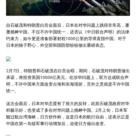
自石破茂和特朗普白宫会面后，日本在对华问题上跳得非常高，屡
屡挑衅中国。不仅不许中国统一，还否认《中日联合声明》的法律
约束力，如今更是准备部署射程1000公里的导弹直指中国。对于
日本的狼子野心，外交部和国防部纷纷做出重磅表态。
2月7日，特朗普和石破茂在白宫会晤，期间，石破茂对特朗普做出
承诺，将投资美国10000亿美元。在涉华问题上，双方达成联合声
明，不许中国单方面改变台海和东海现状，言外之意就是不许中国
统一。
这次会面后，日本对华态度有了很大的反转，此前石破茂政府对华
积极示好，也变成了多在对华问题上挑衅中国。2月上旬，日本军
舰过航台湾海峡，日方炒作称，这是日本的航行自由，还表示正是
中国在第一岛链军事行动增加后，迫使日方做出改变。