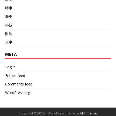
時事
歷史
科技
財經
軍事
META
Log in
Entries feed
Comments feed
WordPress.org
Copyright © 2026 | WordPress Theme by
MH Themes