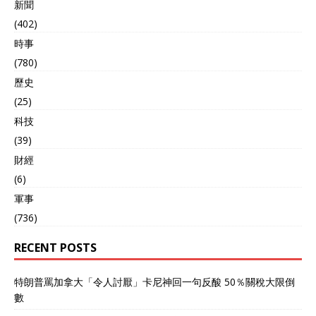
新聞
(402)
時事
(780)
歷史
(25)
科技
(39)
財經
(6)
軍事
(736)
RECENT POSTS
特朗普罵加拿大「令人討厭」卡尼神回一句反酸 50％關稅大限倒
數