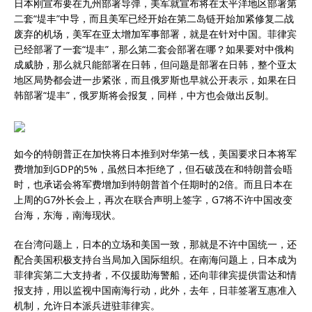
日本刚宣布要在九州部署导弹，美军就宣布将在太平洋地区部署第
二套“堤丰”中导，而且美军已经开始在第二岛链开始加紧修复二战
废弃的机场，美军在亚太增加军事部署，就是在针对中国。菲律宾
已经部署了一套“堤丰”，那么第二套会部署在哪？如果要对中俄构
成威胁，那么就只能部署在日韩，但问题是部署在日韩，整个亚太
地区局势都会进一步紧张，而且俄罗斯也早就公开表示，如果在日
韩部署“堤丰”，俄罗斯将会报复，同样，中方也会做出反制。
如今的特朗普正在加快将日本推到对华第一线，美国要求日本将军
费增加到GDP的5%，虽然日本拒绝了，但石破茂在和特朗普会晤
时，也承诺会将军费增加到特朗普首个任期时的2倍。而且日本在
上周的G7外长会上，再次在联合声明上签字，G7将不许中国改变
台海，东海，南海现状。
在台湾问题上，日本的立场和美国一致，那就是不许中国统一，还
配合美国积极支持台当局加入国际组织。在南海问题上，日本成为
菲律宾第二大支持者，不仅援助海警船，还向菲律宾提供雷达和情
报支持，用以监视中国南海行动，此外，去年，日菲签署互惠准入
机制，允许日本派兵进驻菲律宾。