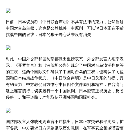
日前，日本议员称《中日联合声明》不具有法律约束力，公然质疑
中国对台岛主权，这也是公然挑衅一中原则，可以说日本正在不断
挑战中国的底线，日本的狼子野心从来没有消失。
对此，中国外交部和国防部都做出重磅表态，外交部发言人毛宁表
示，《开罗宣言》和《波茨坦公告》规定了中国对台岛澎湖列岛等
的主权，这两个国际文件确认了中国对台岛的主权，也确认了同盟
国和日本结束战争状态。《中日联合声明》是中日关系的前提，具
有约束力，中方敦促日方恪守中日四个文件原则和精神，在台湾问
题上谨言慎行，切实履行一个中国原则。日本应该正视历史，反省
侵略，走和平道路，才能取信亚洲邻国和国际社会。
国防部发言人张晓刚则直言不讳指出，日本正在突破和平宪法，扩
军备武，中方要求日方深刻汲取历史教训，在军事安全领域谨言慎