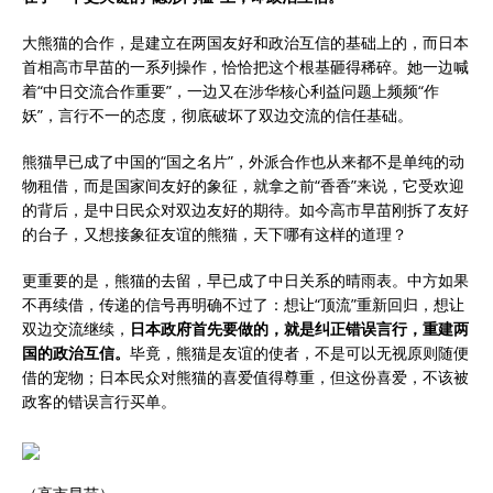
大熊猫的合作，是建立在两国友好和政治互信的基础上的，而日本
首相高市早苗的一系列操作，恰恰把这个根基砸得稀碎。她一边喊
着“中日交流合作重要”，一边又在涉华核心利益问题上频频“作
妖”，言行不一的态度，彻底破坏了双边交流的信任基础。
熊猫早已成了中国的“国之名片”，外派合作也从来都不是单纯的动
物租借，而是国家间友好的象征，就拿之前“香香”来说，它受欢迎
的背后，是中日民众对双边友好的期待。如今高市早苗刚拆了友好
的台子，又想接象征友谊的熊猫，天下哪有这样的道理？
更重要的是，熊猫的去留，早已成了中日关系的晴雨表。中方如果
不再续借，传递的信号再明确不过了：想让“顶流”重新回归，想让
双边交流继续，
日本政府首先要做的，就是纠正错误言行，重建两
国的政治互信。
毕竟，熊猫是友谊的使者，不是可以无视原则随便
借的宠物；日本民众对熊猫的喜爱值得尊重，但这份喜爱，不该被
政客的错误言行买单。