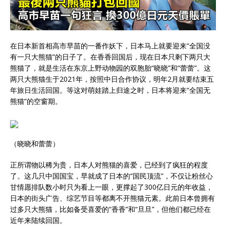
在日本新首相高市早苗的一番作妖下，日本马上就要迎来“全国没
有一只大熊猫”的日子了。在香香回国后，现在日本只剩下两只大
熊猫了，就是生活在东京上野动物园的双胞胎“晓晓”和“蕾蕾”。这
两只大熊猫生于2021年，按照中日合作协议，明年2月就要结束五
年旅日生活回国。等这对萌娃踏上归途之时，日本将迎来“全国无
熊猫”的空窗期。
（晓晓和蕾蕾）
正所谓物以稀为贵，日本人对熊猫的喜爱，已经到了疯狂的程度
了。这几只中国国宝，早就成了日本的“国民顶流”，不仅让粉丝心
甘情愿排队数小时只为看上一眼，更撑起了300亿日元的年收益，
日本的街头广告、综艺节目等都离不开熊猫元素。此前日本曾拥有
过多只大熊猫，比如备受喜爱的“香香”和“旦旦”，但他们都已经在
近年来陆续回国。