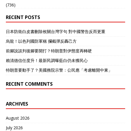
(736)
RECENT POSTS
日本防衛白皮書刪除攸關台灣字句 對中國警告反而更重
烏龍！以色列國防軍稱 攔截彈反轟己方
前腳說談判後腳要開打？特朗普對伊態度再轉硬
賴清德信任度升！最新民調曝藍白仍未獲民心
特朗普要動手了？美國務院示警：公民應「考慮離開中東」
RECENT COMMENTS
ARCHIVES
August 2026
July 2026