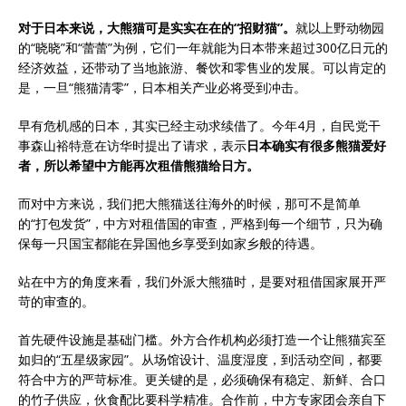
对于日本来说，大熊猫可是实实在在的“招财猫”。
就以上野动物园
的“晓晓”和“蕾蕾”为例，它们一年就能为日本带来超过300亿日元的
经济效益，还带动了当地旅游、餐饮和零售业的发展。可以肯定的
是，一旦“熊猫清零”，日本相关产业必将受到冲击。
早有危机感的日本，其实已经主动求续借了。今年4月，自民党干
事森山裕特意在访华时提出了请求，表示
日本确实有很多熊猫爱好
者，所以希望中方能再次租借熊猫给日方。
而对中方来说，我们把大熊猫送往海外的时候，那可不是简单
的“打包发货”，中方对租借国的审查，严格到每一个细节，只为确
保每一只国宝都能在异国他乡享受到如家乡般的待遇。
站在中方的角度来看，我们外派大熊猫时，是要对租借国家展开严
苛的审查的。
首先硬件设施是基础门槛。外方合作机构必须打造一个让熊猫宾至
如归的“五星级家园”。从场馆设计、温度湿度，到活动空间，都要
符合中方的严苛标准。更关键的是，必须确保有稳定、新鲜、合口
的竹子供应，伙食配比要科学精准。合作前，中方专家团会亲自下