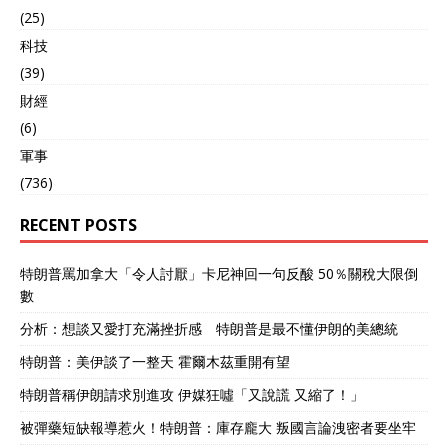
(25)
科技
(39)
財經
(6)
軍事
(736)
RECENT POSTS
特朗普罵加拿大「令人討厭」卡尼神回一句反酸 50％關稅大限倒
數
分析：想談又愛打充滿挫折感 特朗普是最不懂伊朗的美總統
特朗普：美伊談了一整天 霍爾木茲重開有望
特朗普稱伊朗請求別進攻 伊媒狂噓「又說謊 又縮了！」
被彈藥短缺報導惹火！特朗普：庫存龐大 叛國言論洩密者要坐牢