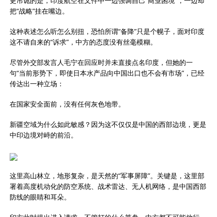
更吊诡的是，印度航空在文件中一边强调自己“商业困境”，一边却
把“战略”挂在嘴边。
这种表述怎么听怎么别扭，恐怕所谓“备降”只是个幌子，面对印度
这不请自来的“诉求”，中方的态度没有丝毫模糊。
尽管外交部发言人毛宁在回应时并未直接点名印度，但她的一
句“当前形势下，即使日本水产品向中国出口也不会有市场”，已经
传达出一种立场：
在国家安全面前，没有任何灰色地带。
新疆空域为什么如此敏感？因为这不仅仅是中国的西部边境，更是
中印边境对峙的前沿。
这里高山林立，地形复杂，是天然的“军事屏障”。关键是，这里部
署着高度机动化的防空系统、战术雷达、无人机网络，是中国西部
防线的眼睛和耳朵。