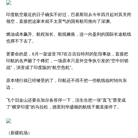
印度航空最近的日子确实不好过，巴基斯坦从今年四月起对其关闭
领空，直接把这家本就不太景气的国有航司推向了深渊。
燃油成本飙升、航程加长、航线瘫痪，连一向盈利的国际长途航线
也撑不下去了。
更要命的是，6月一架波音787在古吉拉特邦的坠毁事故，直接把
印航的名声砸了个稀烂，一场原本只是外交争执引发的“空中封锁
战”，演变成了印度版的“航空危机”。
原本绕行就已经够受的了，印航还不得不把一些航线临时转向东
边，
飞个旧金山还要在加尔各答停一下，活生生把一张“直飞”票变成
了“横穿印度”的马拉松，德里到华盛顿的航线干脆直接停了。
（新疆机场）