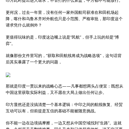
印方此时提出进入请求，不管打的什么算盘，中方都不可能放行。
更何况，过去一年里，没有任何一家外国航司获准在和田机场起
降，喀什和乌鲁木齐对外航也只是小范围、严格审批，那印度这个
请求凭什么就例外？
更值得玩味的是，印度这边嘴上说是“民航”，但手上玩的却是“博
弈”。
就像那份文件里写的，“获取和田航线将成为战略选项”，这句话背
后其实暴露了一个更大的问题，
那就是印度一贯以来的战略心态——凡事都想两头占便宜：既想从
中国这里获取实际利益，又不愿在大局上做出任何让步。
印方显然还是没搞清楚一个基本逻辑：中印之间的航线恢复、经贸
互动可以有，但前提是互信的基础不能被随意挑战。
你不能一边在边境搞摩擦，一边又想从中国空域找到“生路”。这就