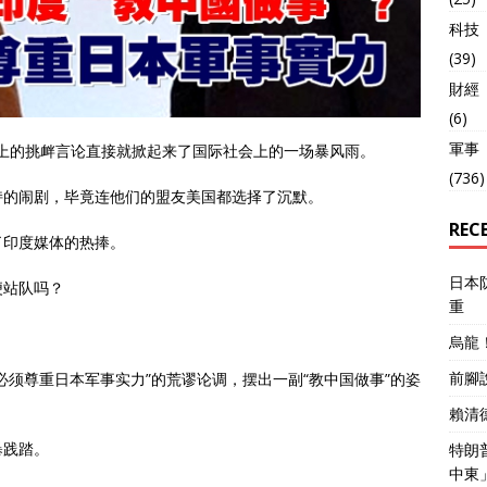
科技
(39)
財經
(6)
軍事
问题上的挑衅言论直接就掀起来了国际社会上的一场暴风雨。
(736)
持的闹剧，毕竟连他们的盟友美国都选择了沉默。
REC
了印度媒体的热捧。
日本
便站队吗？
重
烏龍
前腳
必须尊重日本军事实力”的荒谬论调，摆出一副“教中国做事”的姿
賴清
暴践踏。
特朗
中東