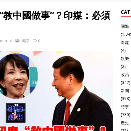
“教中國做事”？印媒：必須
CAT
國際
(1,34
ournal
國際
0
奇趣
(4)
娛樂
(2)
政治
(342)
新聞
(398)
時事
(780)
歷史
(25)