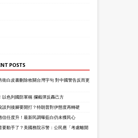
ENT POSTS
防衛白皮書刪除攸關台灣字句 對中國警告反而更
！以色列國防軍稱 攔截彈反轟己方
說談判後腳要開打？特朗普對伊態度再轉硬
德信任度升！最新民調曝藍白仍未獲民心
普要動手了？美國務院示警：公民應「考慮離開
」