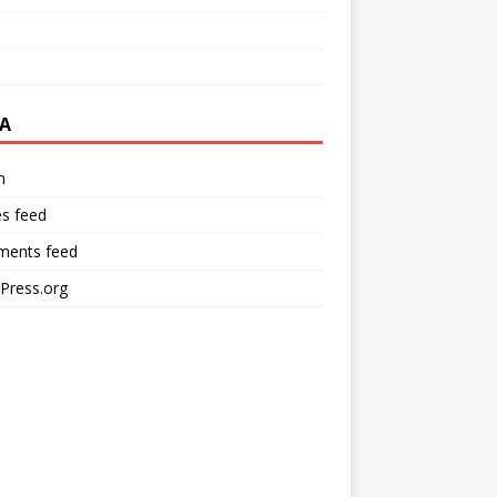
A
n
es feed
ents feed
Press.org