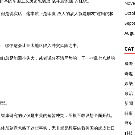
日本的军国主义历史包装成“战斗意识强”的优势。
Nove
Octo
但是说实话，这本质上是印度“敌人的敌人就是朋友”逻辑的极
Sept
Augu
台，哪怕这会让亚太地区陷入冲突风险之中。
CAT
他们总是能因小失大，或者说分不清局势的，干一些乱七八糟的
國際
奇趣
娛樂
政治
幻想。
新聞
時事
，智库研究的仅仅是中美的短暂冲突，压根不敢设想全面开战。
歷史
媒体却刻意忽略了这些事实，无非就是想要借着美国的虎皮壮日
科技