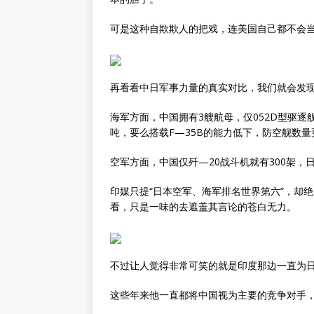
可是这种自欺欺人的把戏，连美国自己都不会
再看看中日军事力量的真实对比，我们就会发
海军方面，中国拥有3艘航母，仅052D型驱逐
吨，要么搭载F—35B的能力低下，防空舰数
空军方面，中国仅歼—20战斗机就有300架，日
印媒只提“日本空军、海军排名世界第六”，却
看，只是一味的去遮盖其言论的苍白无力。
不过让人觉得非常可笑的就是印度那边一直为
这些年来他一直都将中国视为主要的竞争对手