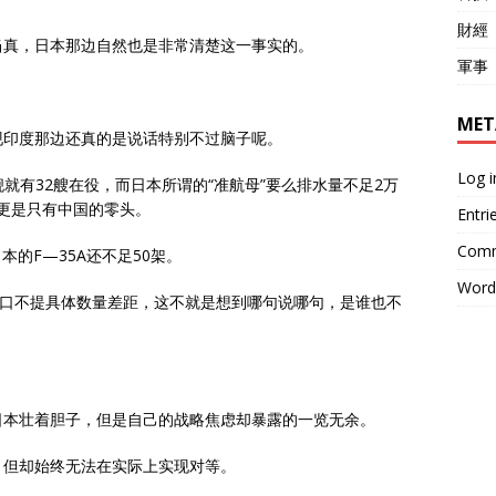
財經
当真，日本那边自然也是非常清楚这一事实的。
軍事
MET
现印度那边还真的是说话特别不过脑子呢。
Log i
舰就有32艘在役，而日本所谓的“准航母”要么排水量不足2万
量更是只有中国的零头。
Entri
Comm
本的F—35A还不足50架。
Word
绝口不提具体数量差距，这不就是想到哪句说哪句，是谁也不
日本壮着胆子，但是自己的战略焦虑却暴露的一览无余。
，但却始终无法在实际上实现对等。