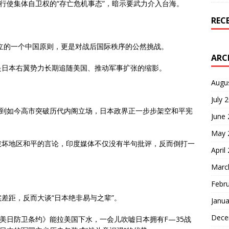
本行使集体自卫权的“存亡危机事态”，暗示要武力介入台海。
REC
确立的一个中国原则，更是对战后国际秩序的公然挑战。
ARC
是日本右翼势力长期追随美国、推动军事扩张的缩影。
Augu
July 
，到如今高市突破历代内阁立场，日本政界正一步步架空和平宪
June
May 
破坏地区和平的言论，印度媒体不仅没有半句批评，反而倒打一
April
Marc
Febr
差距，反而大谈“日本绝非易与之辈”。
Janua
Dece
《美日防卫条约》能拉美国下水，一会儿吹嘘日本拥有F—35战