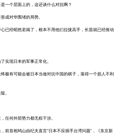
不是一个层面上的，这还谈什么对抗啊？
等形成对华围堵的局势。
野心已经昭然若揭了，根本不用他们拉拢高手，长苗就已经推动
为了实现日本的军事正常化。
最终极有可能会被日本当做对抗中国的棋子，落得一个损人不利
质疑。
政，任何外部势力都无权干涉。
，前首相鸠山由纪夫直言“日本不应插手台湾问题”，《东京新