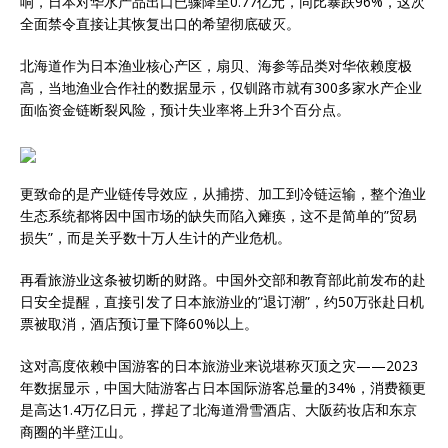
响，日本对华水产品出口已骤降至0.77亿元，同比暴跌96%，这次
全面禁令直接让其恢复出口的希望彻底破灭。
北海道作为日本渔业核心产区，扇贝、海参等品类对华依赖度极
高，当地渔业合作社的数据显示，仅钏路市就有300多家水产企业
面临资金链断裂风险，预计失业率将上升3个百分点。
更致命的是产业链传导效应，从捕捞、加工到冷链运输，整个渔业
生态系统都将因中国市场的缺失而陷入瘫痪，这不是简单的”贸易
损失”，而是关乎数十万人生计的产业危机。
再看旅游业这条被切断的财路。中国外交部和教育部此前发布的赴
日安全提醒，直接引发了日本旅游业的”退订潮”，约50万张赴日机
票被取消，酒店预订量下降60%以上。
这对高度依赖中国游客的日本旅游业来说堪称灭顶之灾——2023
年数据显示，中国大陆游客占日本国际游客总量的34%，消费额更
是高达1.4万亿日元，撑起了北海道滑雪酒店、大阪药妆店和东京
商圈的半壁江山。