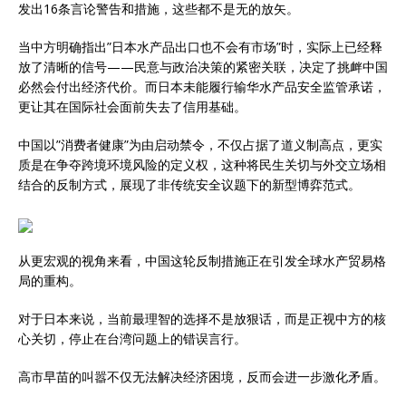
发出16条言论警告和措施，这些都不是无的放矢。
当中方明确指出”日本水产品出口也不会有市场”时，实际上已经释
放了清晰的信号——民意与政治决策的紧密关联，决定了挑衅中国
必然会付出经济代价。而日本未能履行输华水产品安全监管承诺，
更让其在国际社会面前失去了信用基础。
中国以”消费者健康”为由启动禁令，不仅占据了道义制高点，更实
质是在争夺跨境环境风险的定义权，这种将民生关切与外交立场相
结合的反制方式，展现了非传统安全议题下的新型博弈范式。
从更宏观的视角来看，中国这轮反制措施正在引发全球水产贸易格
局的重构。
对于日本来说，当前最理智的选择不是放狠话，而是正视中方的核
心关切，停止在台湾问题上的错误言行。
高市早苗的叫嚣不仅无法解决经济困境，反而会进一步激化矛盾。