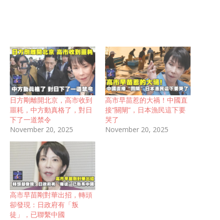
日方剛離開北京，高市收到
高市早苗惹的大禍！中國直
噩耗，中方動真格了，對日
接“關閘”，日本漁民這下要
下了一道禁令
哭了
November 20, 2025
November 20, 2025
高市早苗剛對華出招，轉頭
卻發現：日政府有「叛
徒」，已聯繫中國