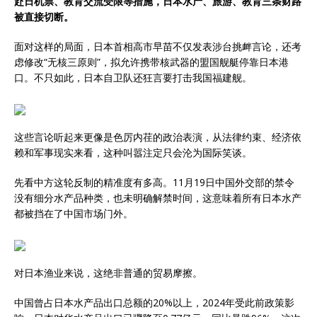
赴日机票、教育交流受限等措施，日本水产、旅游、教育三条财路
被直接切断。
面对这样的局面，日本首相高市早苗不仅发表涉台挑衅言论，还考
虑修改“无核三原则”，拟允许携带核武器的盟国舰艇停靠日本港
口。不只如此，日本自卫队还狂言要打击我国福建舰。
这些言论听起来更像是色厉内荏的政治表演，从法律约束、经济依
赖和军事现实来看，这种叫嚣注定只会沦为国际笑谈。
先看中方这轮反制的精准度有多高。11月19日中国外交部的禁令
没有细分水产品种类，也未明确解禁时间，这意味着所有日本水产
都被挡在了中国市场门外。
对日本渔业来说，这绝非普通的贸易摩擦。
中国曾占日本水产品出口总额的20%以上，2024年受此前政策影