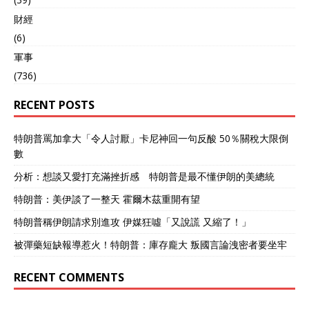
財經
(6)
軍事
(736)
RECENT POSTS
特朗普罵加拿大「令人討厭」卡尼神回一句反酸 50％關稅大限倒
數
分析：想談又愛打充滿挫折感 特朗普是最不懂伊朗的美總統
特朗普：美伊談了一整天 霍爾木茲重開有望
特朗普稱伊朗請求別進攻 伊媒狂噓「又說謊 又縮了！」
被彈藥短缺報導惹火！特朗普：庫存龐大 叛國言論洩密者要坐牢
RECENT COMMENTS