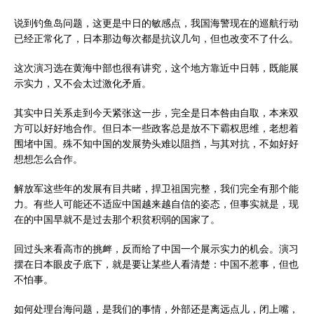
说到钓鱼岛问题，这更是中日的敏感点，我国海警现在的巡航行动
已经正常化了，日本那边每次都是抗议几句，但也改变不了什么。
这次演习选在黄海中部也很有讲究，这个地方靠近中日韩，既能展
示实力，又不会太过激化矛盾。
其实中日关系走到今天紧张这一步，完全是日本咎由自取，本来双
方可以好好地合作。但日本一些政客总是放不下霸权思维，老想着
围堵中国。殊不知中国的发展势头难以阻挡，与其对抗，不如好好
想想怎么合作。
解放军这些年的发展有目共睹，捍卫祖国完整，我们完全有那个能
力。有些人可能还不适应中国越来越自信的姿态，但事实就是，现
在的中国早就不是过去那个积贫积弱的国家了。
回过头来看高市的挑衅，反而给了中国一个展示实力的机会。演习
摆在日本眼皮子底下，就是要让某些人看清楚：中国不惹事，但也
不怕事。
如何处理台海问题，是我们的事情，外部还是离远点儿，闭上嘴，