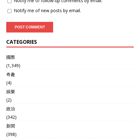
Notify me of follow-up comments by email.
Notify me of new posts by email.
CATEGORIES
國際
(1,349)
奇趣
(4)
娛樂
(2)
政治
(342)
新聞
(398)