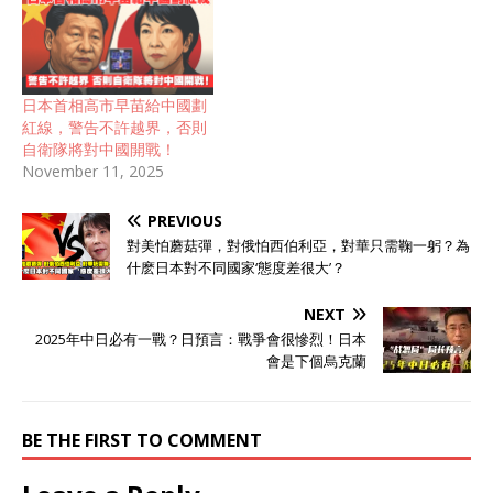
日本首相高市早苗給中國劃
紅線，警告不許越界，否則
自衛隊將對中國開戰！
November 11, 2025
PREVIOUS
對美怕蘑菇彈，對俄怕西伯利亞，對華只需鞠一躬？為
什麽日本對不同國家‘態度差很大’？
NEXT
2025年中日必有一戰？日預言：戰爭會很慘烈！日本
會是下個烏克蘭
BE THE FIRST TO COMMENT