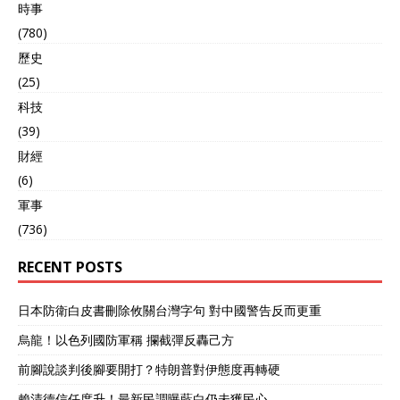
時事
(780)
歷史
(25)
科技
(39)
財經
(6)
軍事
(736)
RECENT POSTS
日本防衛白皮書刪除攸關台灣字句 對中國警告反而更重
烏龍！以色列國防軍稱 攔截彈反轟己方
前腳說談判後腳要開打？特朗普對伊態度再轉硬
賴清德信任度升！最新民調曝藍白仍未獲民心