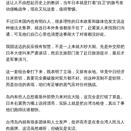
这让人不由想起历史上的教训，当年日本就是打着”自卫”的旗号发
动侵略战争，现在又玩这套，值得警惕。
不过日本国内也有明白人，很多理性的日本政客和媒体也发文说这
种做法太鲁莽。就连日本外务省都坐不住了，赶紧派人来找我们沟
通，可见他们自己心里也清楚这事闹大了对谁都没好处。
我国这边的反应很有智慧，不是一上来就大吵大闹。先是外交部把
日本大使叫来严肃谈话，然后文旅部门发了赴日旅游提示，最后才
是军事演习。
这一套组合拳打下来，既表明了立场，又留有余地。毕竟中日经济
往来密切，真要完全撕破脸对双方都不好。但这种克制不是软弱，
而是自信的表现，咱们有足够的底气应对任何挑战。
岛内有些人总想着靠外部势力来对抗大陆，这完全是打错了算盘。
日本右翼势力嘴上说得漂亮，实际上就是把台湾当枪使，真出了事
他们跑得比谁都快。
台湾岛内就有很多团体和人士发声，批评高市是在拿台湾人民当人
肉盾牌。这话虽然难听，但确实是实话。