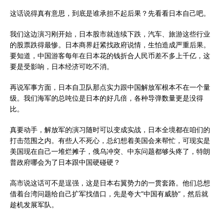
这话说得真有意思，到底是谁承担不起后果？先看看日本自己吧。
我们这边演习刚开始，日本股市就连续下跌，汽车、旅游这些行业
的股票跌得最惨。日本商界赶紧找政府说情，生怕造成严重后果。
要知道，中国游客每年在日本花的钱折合人民币差不多上千亿，这
要是受影响，日本经济可吃不消。
再说军事方面，日本自卫队那点实力跟中国解放军根本不在一个量
级。我们海军的总吨位是日本的好几倍，各种导弹数量更是没得
比。
真要动手，解放军的演习随时可以变成实战，日本全境都在咱们的
打击范围之内。有些人不死心，总幻想着美国会来帮忙，可现实是
美国现在自己一堆烂摊子，俄乌冲突、中东问题都够头疼了，特朗
普政府哪会为了日本跟中国硬碰硬？
高市说这话可不是逞强，这是日本右翼势力的一贯套路。他们总想
借着台湾问题给自己扩军找借口，先是夸大”中国有威胁”，然后就
趁机发展军队。