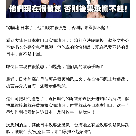
“别再惹日本了，他们现在很愤怒，否则后果承担不起！”
看到大陆在日本家门口实弹演习，台湾前立法院院长，蔡英文办公
室秘书长苏嘉全急得跳脚，但他说的恰恰相反，现在承受不起的是
日本，而不是中国。
即便日本现在很愤怒，问题是，他们真的敢动手吗？
最近，日本的高市早苗可是频频煽风点火，在台海问题上放狠话，
扬言要介入台海，还暗示要动武。
这话可把我们惹怒了，近日咱们的海警船直接开进钓鱼岛海域，解
放军紧接着就在黄海搞实弹演习，位置就选在日本家门口。这一连
串动作明摆着是告诉日本：及时收手，别玩火！
没想到的是，其他日本政客还没急，台湾地区有些政客倒是急得跳
脚，嚷嚷什么”别惹日本，咱们承担不起后果”。