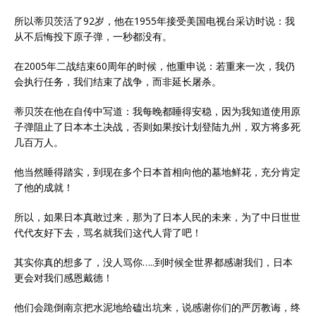
所以蒂贝茨活了92岁，他在1955年接受美国电视台采访时说：我
从不后悔投下原子弹，一秒都没有。
在2005年二战结束60周年的时候，他重申说：若重来一次，我仍
会执行任务，我们结束了战争，而非延长屠杀。
蒂贝茨在他在自传中写道：我每晚都睡得安稳，因为我知道使用原
子弹阻止了日本本土决战，否则如果按计划登陆九州，双方将多死
几百万人。
他当然睡得踏实，到现在多个日本首相向他的墓地鲜花，充分肯定
了他的成就！
所以，如果日本真敢过来，那为了日本人民的未来，为了中日世世
代代友好下去，骂名就我们这代人背了吧！
其实你真的想多了，没人骂你…..到时候全世界都感谢我们，日本
更会对我们感恩戴德！
他们会跪倒南京把水泥地给磕出坑来，说感谢你们的严厉教诲，终