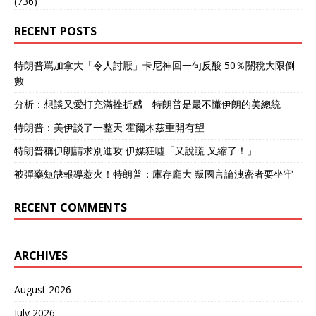
(736)
RECENT POSTS
特朗普罵加拿大「令人討厭」卡尼神回一句反酸 50％關稅大限倒
數
分析：想談又愛打充滿挫折感 特朗普是最不懂伊朗的美總統
特朗普：美伊談了一整天 霍爾木茲重開有望
特朗普稱伊朗請求別進攻 伊媒狂噓「又說謊 又縮了！」
被彈藥短缺報導惹火！特朗普：庫存龐大 叛國言論洩密者要坐牢
RECENT COMMENTS
ARCHIVES
August 2026
July 2026