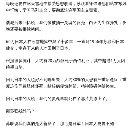
每晚还要在冰天雪地中接受思想改造，苏联看守强迫他们站在寒风
中忏悔，学习马列主义，要彻底洗涤军国主义毒素。
战犯后来回忆说，我们像被抽干灵魂的躯壳，白天为生存挣扎，夜
晚还要被继续拷问。
60万日本人在冰雪地狱中熬了十多年，一直到1956年苏联和日本
建交，幸存下来的人才回到了日本。
根据很多统计，大约有20万战俘死于西伯利亚，其中超过1万人因
绝望自杀。
回到日本的人也好不到哪里去，大约80%的人患有严重后遗症：重
度冻伤导致肢体坏死、结核病侵蚀肺部、精神障碍伴随终生。
回到日本的人说：我们的灵魂早就死在了那片荒原上了。
那苏联残酷吗？
苏联说我们真的是太善良了，那可是日军！日本人禽兽不如！