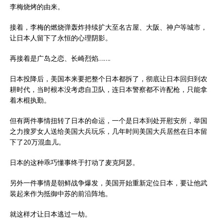
李梅烧烤的由来。
接着，李梅的燃烧弹轰炸持续扩大至名古屋、大阪、神户等城市，
让日本人留下了永恒的心理阴影。
再接着是广岛之恋、长崎烈焰…….
日本投降后，美国本来要把整个日本都拆了，彻底让日本回归到农
耕时代，当时根本没考虑自卫队，连日本警察都不许配枪，只能拿
着木棍执勤。
但有两件事情扭转了日本的命运，一个是日本到处开慰安所，举国
之力搜罗女人送给美国大兵玩乐，几年时间美国大兵居然在日本留
下了20万混血儿。
日本的这种乖巧懂事终于打动了麦克阿瑟。
另外一件事情是朝鲜战争爆发，美国开始重新定位日本，要让他武
装起来作为抵御中苏的前沿阵地。
就这样才让日本逃过一劫。