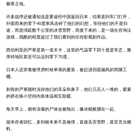
极寒之地。
许多战俘还被通知说是要途经中国返回日本，结果直到车门打开，
扑面而来的零下40度寒风击碎了他们的幻想，等待他们的不是归
途，而是绵延数千公里的冰雪荒野，而接下来的，是一场生存淘汰
游戏，残酷的程度超过了我们看到的任何影视剧作品。
西伯利亚的严寒是第一道关卡，这里的气温零下四十度是常态，雅
库特地区甚至可以达到零下70度。
日本人还穿着被俘虏时候单薄的夏装，被赶进四面漏风的简陋工
棚。
刺骨的严寒随时冻掉他们的耳朵和鼻子，他们几百人一堆的，紧紧
的挤在狭小空间内靠体温相互取暖。
每天早上，都有冻僵的尸体会被拖出，像冰棍般摞在一起。
据幸存者回忆，多到根本来不及掩埋，直接丢弃荒野，甚至充当燃
料。