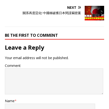
NEXT
關系再度惡化! 中國稱破獲日本間諜竊密案
BE THE FIRST TO COMMENT
Leave a Reply
Your email address will not be published.
Comment
Name
*