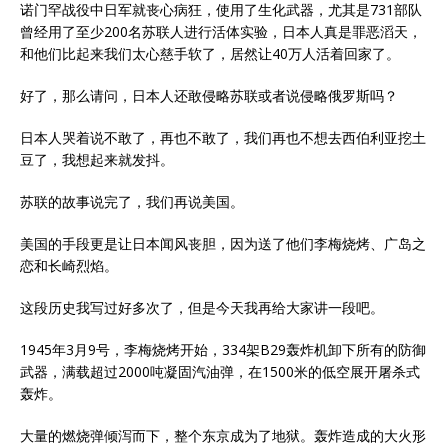
诺门罕战役中日军就丧心病狂，使用了生化武器，尤其是731部队
曾经用了至少200名苏联人进行活体实验，日本人真是罪恶滔天，
和他们比起来我们太心慈手软了，居然让40万人活着回家了。
好了，那么请问，日本人还敢侵略苏联或者说侵略俄罗斯吗？
日本人哭着说不敢了，再也不敢了，我们再也不想去西伯利亚挖土
豆了，我想起来就发抖。
苏联的故事说完了，我们再说美国。
美国的手段更是让日本闻风丧胆，因为送了他们李梅烧烤、广岛之
恋和长崎烈焰。
这段历史我写过好多次了，但是今天我再给大家讲一段吧。
1945年3月9号，李梅烧烤开始，334架B29轰炸机卸下所有的防御
武器，满载超过2000吨凝固汽油弹，在1500米的低空展开屠杀式
轰炸。
大量的燃烧弹倾泻而下，整个东京成为了地狱。轰炸造成的大火形