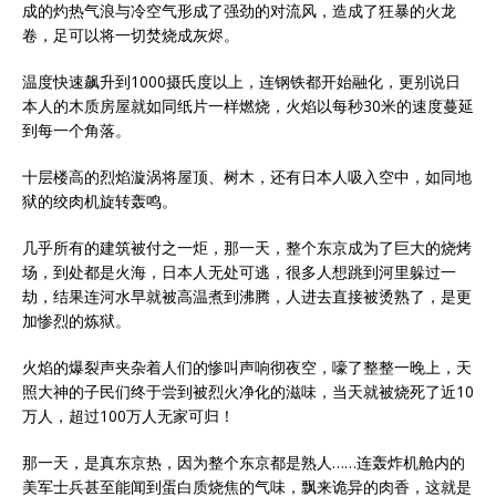
成的灼热气浪与冷空气形成了强劲的对流风，造成了狂暴的火龙
卷，足可以将一切焚烧成灰烬。
温度快速飙升到1000摄氏度以上，连钢铁都开始融化，更别说日
本人的木质房屋就如同纸片一样燃烧，火焰以每秒30米的速度蔓延
到每一个角落。
十层楼高的烈焰漩涡将屋顶、树木，还有日本人吸入空中，如同地
狱的绞肉机旋转轰鸣。
几乎所有的建筑被付之一炬，那一天，整个东京成为了巨大的烧烤
场，到处都是火海，日本人无处可逃，很多人想跳到河里躲过一
劫，结果连河水早就被高温煮到沸腾，人进去直接被烫熟了，是更
加惨烈的炼狱。
火焰的爆裂声夹杂着人们的惨叫声响彻夜空，嚎了整整一晚上，天
照大神的子民们终于尝到被烈火净化的滋味，当天就被烧死了近10
万人，超过100万人无家可归！
那一天，是真东京热，因为整个东京都是熟人……连轰炸机舱内的
美军士兵甚至能闻到蛋白质烧焦的气味，飘来诡异的肉香，这就是