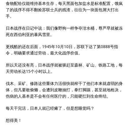
食物配给仅能维持基本生存，每天黑面包加盐水是标准配置，饿疯
了的战俘不得不翻捡苏联士兵的残渣，往往为一块面包屑大打出
手。
日本战俘在日记中说：我们像野狗一样争夺泔水桶，尊严早就被冻
死在西伯利亚的暴风雪里。
更残酷的还在后面，1945年10月10日，苏联下达了第0888号指
令，明确要求通过劳动，最大化战俘价值。
所以天还没有亮，日本战俘就被驱赶至森林、矿山、铁路工地，每
天劳动长达15个小时以上。
伐木、采矿、修路这些重体力活很快就榨干了他们本来就虚弱的身
体，但凡要敢偷懒，会遭到皮鞭抽打，拳打脚踢，甚至就地枪决，
伤病的人基本是不会有任何医疗的，只能硬扛到生命终结。
每天干完活，日本人就已经瘫了，但是想睡觉吗？
想得美！