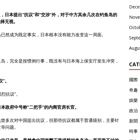
Dece
，日本提出“抗议”和“交涉”外，对于中方其余几次在钓鱼岛的
Nove
选择无视。
Octo
岛已然成为既定事实，日本根本没有能力改变这一局面。
Sept
Augu
鱼岛，完全是按惯例行事，既没有与日本海上保安厅发生冲突，
CAT
國際
议”。
奇趣
强烈抗议”。
娛樂
本政府中号称“二把手”的内阁官房长官。
政治
也曾多次对中国提出抗议，但那些抗议都属于普通级别，主要针
新聞
发等问题。
時事