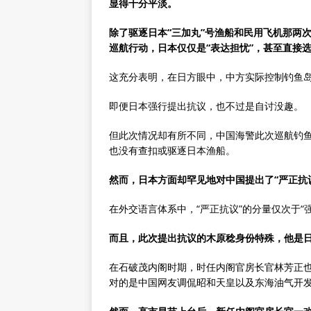
显得十分平淡。
除了驱逐日本“三加丸”号渔船和民用飞机那两次
巡航行动，日本仅仅是“表达担忧”，甚至直接
这充分表明，在日方眼中，中方实际控制钓鱼
即便日本强行提出抗议，也不过是自讨没趣。
但此次情况却有所不同，中国海警此次巡航钓
也没有查扣或驱逐日本渔船。
然而，日本方面却罕见地对中国提出了“严正抗
在外交语言体系中，“严正抗议”的分量仅次于“
而且，此次提出抗议的木原稔身份特殊，他是日
在石破茂内阁时期，时任内阁官房长官林芳正
对的是中国网友调侃昭和天皇以及东海油气开