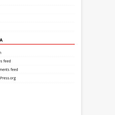
A
n
es feed
ents feed
Press.org