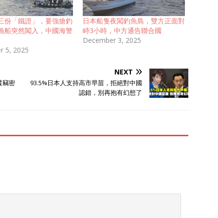
三份「鐵證」，要強搶釣
日本船隻夜闖釣魚島，雙方正面對
漁船突然闖入，中國海警
峙3小時，中方通告聯合國
December 3, 2025
 5, 2025
NEXT
諜竊密
93.5%日本人支持高市早苗，拒絕對中國
認錯，別再抱有幻想了