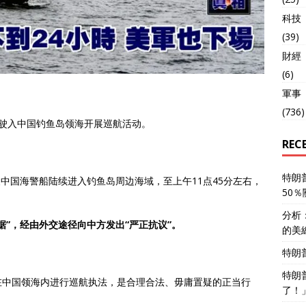
科技
(39)
財經
(6)
軍事
(736)
规，驶入中国钓鱼岛领海开展巡航活动。
REC
特朗
艘中国海警船陆续进入钓鱼岛周边海域，至上午11点45分左右，
50
分析
据”，经由外交途径向中方发出“严正抗议”。
的美
特朗
特朗
在中国领海内进行巡航执法，是合理合法、毋庸置疑的正当行
了！