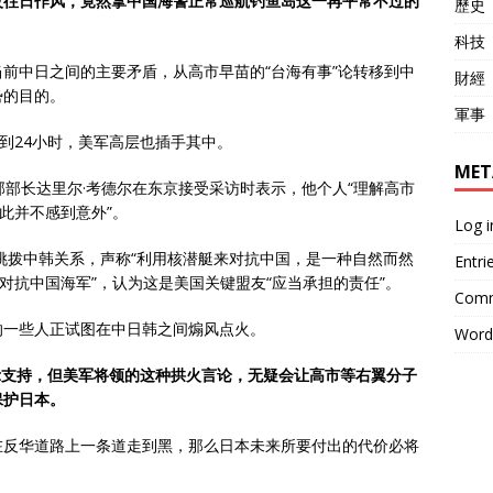
改往日作风，竟然拿中国海警正常巡航钓鱼岛这一再平常不过的
歷史
科技
前中日之间的主要矛盾，从高市早苗的“台海有事”论转移到中
財經
势的目的。
軍事
到24小时，美军高层也插手其中。
MET
部部长达里尔·考德尔在东京接受采访时表示，他个人“理解高市
此并不感到意外”。
Log i
图挑拨中韩关系，声称“利用核潜艇来对抗中国，是一种自然而然
Entri
对抗中国海军”，认为这是美国关键盟友“应当承担的责任”。
Comm
的一些人正试图在中日韩之间煽风点火。
Word
示支持，但美军将领的这种拱火言论，无疑会让高市等右翼分子
保护日本。
在反华道路上一条道走到黑，那么日本未来所要付出的代价必将