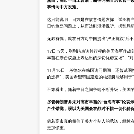
然而，高市早苗上台后，新任内阁官房长官一
事情向中方发难。
这只能说明，日方是在故意借题发挥，试图将当
日钓鱼岛问题上，从而达到混淆视听、扰乱局
无独有偶，就在日方对中国提出“严正抗议”后不
17日当天，刚刚结束访韩行程的美国海军作战
早苗在涉台议题上表达出的深切忧虑立场”，“对
11月16日，考德尔在韩国访问期间，还曾试
的选择”，美国希望韩国建造的核潜艇能够用于“
不难看出，随着中日之间争端不断升级，美国
尽管特朗普并未对高市早苗的“台海有事”论表
产生错觉，误以为美国会在战时不惜一切代价
倘若高市真的相信了美方个别人的承诺，继续
更加惨重。