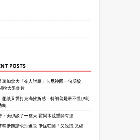
ENT POSTS
普罵加拿大「令人討厭」卡尼神回一句反酸
％關稅大限倒數
：想談又愛打充滿挫折感 特朗普是最不懂伊朗
總統
普：美伊談了一整天 霍爾木茲重開有望
普稱伊朗請求別進攻 伊媒狂噓「又說謊 又縮
」