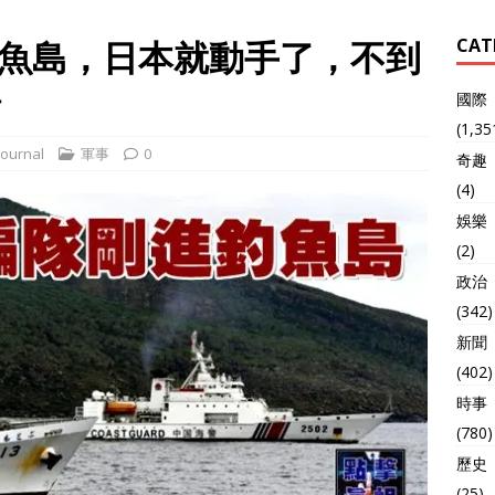
魚島，日本就動手了，不到
CAT
場
國際
(1,35
ournal
軍事
0
奇趣
(4)
娛樂
(2)
政治
(342)
新聞
(402)
時事
(780)
歷史
(25)