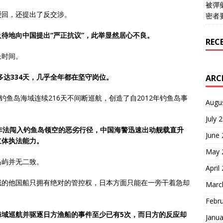
被彈
驳回，还提出了反交涉。
密者
待地向中国提出“严正抗议”，此举显然居心不良。
REC
长时间。
多达334天，几乎全年都在坚守岗位。
ARC
钓鱼岛海域连续216天不间断巡航，创造了自2012年钓鱼岛事
Augu
July 
非法闯入钓鱼岛领空的恶劣行径，中国海警迅速出动舰载直升
June
立体执法能力。
May 
岛屿并无二致。
April
域的他国船只拥有绝对的管控权，日本方面只能在一旁干着急却
Marc
Febr
海域巡航并驱逐日方渔船的事件至少已有5次，而日方的反应却
Janua