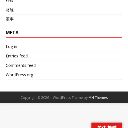
科技
財經
軍事
META
Log in
Entries feed
Comments feed
WordPress.org
Copyright © 2026 | WordPress Theme by
MH Themes
简体 繁體