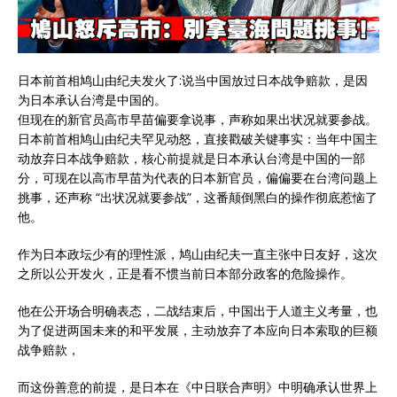
日本前首相鸠山由纪夫发火了:说当中国放过日本战争赔款，是因
为日本承认台湾是中国的。
但现在的新官员高市早苗偏要拿说事，声称如果出状况就要参战。
日本前首相鸠山由纪夫罕见动怒，直接戳破关键事实：当年中国主
动放弃日本战争赔款，核心前提就是日本承认台湾是中国的一部
分，可现在以高市早苗为代表的日本新官员，偏偏要在台湾问题上
挑事，还声称 “出状况就要参战”，这番颠倒黑白的操作彻底惹恼了
他。
作为日本政坛少有的理性派，鸠山由纪夫一直主张中日友好，这次
之所以公开发火，正是看不惯当前日本部分政客的危险操作。
他在公开场合明确表态，二战结束后，中国出于人道主义考量，也
为了促进两国未来的和平发展，主动放弃了本应向日本索取的巨额
战争赔款，
而这份善意的前提，是日本在《中日联合声明》中明确承认世界上