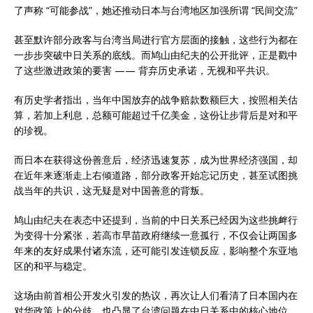
了声称 “可能参战”，她还推动日本与台湾地区加强所谓 “民间交流”
甚至默许部分政客与台湾当局进行官方层面的接触，这些行为都在
一步步突破中日关系的底线。而鸠山由纪夫的公开批评，正是戳中
了这些激进政策的要害 —— 背弃历史承诺，无视和平共识。
有历史学者指出，当年中国放弃的战争赔款数额巨大，按照相关估
算，若加上利息，总额可能超过千亿美金，这份让步背后是对和平
的珍视。
而日本在获得这份善意后，经济迅速复苏，成为世界经济强国，却
在近年来逐渐走上右倾道路，部分政客开始忘记历史，甚至试图挑
战当年的共识，这无疑是对中国善意的背叛。
鸠山由纪夫在表态中还提到，当前的中日关系已经因为这些挑衅行
为变得十分紧张，若高市早苗政府继续一意孤行，不仅会让两国多
年来的友好成果付诸东流，还可能引发连锁反应，影响整个东亚地
区的和平与稳定。
这场由前首相公开发火引发的热议，再次让人们看清了日本国内在
对华政策上的分歧，也凸显了台湾问题在中日关系中的核心地位。