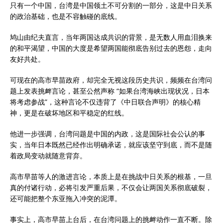
只有一个中国，台湾是中国领土不可分割的一部分，这是中日关系
的政治基础，也是不容触碰的底线。
鸠山由纪夫直言，当年两国达成共识的背景，是无数人用血泪换来
的和平渴望，中国的大度是希望两国能彻底告别过去的恩怨，走向
友好共处。
可现在的高市早苗政府，却完全无视这段历史共识，频频在台湾问
题上发表挑衅言论，甚至公然声称 “如果台湾海峡出现状况，日本
将考虑参战”，这种言论不仅违背了《中日联合声明》的核心精
神，更是在破坏地区和平稳定的红线。
他进一步强调，台湾问题是中国的内政，这是国际社会公认的事
实，当年日本既然已经作出明确承诺，就应该坚守到底，而不是随
着政局变动就随意背弃。
高市早苗等人的激进言论，本质上是在挑战中日关系的根基，一旦
真的付诸行动，必将引发严重后果，不仅会让两国关系彻底破裂，
还可能把整个东亚拖入冲突的泥潭。
事实上，高市早苗上台后，在台湾问题上的挑衅动作一直不断。除