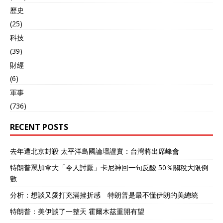
歷史
(25)
科技
(39)
財經
(6)
軍事
(736)
RECENT POSTS
去年遭北京封殺 太平洋島國論壇證實：台灣將出席峰會
特朗普罵加拿大「令人討厭」卡尼神回一句反酸 50％關稅大限倒
數
分析：想談又愛打充滿挫折感 特朗普是最不懂伊朗的美總統
特朗普：美伊談了一整天 霍爾木茲重開有望