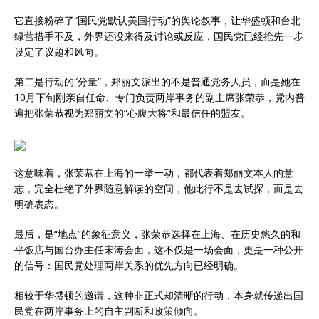
它直接粉碎了“国民党默认美国行动”的舆论叙事，让华盛顿和台北
绿营措手不及，外界还没来得及讨论或反应，国民党已经抢先一步
设定了议题和风向。
第二是行动的“分量”，郑丽文派出的不是普通党务人员，而是她在
10月下旬刚亲自任命、专门负责两岸事务的副主席张荣恭，党内普
遍把张荣恭视为郑丽文的“心腹大将”和最信任的盟友。
这意味着，张荣恭在上海的一举一动，都代表着郑丽文本人的意
志，完全杜绝了外界随意解读的空间，他此行不是去试探，而是去
明确表态。
最后，是“地点”的象征意义，张荣恭选择在上海、在历史悠久的和
平饭店与国台办主任宋涛会面，这不仅是一场会面，更是一种公开
的信号：国民党处理两岸关系的优先方向已经明确。
相较于华盛顿的邀请，这种非正式却清晰的行动，本身就传递出国
民党在两岸事务上的自主判断和政策倾向。