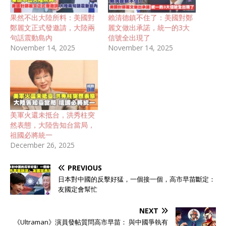
果然不出大陸所料：美國對
賴清德鎮不住了：美國對鄭
鄭麗文正式發邀請，大陸兩
麗文做出承諾，統一的3大
句話震動島內
信號全出現了
November 14, 2025
November 14, 2025
美軍火還未抵台，洪秀柱突
然表態，大陸告知台當局，
祖國必將統一
December 26, 2025
PREVIOUS
日本對中國的反擊好猛，一個接一個，高市早苗斷定：
友國定會幫忙
NEXT
《Ultraman》演員發帖質問高市早苗： 與中國爭執有