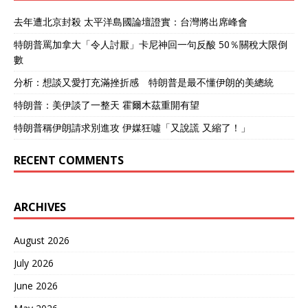
去年遭北京封殺 太平洋島國論壇證實：台灣將出席峰會
特朗普罵加拿大「令人討厭」卡尼神回一句反酸 50％關稅大限倒
數
分析：想談又愛打充滿挫折感 特朗普是最不懂伊朗的美總統
特朗普：美伊談了一整天 霍爾木茲重開有望
特朗普稱伊朗請求別進攻 伊媒狂噓「又說謊 又縮了！」
RECENT COMMENTS
ARCHIVES
August 2026
July 2026
June 2026