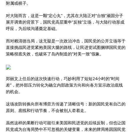
附属或棋子。
对大陆而言，这是一颗“定心丸”，尤其在大陆正对“台独”顽固分子
展开调查的背景下，国民党高层重申“反独”立场，与大陆行动形成
呼应，为后续沟通奠定基础。
而对赖清德当局，这无疑是一次政治冲击，国民党的公开立场等于
直接挑战民进党紧抱美国大腿的路线，让民进党试图捆绑国民党的
策略彻底失效，也破坏了岛内制造的“对美一致”假象。
郑丽文上任后的这次快速行动，巧妙利用了短短24小时的“时间
差”，把外部压力转化为确立内部政策方向和向各方宣示政治底线
的机会。
这场攻防转换向所有博弈方传递了清晰信号：新的国民党有自己的
原则、底线和行动节奏，不会被别人牵着走。
虽然这样的果断行动可能引来美国和民进党的后续反制，但也让国
民党成为台海局势中不可忽视的关键变量，未来的牌局将因国民党