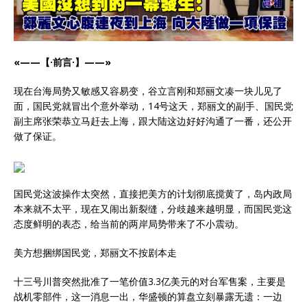
«——【·前言·】——»
现在台海局势又敏感又容易变，谷立言刚和郑丽文凑一块儿见了
面，国民党就冒出个意外举动，14号这天，郑丽文的副手、国民党
副主席张荣恭立马赶去上海，跟大陆这边好好沟通了一番，还公开
做了保证。
国民党这波操作太突然，直接把美方的计划彻底搅黄了，岛内政局
本来就不太平，现在又闹出新裂缝，分歧越来越明显，而国民党这
态度鲜明的表态，给当前的两岸局势带来了不小震动。
美方想捆绑国民党，郑丽文不按剧本走
十三号川普突然批准了一笔价值3.3亿美元的对台军售案，主要是
战机零部件，这一消息一出，华盛顿的算盘立刻暴露无遗：一边