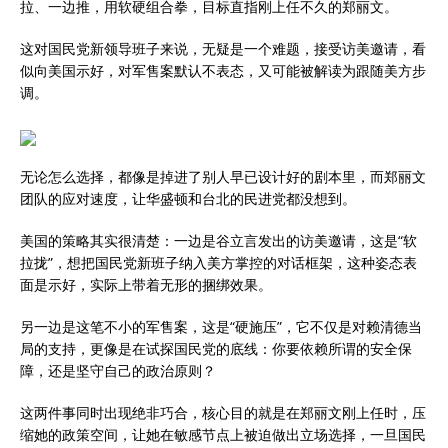
拉、一边推，用软硬组合拳，目标直指刚上任不久的郑丽文。
这对国民党新领导班子来说，无疑是一个难题，接受访美邀请，看
似向美国示好，对军售案默认不表态，又可能被解读为跟随美方步
调。
无论怎么选择，都像是掉进了别人早已设计好的剧本里，而郑丽文
团队的应对速度，让华盛顿和台北的民进党都没想到。
美国的策略其实很清楚：一边是谷立言发出的访美邀请，这是“软
拉拢”，想把国民党新班子纳入美方掌控的对话框架，这种姿态表
面是示好，实际上带着无形的捆绑效果。
另一边是这笔不小的军售案，这是“硬施压”，它不仅是对赖清德当
局的支持，更像是在试探国民党的底线：你要依赖所谓的安全保
障，还是坚守自己的政治原则？
这两件事同时出现绝非巧合，核心目的就是在郑丽文刚上任时，压
缩她的政策空间，让她在敏感节点上被迫做出立场选择，一旦国民