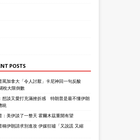
ENT POSTS
普罵加拿大「令人討厭」卡尼神回一句反酸
％關稅大限倒數
：想談又愛打充滿挫折感 特朗普是最不懂伊朗
總統
普：美伊談了一整天 霍爾木茲重開有望
普稱伊朗請求別進攻 伊媒狂噓「又說謊 又縮
」