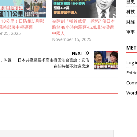
歷史
科技
110公里！日防相訪與那
被薛劍「斬首威脅」惹怒? 傳日本
財經
繩將部署中程導彈
將於48小時內驅逐4.2萬非法滯留
軍事
r 25, 2025
中國人
November 15, 2025
MET
NEXT
，叫囂
日本共產黨要求高市撤回涉台言論：安倍
Log i
在任時都不敢這麽說
Entri
Comm
Word