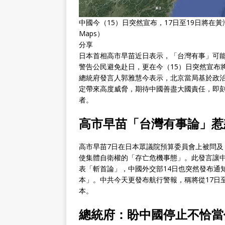
中國今（15）日突然宣布，17日至19日將在黃
Maps）
分享
日本首相高市早苗近日表示，「台灣有事」可
警告公民避免赴日，更在今（15）日突然宣布
總統府發言人郭雅慧今表示，北京當局基於政
定帶來高度威脅，期待中國善盡大國責任，即
者。
高市早苗「台灣有事論」惹
高市早苗7日在日本眾議院預算委員會上被問
使集體自衛權的「存亡危機事態」。此發言讓
表「斬首論」，中國外交部14日也突然發布通
本」。中共今天更發布航行警報，稱將從17日
本。
總統府：盼中國停止不恰當