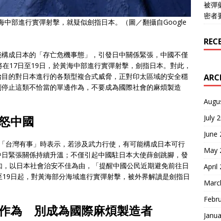
被彈
密者
海中部進行實彈射擊，就疑似劍指日本。（圖／翻攝自Google
REC
能構成日本的「存亡危機事態」，引發日中關係緊張，中國不僅
將在17日至19日，於黃海中部進行實彈射擊，劍指日本。對此，
治目的對日本進行的各類型複合式威脅，正對印太區域的安全穩
ARC
刻停止這類不恰當的單邊作為，不要成為國際社會的麻煩製造
Augu
July 
怒中國
June
及「台灣有事」時表示，若涉及武力行使，有可能構成日本可行
May 
中日緊張關係持續升溫；不僅引起中國駐日本大使薛劍跳腳，發
知，以日本社會治安不佳為由，「提醒中國公民近期避免前往日
April
至19日起，對黃海部分海域進行實彈射擊，被外界解讀是劍指日
Marc
Febr
作為 別成為國際麻煩製造者
Janua