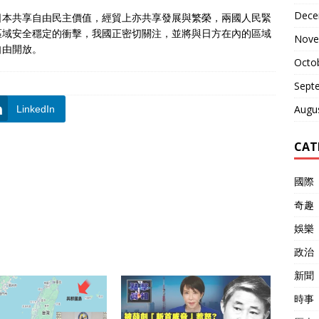
Dece
日本共享自由民主價值，經貿上亦共享發展與繁榮，兩國人民緊
區域安全穩定的衝擊，我國正密切關注，並將與日方在內的區域
Nove
自由開放。
Octo
Sept
Augu
LinkedIn
CAT
國際
奇趣
娛樂
政治
新聞
時事