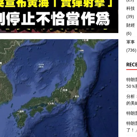
科技
(39)
財經
(6)
軍事
(736)
REC
特朗
50
分析
的美
特朗
特朗
了！