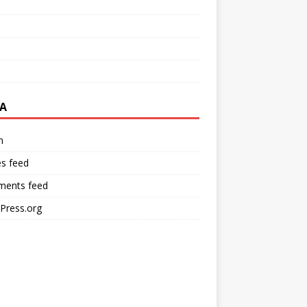
A
n
es feed
ents feed
Press.org