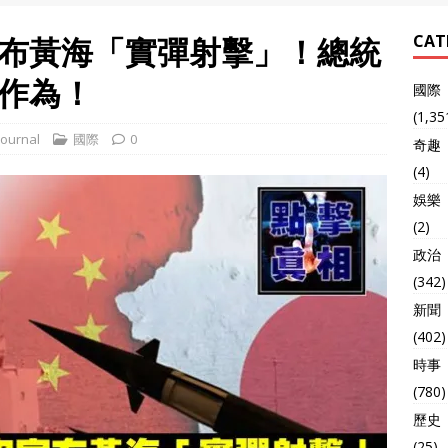
布黃海「實彈射擊」！總統
CAT
作為！
國際
(1,35
ournal
國際
0
奇趣
(4)
娛樂
(2)
政治
(342)
新聞
(402)
時事
(780)
歷史
(25)