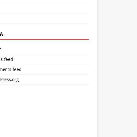
A
n
es feed
ents feed
Press.org