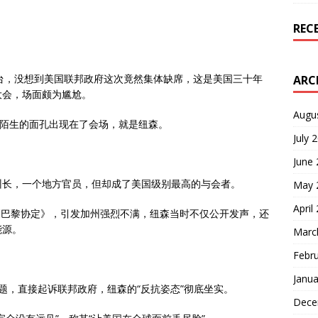
REC
舞台，没想到美国联邦政府这次竟然集体缺席，这是美国三十年
ARC
大会，场面颇为尴尬。
Augu
又陌生的面孔出现在了会场，就是纽森。
July 
June
州长，一个地方官员，但却成了美国级别最高的与会者。
May 
April
出《巴黎协定》，引发加州强烈不满，纽森当时不仅公开发声，还
能源。
Marc
Febr
Janua
题，直接起诉联邦政府，纽森的“反抗姿态”彻底坐实。
Dece