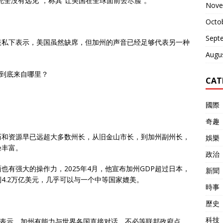
全没有远见”，称其“让美国在全球面前丢尽脸”。
Nove
Octo
Sept
表私下表示，美国虽然缺席，但加州的声音已经足够代表另一种
Augu
气到底来自哪里？
CAT
國際
奇趣
历和资源早已远超大多数州长，从旧金山市长，到加州副州长，
娛樂
验丰富。
政治
有强大的操作力，2025年4月，他宣布加州GDP超过日本，
新聞
4.2万亿美元，几乎可以与一个中等国家媲美。
時事
歷史
科技
开表示，加州有能力与世界各国直接对话，不必等联邦政府点