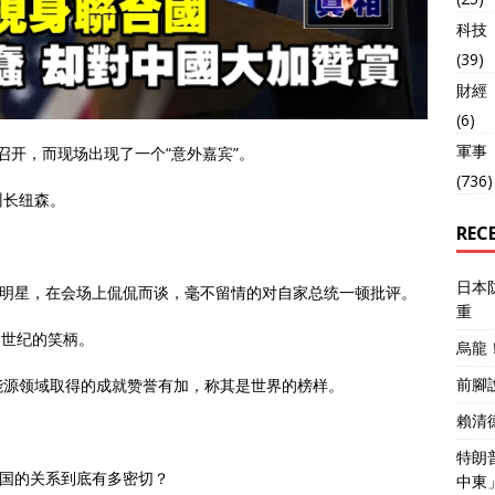
科技
(39)
財經
(6)
軍事
西召开，而现场出现了一个“意外嘉宾”。
(736)
州长纽森。
REC
日本
治明星，在会场上侃侃而谈，毫不留情的对自家总统一顿批评。
重
9世纪的笑柄。
烏龍
前腳
能源领域取得的成就赞誉有加，称其是世界的榜样。
賴清
特朗
中国的关系到底有多密切？
中東