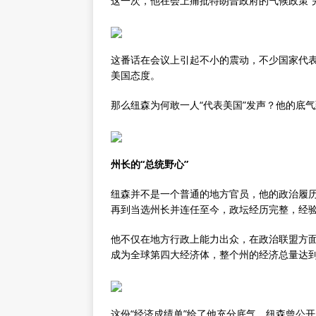
这一次，他在会上痛批特朗普政府的气候政策“完
这番话在会议上引起不小的震动，不少国家代
美国态度。
那么纽森为何敢一人“代表美国”发声？他的底
州长的“总统野心”
纽森并不是一个普通的地方官员，他的政治履
再到当选州长并连任至今，政坛经历完整，经
他不仅在地方行政上能力出众，在政治联盟方面也
成为全球第四大经济体，整个州的经济总量达到
这份“经济成绩单”给了他充分底气，纽森曾公