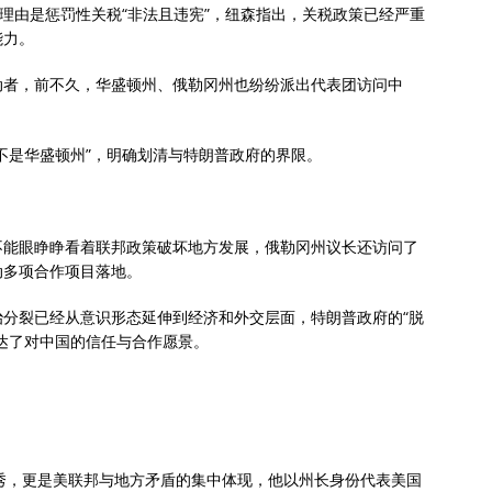
，理由是惩罚性关税“非法且违宪”，纽森指出，关税政策已经严重
能力。
动者，前不久，华盛顿州、俄勒冈州也纷纷派出代表团访问中
不是华盛顿州”，明确划清与特朗普政府的界限。
不能眼睁睁看着联邦政策破坏地方发展，俄勒冈州议长还访问了
动多项合作项目落地。
分裂已经从意识形态延伸到经济和外交层面，特朗普政府的“脱
达了对中国的信任与合作愿景。
治秀，更是美联邦与地方矛盾的集中体现，他以州长身份代表美国