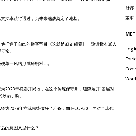
財經
軍事
高支持率获得通过，为未来选战奠定了地基。
MET
他打造了自己的播客节目《这就是加文·纽森》，邀请极右翼人
Log i
与讨论。
Entri
强硬单一风格形成鲜明对比。
Comm
Word
为2028年初选开局地，在这个传统保守州，纽森展开“基层对
的政治手腕。
为2028年竞选总统做好了准备，而在COP30上面对全球代
背后的意图又是什么？