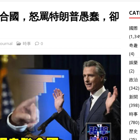
合國，怒罵特朗普愚蠢，卻
CAT
國際
(1,34
ournal
時事
0
奇趣
(4)
娛樂
(2)
政治
(342)
新聞
(398)
時事
(780)
歷史
(25)