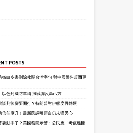
ENT POSTS
防衛白皮書刪除攸關台灣字句 對中國警告反而更
！以色列國防軍稱 攔截彈反轟己方
說談判後腳要開打？特朗普對伊態度再轉硬
德信任度升！最新民調曝藍白仍未獲民心
普要動手了？美國務院示警：公民應「考慮離開
」