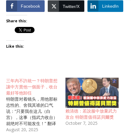
Facebook
LinkedIn
Twitter/X
Share this:
Like this:
三年內不許統一？特朗普想
讓中方賣他一個面子，收台
最好等他卸任
特朗普对着镜头，用他那标
志性的、舍我其谁的口气
賴清德：若說服中放棄武力
说：“只要我在这儿（白
攻台 特朗普值得諾貝爾獎
宫），这事（指武力收台）
October 7, 2025
就绝对不可能发生！” 翻译
过来就是：我特朗普的总统
August 20, 2025
任期至少还有三年，你们得