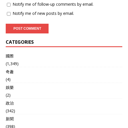
Notify me of follow-up comments by email.
局势，主动权已经牢牢掌握
在了我们手里。 赖清德越是
Notify me of new posts by email.
这么蹦跶，我们解放军的军
机军舰在台海周边的活动就
越是频繁，越是贴近实战。
从“联合利剑”系列演习开
始，所谓的“海峡中线”早没
CATEGORIES
了，我们的军舰战机已经
把“围台”变成了家常便饭。
國際
这种压力，美国人是能实实
在在感受到的。 五角大楼的
(1,349)
兵棋推演，搞了一轮又一
奇趣
轮，结果呢？美国战略与国
(4)
际研究中在2024年底发布的
一份报告就说得很直白：如
娛樂
果在台海与解放军发生冲
(2)
突，美军最好的结果也是“惨
胜”，会损失掉至少两个航母
政治
战斗群和数百架战机。这种
(342)
代价，是任何一个美国总统
新聞
都承受不起的。 特朗普是个
商人，最会算账。打一场可
(398)