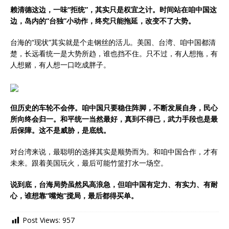
赖清德这边，一味“拒统”，其实只是权宜之计。时间站在咱中国这
边，岛内的“台独”小动作，终究只能拖延，改变不了大势。
台海的“现状”其实就是个走钢丝的活儿。美国、台湾、咱中国都清
楚，长远看统一是大势所趋，谁也挡不住。只不过，有人想拖，有
人想赌，有人想一口吃成胖子。
但历史的车轮不会停。咱中国只要稳住阵脚，不断发展自身，民心
所向终会归一。和平统一当然最好，真到不得已，武力手段也是最
后保障。这不是威胁，是底线。
对台湾来说，最聪明的选择其实是顺势而为。和咱中国合作，才有
未来。跟着美国玩火，最后可能竹篮打水一场空。
说到底，台海局势虽然风高浪急，但咱中国有定力、有实力、有耐
心，谁想靠“嘴炮”搅局，最后都得买单。
Post Views:
957