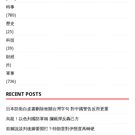
能会输，就算赢了也要脱层
時事
皮的战争，对他来说是天底
(780)
下最亏本的买卖。他更喜欢
打贸易战，那种不见硝烟，
歷史
却能实实在在往自己口袋里
(25)
捞钱的“战争”。所以，他打
心底里不想因为台湾问题，
科技
跟中国真的擦枪走火。 那怎
(39)
么办？眼看着赖清德这个“麻
財經
烦制造者”不断在悬崖边上试
探，大陆这边的反制力度也
(6)
越来越大，真有一天演习变
軍事
实战了，他这个美国总统是
(736)
管还是不管？管，就可能把
美国拖入深渊；不管，又显
RECENT POSTS
得他太软弱，国内的鹰派也
不会放过他。 所以他想出了
这么一招，直接朝我们喊
日本防衛白皮書刪除攸關台灣字句 對中國警告反而更重
话，让我们“冷静”三年。他
的算盘是：我既能向岛内展
烏龍！以色列國防軍稱 攔截彈反轟己方
现“你看，我能罩着你”，又
前腳說談判後腳要開打？特朗普對伊態度再轉硬
能向大陆展现“你看，我能管