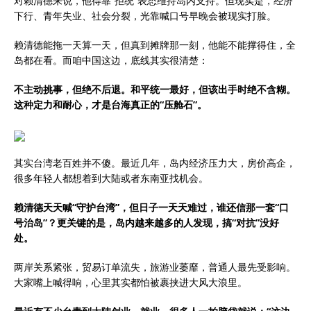
对赖清德来说，他得靠“拒统”表态维持岛内支持。但现实是，经济
下行、青年失业、社会分裂，光靠喊口号早晚会被现实打脸。
赖清德能拖一天算一天，但真到摊牌那一刻，他能不能撑得住，全
岛都在看。而咱中国这边，底线其实很清楚：
不主动挑事，但绝不后退。和平统一最好，但该出手时绝不含糊。
这种定力和耐心，才是台海真正的“压舱石”。
其实台湾老百姓并不傻。最近几年，岛内经济压力大，房价高企，
很多年轻人都想着到大陆或者东南亚找机会。
赖清德天天喊“守护台湾”，但日子一天天难过，谁还信那一套“口
号治岛”？更关键的是，岛内越来越多的人发现，搞“对抗”没好
处。
两岸关系紧张，贸易订单流失，旅游业萎靡，普通人最先受影响。
大家嘴上喊得响，心里其实都怕被裹挟进大风大浪里。