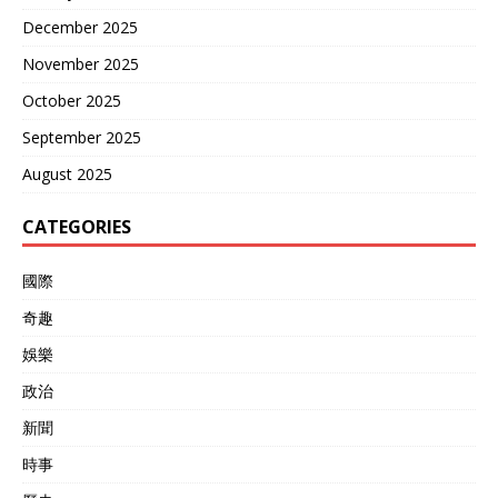
了最大的诚意。但我们也从
December 2025
来没有承诺放弃使用武力。
中华人民共和国的《反分裂
November 2025
国家法》第八条写得清清楚
October 2025
楚，在三种情况下，国家得
采取非和平方式及其他必要
September 2025
措施，捍卫国家主权和领土
完整。其中一条就是，“和平
August 2025
统一的可能性完全丧失”。
现在赖清德当局拒不承认“九
CATEGORIES
二共识”，在“台独”的道路上
越走越远，这本身就是在不
國際
断压缩和平统一的空间。什
么时候扳机被扣动，决定权
奇趣
不在北京，更不在华盛顿，
而在台北那些数典忘祖的人
娛樂
手里。 所以，特朗普的这番
政治
话，听着霸气，实际上很心
虚。他害怕局势失控。他所
新聞
谓的“给我个面子”，潜台词
其实是“求求你们，别在我任
時事
内搞出大事”。 而我们这