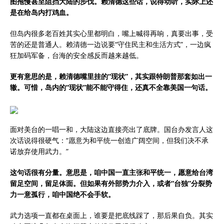
图拖慢甚至阻挡大陆的步伐。赖清德这些话，说得动听，实际上还
是在给岛内打鸡血。
但岛内很多老百姓其实心里都明白，嘴上喊得再响，真要出事，受
苦的还是普通人。赖清德一边说要“守住民主和生活方式”，一边疯
狂加码军备，台海的安全感反而越来越低。
更有意思的是，赖清德嘴里挂的“现状”，其实跟特朗普那套如出一
辙。可惜，岛内的“现状”能不能守得住，还真不全靠美国一句话。
面对美台的一唱一和，大陆这边直接亮出了底牌。国台办发言人这
次话说得很硬气：“愿意为和平统一创造广阔空间，但我们决不承
诺放弃使用武力。”
这句话很有分量。意思是，咱中国一直主张和平统一，愿意给台湾
留足空间，留足体面。但如果有外部势力介入，或者“台独”分裂势
力一意孤行，咱中国绝不会手软。
武力选项一直都在桌面上，谁要是把底线踩了，那后果自负。其实