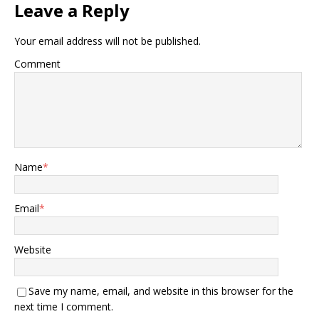
到三小时就草草收场，也没
Leave a Reply
签什么正经协议，但对特朗
普本人来说，这可是他外交
Your email address will not be published.
生涯的“高光时刻”。他跟普
京坐在一起，全世界的闪光
Comment
灯都对着他，这种感觉让他
飘飘然。在他看来，连俄乌
冲突这种烂摊子他都能“摆
平”（至少他自己认为是这
样），那还有什么问题是他
解决不了的？ 在他看来，他
已经成功地向世界展示了他
Name
*
作为一个“交易大师”的形
象。所以，他紧接着就对中
国喊话，想把这个“成功经
Email
*
验”复制过来。他可能觉得，
既然普京愿意在乌克兰问题
上跟他谈条件，那中国也应
Website
该在台湾问题上给他个面
子。这是典型的路径依赖，
也是一种极度的自我膨胀。
Save my name, email, and website in this browser for the
其次，特朗普这是在“先声夺
next time I comment.
人”。他很清楚，现在的台海