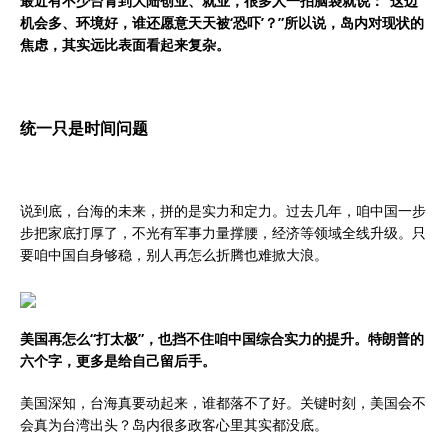
最近有不少台青到大陆创业、就业，很多人一拍脑袋就说：“这边
机会多、环境好，谁还愿意天天被‘恐吓’？”所以说，岛内对现状的
焦虑，其实远比表面看起来复杂。
统一只是时间问题
说到底，台海的未来，拼的是实力和定力。过去几年，咱中国一步
步把家底打厚了，不光有军事力量撑腰，经济等领域全线升级。只
要咱中国自身够稳，别人再怎么折腾也难掀大浪。
美国再怎么“打太极”，也挡不住咱中国综合实力的提升。特朗普的
六个字，更多是给自己留后手。
美国深知，台海真要动起来，谁都落不了好。关键时刻，美国会不
会真为台湾出头？岛内很多政客心里其实都没底。