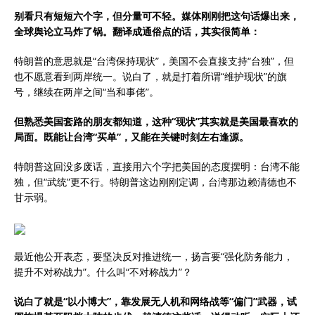
别看只有短短六个字，但分量可不轻。媒体刚刚把这句话爆出来，
全球舆论立马炸了锅。翻译成通俗点的话，其实很简单：
特朗普的意思就是“台湾保持现状”，美国不会直接支持“台独”，但
也不愿意看到两岸统一。说白了，就是打着所谓“维护现状”的旗
号，继续在两岸之间“当和事佬”。
但熟悉美国套路的朋友都知道，这种“现状”其实就是美国最喜欢的
局面。既能让台湾“买单”，又能在关键时刻左右逢源。
特朗普这回没多废话，直接用六个字把美国的态度摆明：台湾不能
独，但“武统”更不行。特朗普这边刚刚定调，台湾那边赖清德也不
甘示弱。
最近他公开表态，要坚决反对推进统一，扬言要“强化防务能力，
提升不对称战力”。什么叫“不对称战力”？
说白了就是“以小博大”，靠发展无人机和网络战等“偏门”武器，试