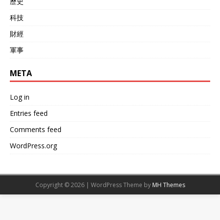
歷史
边，有自己的节奏和定力。
这些年，我们为什么要像“下
科技
饺子”一样造航母、造大驱？
为什么要搞“联合利剑”这样
財經
的围台军演？为的就是有一
軍事
天，当“台独”分子和外部干
涉势力把我们逼到墙角，我
们有得选，而且能一击制
META
胜。 我们的准备，不是为了
听从某一个美国总统的发号
Log in
施令。我们的时间表，是根
据中华民族伟大复兴的进程
Entries feed
来制定的，而不是根据美国
Comments feed
大选的四年周期。 说白了，
特朗普想拿台湾问题做交
WordPress.org
易，换取他任期内的“和
平”，顺便捞点政治资本。但
他找错了交易对象，也拿错
了筹码。台湾，是中国的核
Copyright © 2026 | WordPress Theme by
MH Themes
心利益，是无价的，是不能
被摆上谈判桌的。 统一是大
势所趋，是历史必然。不会
因为某个人的一句话而提