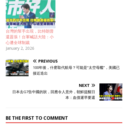
给我个面子，这三年里不许
动台湾。等我卸任了，你们
爱咋咋地。 特朗普这个人，
你不能用正常外交官的逻辑
去理解他。他首先是个商
台灣的幫手出現，比特朗普
人，其次才是个政客。在他
還囂張！台軍喊話大陸：小
眼里，万物皆可交易，包括
心遭全球制裁
一个国家的核心利益。他觉
January 2, 2026
得自己的面子很值钱，值钱
到能让中国把统一大业的时
PREVIOUS
间表往后推一推。 台湾问
题，从头到尾都是咱们的家
100年後，什麽取代航母？可能是“太空母艦”，美國已
务事，是我们中国人自己的
接近造出
事。什么时候办、怎么办，
得我们自己说了算。凭什么
NEXT
你特朗普一句话，我们就得
日本去G7告中國的狀，回應令人意外，朝鮮提醒日
停下来等三年？ 但你别说，
本：血債遲早要還
特朗普还真就这么想的。他
觉得自己有这个底气。这底
气是哪来的呢？ 首先，就是
BE THE FIRST TO COMMENT
前脚刚结束的“普特会”。虽
然全世界都看着，那会谈不