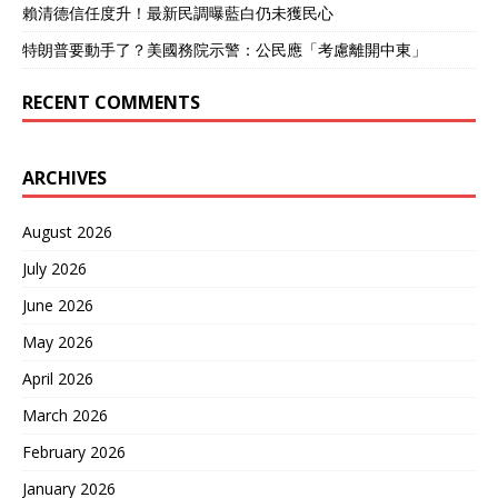
住‘台独’，你们也别激动”，
賴清德信任度升！最新民調曝藍白仍未獲民心
同时还能向国内选民吹嘘“我
一句话就稳住了台海局势，
特朗普要動手了？美國務院示警：公民應「考慮離開中東」
避免了一场世界大战”。一箭
三雕，里子面子都有了，这
RECENT COMMENTS
很“特朗普”。 他想用这种方
式，把中国架在“维护和
平”的道德高地上，给我们实
ARCHIVES
现统一的进程“上锁”。 但问
题是，他算错了一笔最大的
账：他低估了中国人民实现
August 2026
国家统一的决心和意志。 回
July 2026
顾历史，从1950年的朝鲜战
争开始，美国就一次次低估
June 2026
我们的决心。当时麦克阿瑟
也觉得，刚成立的新中国，
May 2026
百废待兴，绝对不敢跟联合
April 2026
国军叫板。结果呢？我们雄
赳赳、气昂昂地跨过了鸭绿
March 2026
江，硬是把战线从鸭绿江边
推回了三八线。 再说台湾问
February 2026
题本身。我们追求和平统
January 2026
一，尽了最大的努力，拿出