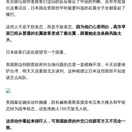
东京政坛那些老政客们这回的反应验证了中国的判断。高市早苗放
出这番话后，日本国会里那些平时最爱叫嚣的右翼分子全都装起了
哑巴。
这些人不是不想表态，而是不敢表态。
因为他们心里明白，高市早
苗已经从普通的右翼政客变成了极右翼，跟着她走这条路风险太
大。
日本政客们还在观望另一个因素。
美国那边特朗普政府对台海问题的态度一直模糊不清，今天说要保
护台湾，明天又说要跟北京谈判。这种摇摆让日本这些跟班不知道
该怎么站队。
美国最近确实动作频频，防长赫格塞斯直接宣布五角大楼从和平状
态转为战争状态，还批准购入100万架无人机。
这些动作看起来很吓人，可美国政府的外交口径跟军方又不完全一
致。