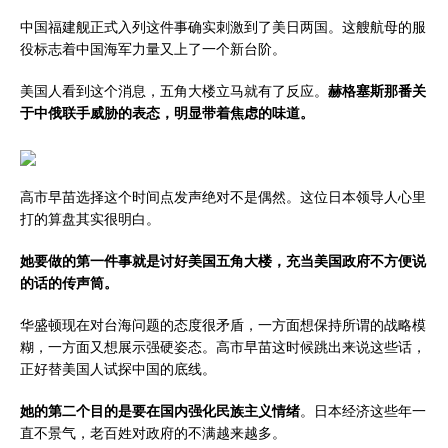
中国福建舰正式入列这件事确实刺激到了美日两国。这艘航母的服
役标志着中国海军力量又上了一个新台阶。
美国人看到这个消息，五角大楼立马就有了反应。
赫格塞斯那番关
于中俄联手威胁的表态，明显带着焦虑的味道。
高市早苗选择这个时间点发声绝对不是偶然。这位日本领导人心里
打的算盘其实很明白。
她要做的第一件事就是讨好美国五角大楼，充当美国政府不方便说
的话的传声筒。
华盛顿现在对台海问题的态度很矛盾，一方面想保持所谓的战略模
糊，一方面又想展示强硬姿态。高市早苗这时候跳出来说这些话，
正好替美国人试探中国的底线。
她的第二个目的是要在国内强化民族主义情绪
。日本经济这些年一
直不景气，老百姓对政府的不满越来越多。