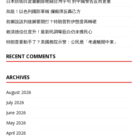
日本防衛白皮書刪除攸關台灣字句 對中國警告反而更重
烏龍！以色列國防軍稱 攔截彈反轟己方
前腳說談判後腳要開打？特朗普對伊態度再轉硬
賴清德信任度升！最新民調曝藍白仍未獲民心
特朗普要動手了？美國務院示警：公民應「考慮離開中東」
RECENT COMMENTS
ARCHIVES
August 2026
July 2026
June 2026
May 2026
April 2026