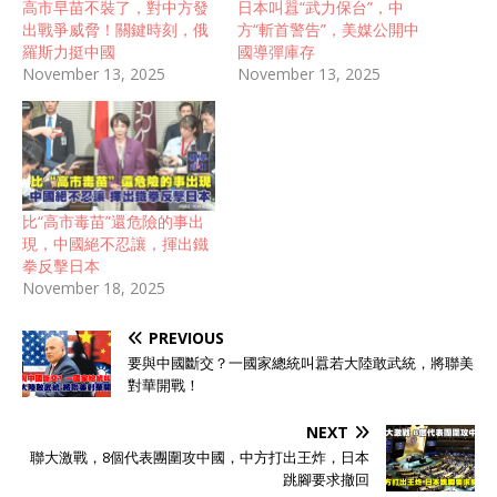
高市早苗不裝了，對中方發
日本叫囂“武力保台”，中
出戰爭威脅！關鍵時刻，俄
方“斬首警告”，美媒公開中
羅斯力挺中國
國導彈庫存
November 13, 2025
November 13, 2025
比“高市毒苗”還危險的事出
現，中國絕不忍讓，揮出鐵
拳反擊日本
November 18, 2025
PREVIOUS
要與中國斷交？一國家總統叫囂若大陸敢武統，將聯美
對華開戰！
NEXT
聯大激戰，8個代表團圍攻中國，中方打出王炸，日本
跳腳要求撤回