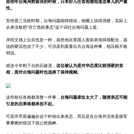
那些年台海局势紧张的时候，日本好几任首相都知道这事儿的严重
性。
安倍晋三当政时期，台海问题闹得很凶，他嘴上说得强硬，实际上
从来没敢把”存亡危机事态”这个词往台海问题上套。
岸田文雄上台后也是一样，虽然他在美国人面前表现得很配合，该
说的硬话也说了不少，可涉及到真要出兵台海这种事，他压根不敢
明说。
就连今年刚下台的石破茂，
这位被认为是对华态度比较强硬的首
相，面对台海问题时也选择了保持模糊。
这些前任首相都清楚一件事，
台海问题牵扯太大了，随便表态可能
引发的后果谁都承担不起。
可高市早苗偏偏在这个时候出来表态，而且是在台海并没有直接军
事摩擦的情况下就公然挑衅。