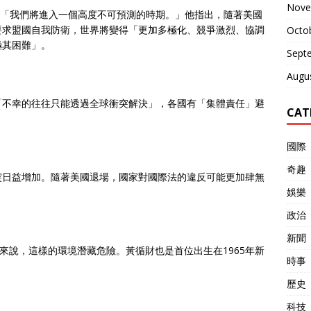
Nove
 表示：「我們將進入一個高度不可預測的時期。」他指出，隨著美國
要求盟國自我防衛，世界將變得「更加多極化、競爭激烈、協調
Octo
極其困難」。
Sept
Augu
「不幸的往往只能透過全球衝突解決」，各國有「集體責任」避
CAT
國際
奇趣
突日益增加。隨著美國退場，國家對國際法的違反可能更加肆無
娛樂
政治
新聞
來說，這樣的環境潛藏危險。黃循財也是首位出生在1965年新
時事
歷史
科技