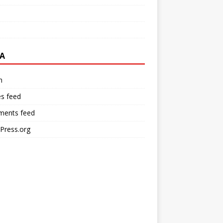
A
n
es feed
ents feed
Press.org