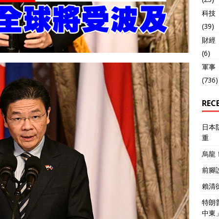
科技
(39)
財經
(6)
軍事
(736)
REC
日本
重
烏龍
前腳
賴清
特朗
中東