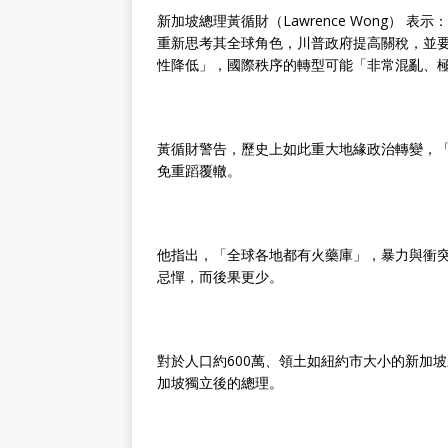
新加坡總理黃循財（Lawrence Wong）
重新思考其全球角色，川普政府提高關稅，並
性降低」，國際秩序的轉型可能「非常混亂、
黃循財警告，歷史上如此重大地緣政治轉變，
免重蹈覆轍。
他指出，「全球各地都有火藥庫」，暴力與衝
忌憚，而後果更少。
對於人口約600萬、領土如紐約市大小的新加坡
加坡獨立後的總理。