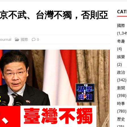
京不武、台灣不獨，否則亞
CAT
國際
(1,34
ournal
國際
0
奇趣
(4)
娛樂
(2)
政治
(342)
新聞
(398)
時事
(780)
歷史
(25)