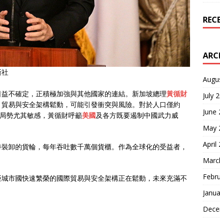
REC
ARC
新社
Augu
日益不確定，正積極加強與其他國家的連結。新加坡總理
黃循財
July 
、貿易與安全架構鬆動，可能引發衝突與風險。對於人口僅約
June
灣局勢尤其敏感，黃循財呼籲
美國
及各方既要遏制中國武力威
May 
April
待裝卸的貨輪，每年吞吐數千萬個貨櫃。作為全球化的受益者，
Marc
Febr
亞城市國快速繁榮的國際貿易與安全架構正在鬆動，未來充滿不
Janua
Dece