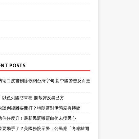
ENT POSTS
防衛白皮書刪除攸關台灣字句 對中國警告反而更
！以色列國防軍稱 攔截彈反轟己方
說談判後腳要開打？特朗普對伊態度再轉硬
德信任度升！最新民調曝藍白仍未獲民心
普要動手了？美國務院示警：公民應「考慮離開
」