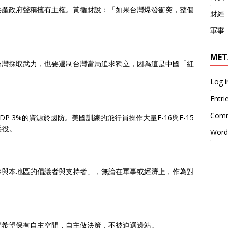
共產政府聲稱擁有主權。黃循財說：「如果台灣爆發衝突，整個
財經
」
軍事
MET
台灣採取武力，也要遏制台灣當局追求獨立，因為這是中國「紅
）。
Log i
Entri
Comm
 3%的資源於國防。美國訓練的飛行員操作大量F-16與F-15
兵役。
Word
參與本地區的倡議者與支持者」，無論在軍事或經濟上，作為對
們希望保有自主空間，自主做決策，不被迫選邊站。」