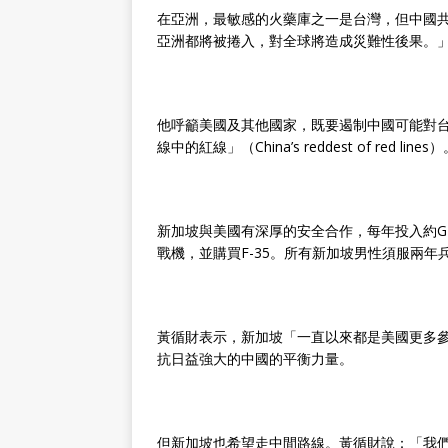
在亞洲，最敏感的火藥庫之一是台灣，但中國
亞洲都將被捲入，對全球將造成災難性後果。
他呼籲美國及其他國家，既要遏制中國可能對
線中的紅線」（China’s reddest of red lines
新加坡與美國有深厚的安全合作，每年投入約GDP
戰機，並購買F-35。所有新加坡男性須服兩年
黃循財表示，新加坡「一直以來都是美國更多
抗日益強大的中國的平衡力量。
但新加坡也希望走中間路線。黃循財說：「我