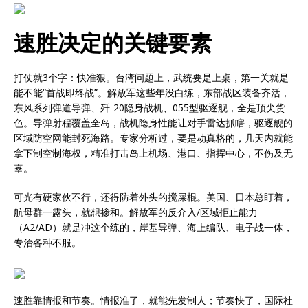
速胜决定的关键要素
打仗就3个字：快准狠。台湾问题上，武统要是上桌，第一关就是
能不能“首战即终战”。解放军这些年没白练，东部战区装备齐活，
东风系列弹道导弹、歼-20隐身战机、055型驱逐舰，全是顶尖货
色。导弹射程覆盖全岛，战机隐身性能让对手雷达抓瞎，驱逐舰的
区域防空网能封死海路。专家分析过，要是动真格的，几天内就能
拿下制空制海权，精准打击岛上机场、港口、指挥中心，不伤及无
辜。
可光有硬家伙不行，还得防着外头的搅屎棍。美国、日本总盯着，
航母群一露头，就想掺和。解放军的反介入/区域拒止能力
（A2/AD）就是冲这个练的，岸基导弹、海上编队、电子战一体，
专治各种不服。
速胜靠情报和节奏。情报准了，就能先发制人；节奏快了，国际社