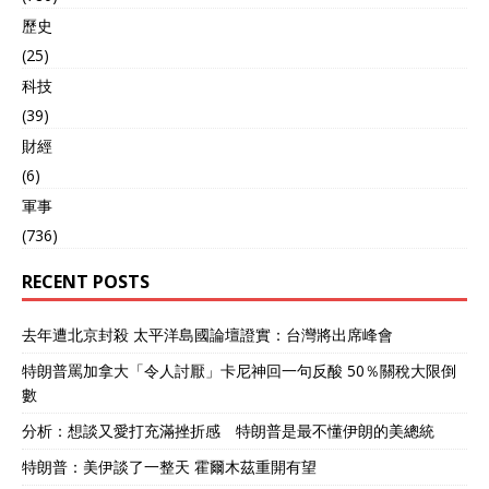
歷史
(25)
科技
(39)
財經
(6)
軍事
(736)
RECENT POSTS
去年遭北京封殺 太平洋島國論壇證實：台灣將出席峰會
特朗普罵加拿大「令人討厭」卡尼神回一句反酸 50％關稅大限倒
數
分析：想談又愛打充滿挫折感 特朗普是最不懂伊朗的美總統
特朗普：美伊談了一整天 霍爾木茲重開有望