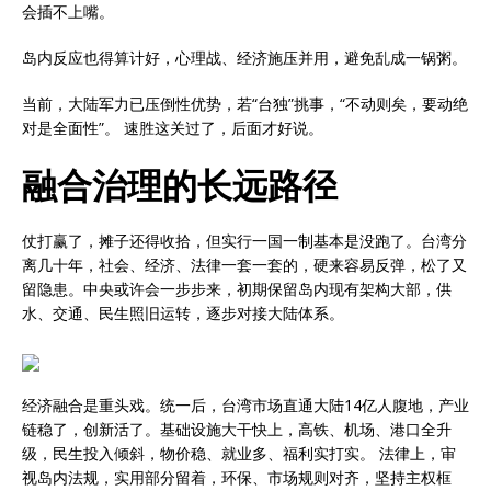
会插不上嘴。
岛内反应也得算计好，心理战、经济施压并用，避免乱成一锅粥。
当前，大陆军力已压倒性优势，若“台独”挑事，“不动则矣，要动绝
对是全面性”。 速胜这关过了，后面才好说。
融合治理的长远路径
仗打赢了，摊子还得收拾，但实行一国一制基本是没跑了。台湾分
离几十年，社会、经济、法律一套一套的，硬来容易反弹，松了又
留隐患。中央或许会一步步来，初期保留岛内现有架构大部，供
水、交通、民生照旧运转，逐步对接大陆体系。
经济融合是重头戏。统一后，台湾市场直通大陆14亿人腹地，产业
链稳了，创新活了。基础设施大干快上，高铁、机场、港口全升
级，民生投入倾斜，物价稳、就业多、福利实打实。 法律上，审
视岛内法规，实用部分留着，环保、市场规则对齐，坚持主权框