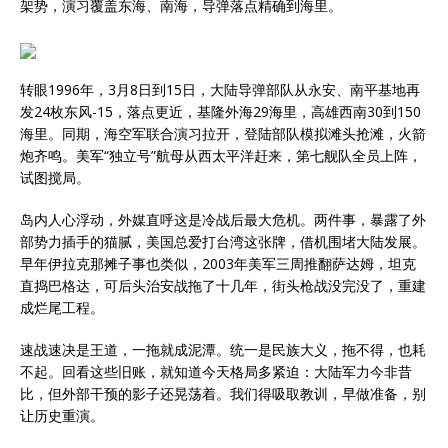
架势，演习覆盖东海、南海，导弹落点精确到海里。
转眼1996年，3月8日到15日，大陆导弹部队从永安、南平基地再
发24枚东风-15，落点更近，基隆外海29海里，高雄西南30到150
海里。同期，海空军联合演习拉开，登陆部队模拟滩头抢滩，火箭
炮齐鸣。美军“独立号”航母从西太平洋赶来，第七舰队全员上阵，
试图搅局。
岛内人心浮动，外媒直呼这是冷战后最大危机。两件事，暴露了外
部势力插手的猫腻，美国总爱打台湾这张牌，借机围堵大陆发展。
早年伊拉克那摊子事也类似，2003年美军三周推翻萨达姆，坦克
直捣巴格达，可后头治安战拖了十几年，街头枪战没完没了，重建
成烂尾工程。
速战速决是王道，一拖就成泥潭。统一是民族大义，拖不得，也耗
不起。回看这些旧账，就知道今天格局多紧迫：大陆军力今非昔
比，但外部干预的影子还晃荡着。我们得吸取教训，早做准备，别
让历史重演。