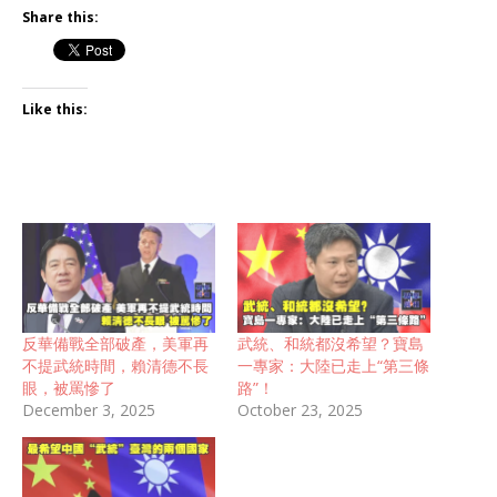
Share this:
Like this:
反華備戰全部破產，美軍再
武統、和統都沒希望？寶島
不提武統時間，賴清德不長
一專家：大陸已走上“第三條
眼，被罵慘了
路”！
December 3, 2025
October 23, 2025