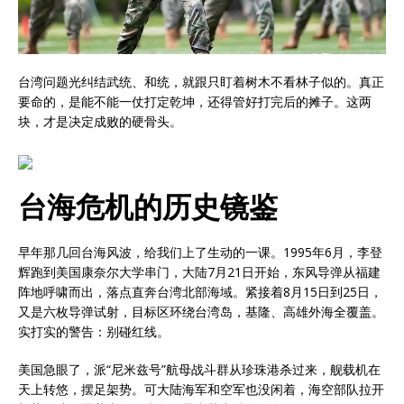
台湾问题光纠结武统、和统，就跟只盯着树木不看林子似的。真正
要命的，是能不能一仗打定乾坤，还得管好打完后的摊子。这两
块，才是决定成败的硬骨头。
台海危机的历史镜鉴
早年那几回台海风波，给我们上了生动的一课。1995年6月，李登
辉跑到美国康奈尔大学串门，大陆7月21日开始，东风导弹从福建
阵地呼啸而出，落点直奔台湾北部海域。紧接着8月15日到25日，
又是六枚导弹试射，目标区环绕台湾岛，基隆、高雄外海全覆盖。
实打实的警告：别碰红线。
美国急眼了，派“尼米兹号”航母战斗群从珍珠港杀过来，舰载机在
天上转悠，摆足架势。可大陆海军和空军也没闲着，海空部队拉开