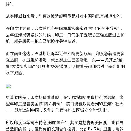
撑”。
从实际威胁来看，印度这波造舰明显是对着中国和巴基斯坦来的。
在印度洋方向，印度总担心中国海军常来常往“抢了它的主导权”，
去年红海局势紧张的时候，印度一口气派了五艘防空驱逐舰过去护
航，就是想秀一把自己能控住关键航道。
而在南亚这边，巴基斯坦海军近年不断更新舰艇，印度急着造更多
驱逐舰、护卫舰和潜艇，就是想压过巴基斯坦一头——尤其是“鲉
鱼”级潜艇和国产“歼敌者”级核潜艇，明摆着是想加强对巴基斯坦的
水下威慑。
更重要的是，印度想借着造舰，在“印太战略”里多捞点话语权。这
些年印度跟着美国搞“四方机制”，美日澳也乐意看到印度海军壮大
——既能牵制中国，又能让印度分担点区域安全的“活儿”。
所以印度海军司令特意强调“国产”，其实是想告诉美日澳：我有自
己造舰的能力，值得你们长期合作投资。比如P-17A护卫舰，用的