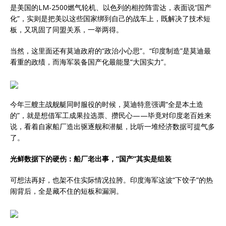
是美国的LM-2500燃气轮机、以色列的相控阵雷达，表面说“国产
化”，实则是把美以这些国家绑到自己的战车上，既解决了技术短
板，又巩固了同盟关系，一举两得。
当然，这里面还有莫迪政府的“政治小心思”。“印度制造”是莫迪最
看重的政绩，而海军装备国产化最能显“大国实力”。
今年三艘主战舰艇同时服役的时候，莫迪特意强调“全是本土造
的”，就是想借军工成果拉选票、攒民心——毕竟对印度老百姓来
说，看着自家船厂造出驱逐舰和潜艇，比听一堆经济数据可提气多
了。
光鲜数据下的硬伤：船厂老出事，“国产”其实是组装
可想法再好，也架不住实际情况拉胯。印度海军这波“下饺子”的热
闹背后，全是藏不住的短板和漏洞。