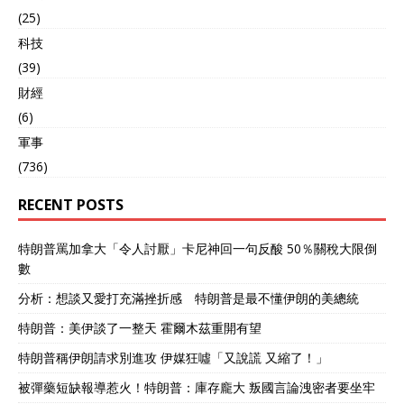
(25)
科技
(39)
財經
(6)
軍事
(736)
RECENT POSTS
特朗普罵加拿大「令人討厭」卡尼神回一句反酸 50％關稅大限倒
數
分析：想談又愛打充滿挫折感 特朗普是最不懂伊朗的美總統
特朗普：美伊談了一整天 霍爾木茲重開有望
特朗普稱伊朗請求別進攻 伊媒狂噓「又說謊 又縮了！」
被彈藥短缺報導惹火！特朗普：庫存龐大 叛國言論洩密者要坐牢