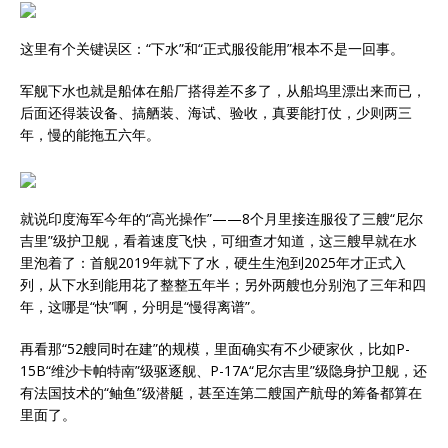
这里有个关键误区：“下水”和“正式服役能用”根本不是一回事。
军舰下水也就是船体在船厂搭得差不多了，从船坞里漂出来而已，
后面还得装设备、搞舾装、海试、验收，真要能打仗，少则两三
年，慢的能拖五六年。
就说印度海军今年的“高光操作”——8个月里接连服役了三艘“尼尔
吉里”级护卫舰，看着速度飞快，可细查才知道，这三艘早就在水
里泡着了：首舰2019年就下了水，硬生生泡到2025年才正式入
列，从下水到能用花了整整五年半；另外两艘也分别泡了三年和四
年，这哪是“快”啊，分明是“慢得离谱”。
再看那“52艘同时在建”的规模，里面确实有不少硬家伙，比如P-
15B“维沙卡帕特南”级驱逐舰、P-17A“尼尔吉里”级隐身护卫舰，还
有法国技术的“鲉鱼”级潜艇，甚至连第二艘国产航母的筹备都算在
里面了。