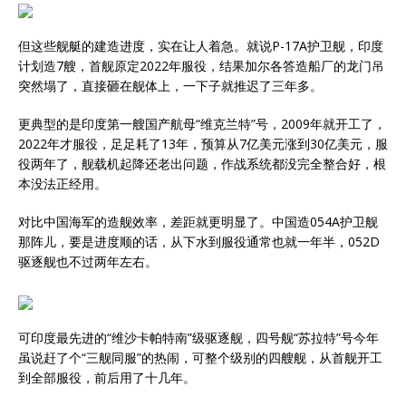
但这些舰艇的建造进度，实在让人着急。就说P-17A护卫舰，印度
计划造7艘，首舰原定2022年服役，结果加尔各答造船厂的龙门吊
突然塌了，直接砸在舰体上，一下子就推迟了三年多。
更典型的是印度第一艘国产航母“维克兰特”号，2009年就开工了，
2022年才服役，足足耗了13年，预算从7亿美元涨到30亿美元，服
役两年了，舰载机起降还老出问题，作战系统都没完全整合好，根
本没法正经用。
对比中国海军的造舰效率，差距就更明显了。中国造054A护卫舰
那阵儿，要是进度顺的话，从下水到服役通常也就一年半，052D
驱逐舰也不过两年左右。
可印度最先进的“维沙卡帕特南”级驱逐舰，四号舰“苏拉特”号今年
虽说赶了个“三舰同服”的热闹，可整个级别的四艘舰，从首舰开工
到全部服役，前后用了十几年。