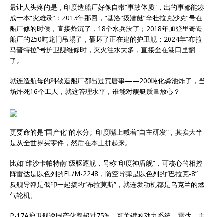
最让人头疼的是，印度造船厂好像自带“事故体质”，出的事都能凑
成一本“灾难录”：2013年那回，“基洛”级潜艇“辛杜拉克沙克”号在
船厂修的时候，直接炸沉了，18个水兵没了；2018年加登里奇造
船厂的250吨龙门吊塌了，砸坏了正在建的护卫舰；2024年“布拉
马普特拉”号护卫舰维修时，灭火注水太多，直接歪在港口里翻
了。
就连造航母的科钦造船厂都出过荒唐事——200吨化粪池炸了，当
场炸死16个工人，就这管理水平，谁能对舰艇质量放心？
更要命的是“国产化”的水分。印度嘴上喊着“自主研发”，其实大半
是从全世界买零件，然后在本土拼起来。
比如“维沙卡帕特南”级驱逐舰，号称“印度神盾舰”，可核心的相控
阵雷达是以色列的EL/M-2248，防空导弹是以色列的“巴拉克-8”，
反舰导弹是俄印一起搞的“布拉莫斯”，就连发动机都是乌克兰的燃
气轮机。
P-17A护卫舰说国产化率超过75%，可关键的动力系统、雷达、主