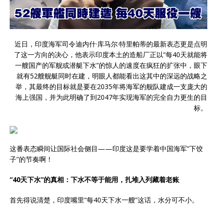
近日，印度海军司令迪内什·库马尔·特里帕蒂的最新表态更是点明
了这一方向的决心，他表示印度本土的造船厂正以“每40天就能将
一艘国产的军舰或潜艇下水”的惊人的速度在疯狂的扩张中，眼下
就有52艘舰艇同时在建，明眼人都能看出这其中的深远的战略之
举，其最终的目标就是要在2035年将海军的舰队建成一支庞大的
海上强国，并为此明确了到2047年实现海军的完全自力更生的目
标。
这番表态瞬间让国际社会侧目——印度这是要学着中国海军“下饺
子”的节奏啊！
“40天下水”的真相：下水不等于能用，扎堆入列藏着老账
首先得说清楚，印度嘴里“每40天下水一艘”这话，水分可不小。