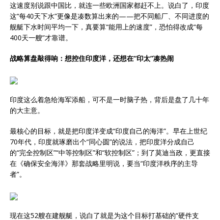
这速度别说跟中国比，就连一些欧洲国家都赶不上。说白了，印度
这“每40天下水”更像是凑数算出来的——把不同船厂、不同进度的
舰艇下水时间平均一下，真要算“能用上的速度”，恐怕得改成“每
400天一艘”才靠谱。
战略算盘敲得响：想控住印度洋，还想在“印太”凑热闹
印度这么着急给海军添船，可不是一时脑子热，背后是盘了几十年
的大主意。
最核心的目标，就是把印度洋变成“印度自己的海洋”。早在上世纪
70年代，印度就琢磨出个“同心圆”的说法，把印度洋分成自己
的“完全控制区”“中等控制区”和“软控制区”；到了莫迪当政，更直接
在《确保安全海洋》那套战略里明说，要当“印度洋秩序的主导
者”。
现在这52艘在建舰艇，说白了就是为这个目标打基础的“硬件支