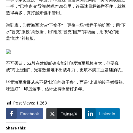
一半，“巴拉克-8”导弹射程才80公里，连高速目标都拦不住，就算
造得再多，真打起来也不管用。
说到底，印度海军这波“下饺子”，更像一场“摆样子的扩军”：用“下
水”冒充“服役”刷数据，用“组装”冒充“国产”撑场面，用“野心”掩
盖“能力”补短板。
不可否认，52艘在建舰艇确实能让印度海军规模变大，但要真
成“海上强国”，光靠数量堆不出战斗力，更填不满工业基础的坑。
毕竟海军发展从来不是“比谁的饺子多”，而是“比谁的饺子煮得熟、
味道好”，印度这事，估计还得琢磨好多年。
Post Views:
1,263
Facebook
LinkedIn
Twitter/X
Share this: