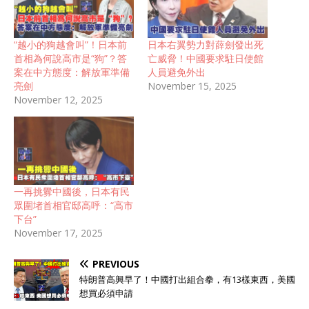
“越小的狗越會叫”！日本前
日本右翼勢力對薛劍發出死
首相為何說高市是“狗”？答
亡威脅！中國要求駐日使館
案在中方態度：解放軍準備
人員避免外出
亮劍
November 15, 2025
November 12, 2025
一再挑釁中國後，日本有民
眾圍堵首相官邸高呼：“高市
下台”
November 17, 2025
PREVIOUS
特朗普高興早了！中國打出組合拳，有13樣東西，美國
想買必須申請