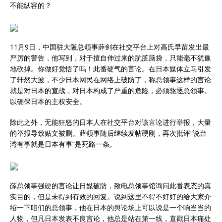
不能纵容的？
11月9日，中国驻大阪总领事薛剑在社交平台上对高氏早苗发出最
严厉的警告，他写到，对于擅自伸过来的肮脏脑袋，只能毫不犹豫
地砍掉。你做好觉悟了吗！此番硬气的言论。在日本媒体立马引发
了轩然大波，不少日本网民在网络上破防了，称总领事这样的言论
就是对日本的宣战，对日本构成了严重的危险，必须驱逐总领事。
以确保日本的主权安全。
除此之外，无能狂怒的日本人在社交平台对该言论进行举报，大量
的举报导致贴文被删。薛领事随后继续发帖硬刚，再次批评“说台
湾有事就是日本有事”是死路一条。
薛总领事强硬的言论让日媒破防，致电总领事馆询问此番表态的真
实目的，但是未得到有效的回复。说到这里不得不好好的给大家介
绍一下咱们的总领事，他在日本的舆论场上可以说是一个响当当的
人物，但凡日本发表不良言论，他总是站在第一线，直戳日本痛处