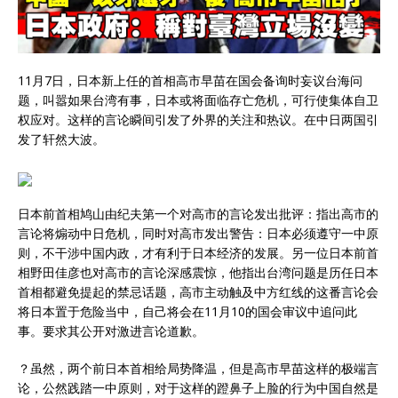
11月7日，日本新上任的首相高市早苗在国会备询时妄议台海问
题，叫嚣如果台湾有事，日本或将面临存亡危机，可行使集体自卫
权应对。这样的言论瞬间引发了外界的关注和热议。在中日两国引
发了轩然大波。
日本前首相鸠山由纪夫第一个对高市的言论发出批评：指出高市的
言论将煽动中日危机，同时对高市发出警告：日本必须遵守一中原
则，不干涉中国内政，才有利于日本经济的发展。另一位日本前首
相野田佳彦也对高市的言论深感震惊，他指出台湾问题是历任日本
首相都避免提起的禁忌话题，高市主动触及中方红线的这番言论会
将日本置于危险当中，自己将会在11月10的国会审议中追问此
事。要求其公开对激进言论道歉。
？虽然，两个前日本首相给局势降温，但是高市早苗这样的极端言
论，公然践踏一中原则，对于这样的蹬鼻子上脸的行为中国自然是