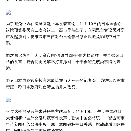
为了避免中方在琉球问题上再发表言论，11月10日的日本国会众
议院预算委员会二次会议上，高市早苗怂了，立宪民主党议员对高
市发起质问，要求高市早苗对台言论作出修正以避免影响中日关
系。
面对着议员的问询，高市用“假设性回答”作为挡箭牌，并且强调自
己的发言，复合历史见解不打算撤回，未来会避免该类事情的表
述。
随后日本内阁官房长官木原稔在当天召开的记者会上边继续给高市
帮腔，称日本政府对台湾立场并未改变。
不过这样的发言并未获得中方的满意，11月10日下午，中国驻日
大使馆和中国外交部对该事件发声，强调中国必将统一，警告高市
早苗妄图介入台海事务，属于意图破坏中日关系，挑战战后国际秩
序，同时还质问高市早苗的言论，