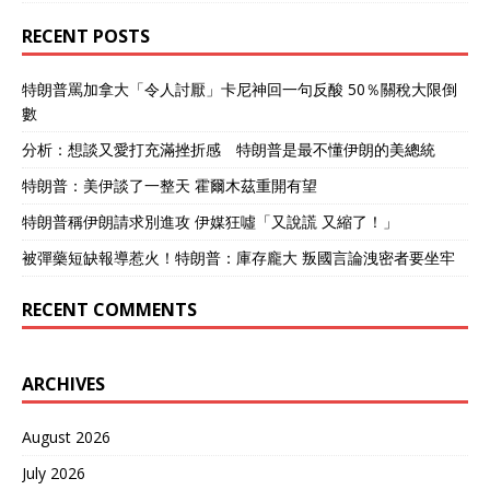
RECENT POSTS
特朗普罵加拿大「令人討厭」卡尼神回一句反酸 50％關稅大限倒
數
分析：想談又愛打充滿挫折感 特朗普是最不懂伊朗的美總統
特朗普：美伊談了一整天 霍爾木茲重開有望
特朗普稱伊朗請求別進攻 伊媒狂噓「又說謊 又縮了！」
被彈藥短缺報導惹火！特朗普：庫存龐大 叛國言論洩密者要坐牢
RECENT COMMENTS
ARCHIVES
August 2026
July 2026