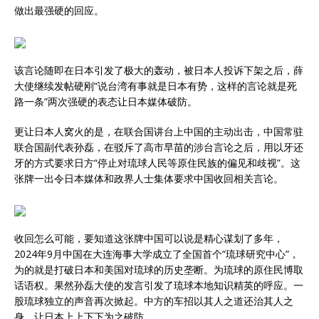
做出最强硬的回应。
该言论随即在日本引发了极大的轰动，被日本人投诉下架之后，薛
大使继续发帖硬刚“说台湾有事就是日本有势，这样的言论就是死
路一条”两次强硬的表态让日本媒体破防。
更让日本人窝火的是，在联合国讲台上中国的主动出击，中国常驻
联合国副代表孙磊，在驳斥了高市早苗的涉台言论之后，用以牙还
牙的方式要求日方“停止对琉球人民等原住民族的偏见和歧视”。这
张牌一出令日本媒体和政界人士集体要求中国收回相关言论。
收回怎么可能，要知道这张牌中国可以说是精心谋划了多年，
2024年9月中国在大连海事大学成立了全国首个“琉球研究中心”，
为的就是打破日本和美国对琉球的历史垄断。为琉球的原住民博取
话语权。果然孙磊大使的发言引发了琉球本地知识精英的呼应。一
股琉球独立的声音再次掀起。中方的车招以其人之道还治其人之
身，让日本上上下下为之破防