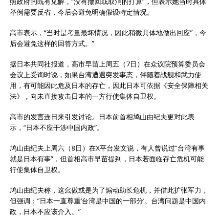
照政府的既有见解，“没有撤回或取消的打算”，但表示她当时具体
举例需要反省，今后会避免明确假设特定情况。
高市表示，“当时是考量最坏情况，因此稍微具体地做出回应”，今
后会避免这样的回答方式。”
据日本共同社报道，高市早苗上周五（7日）在众议院预算委员会
会议上受询时说，如果台湾遭遇突发事态，伴随着战舰和武力使
用，有可能因此危及日本的存亡，因此日本可依据《安全保障相关
法》，向未直接攻击日本的一方行使集体自卫权。
高市的发言连日来引发讨论。日本前首相鸠山由纪夫更对此表
示，“日本不应干涉
中国
内政
”。
鸠山由纪夫上周六（8日）在X平台发文说，有人曾说过“台湾有事
就是日本有事”，但首相高市早苗提到，日本若面临存亡危机可能
行使集体自卫权。
鸠山由纪夫称，这幺做或是为了煽动助长危机，并借此扩张军力，
但强调：“日本一直尊重‘台湾是中国的一部分’。台湾问题是中国内
政，日本不应该介入。”