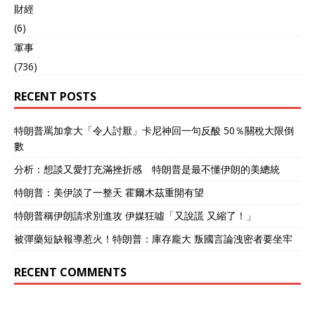
財經
(6)
軍事
(736)
RECENT POSTS
特朗普罵加拿大「令人討厭」卡尼神回一句反酸 50％關稅大限倒
數
分析：想談又愛打充滿挫折感 特朗普是最不懂伊朗的美總統
特朗普：美伊談了一整天 霍爾木茲重開有望
特朗普稱伊朗請求別進攻 伊媒狂噓「又說謊 又縮了！」
被彈藥短缺報導惹火！特朗普：庫存龐大 叛國言論洩密者要坐牢
RECENT COMMENTS