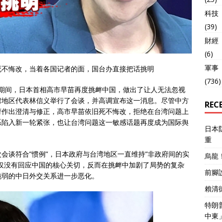
科技
(39)
財經
(6)
軍事
死不悔改，当着各国记者的面，国台办直接把话挑明
(736)
会期间，日本首相高市早苗再度挑衅中国，做出了让人无法忽视
湾地区代表林信义举行了会谈，并高调宣布这一消息。尽管中方
REC
府作出澄清与修正，高市早苗依旧死不悔改，拒绝在台湾问题上
系陷入新一轮紧张，也让台湾问题这一敏感话题再度成为国际舆
日本
重
会谈符合”惯例”，日本政府与台湾地区一直维持”非政府间的实
烏龍
仅没有回应中国的核心关切，反而在挑衅中加剧了局势的复杂
前腳
脆弱的中日外交关系进一步恶化。
賴清
特朗
中東