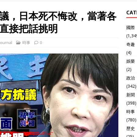
議，日本死不悔改，當著各
CAT
直接把話挑明
國際
(1,34
ournal
時事
0
奇趣
(4)
娛樂
(2)
政治
(342)
新聞
(398)
時事
(780)
歷史
(25)