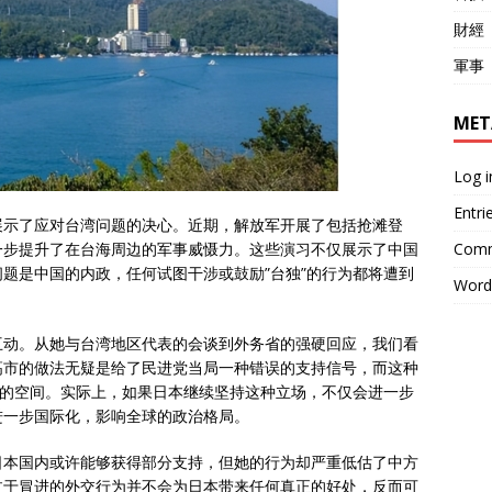
財經
軍事
MET
Log i
Entri
展示了应对台湾问题的决心。近期，解放军开展了包括抢滩登
Comm
一步提升了在台海周边的军事威慑力。这些演习不仅展示了中国
题是中国的内政，任何试图干涉或鼓励”台独”的行为都将遭到
Word
互动。从她与台湾地区代表的会谈到外务省的强硬回应，我们看
高市的做法无疑是给了民进党当局一种错误的支持信号，而这种
持的空间。实际上，如果日本继续坚持这种立场，不仅会进一步
进一步国际化，影响全球的政治格局。
日本国内或许能够获得部分支持，但她的行为却严重低估了中方
过于冒进的外交行为并不会为日本带来任何真正的好处，反而可