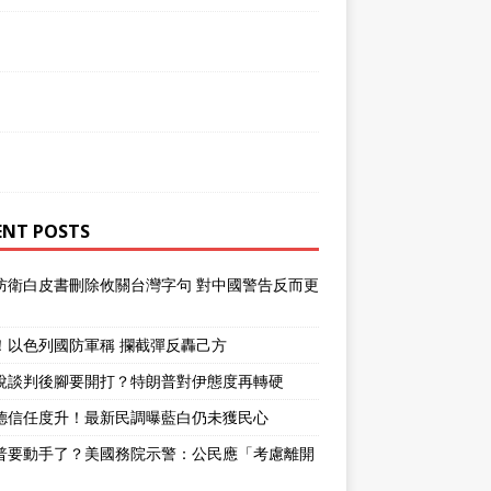
ENT POSTS
防衛白皮書刪除攸關台灣字句 對中國警告反而更
！以色列國防軍稱 攔截彈反轟己方
說談判後腳要開打？特朗普對伊態度再轉硬
德信任度升！最新民調曝藍白仍未獲民心
普要動手了？美國務院示警：公民應「考慮離開
」