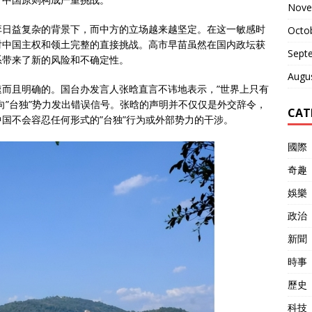
Nove
弈日益复杂的背景下，而中方的立场越来越坚定。在这一敏感时
Octo
对中国主权和领土完整的直接挑战。高市早苗虽然在国内政坛获
Sept
系带来了新的风险和不确定性。
Augu
而且明确的。国台办发言人张晗直言不讳地表示，”世界上只有
向”台独”势力发出错误信号。张晗的声明并不仅仅是外交辞令，
CAT
国不会容忍任何形式的”台独”行为或外部势力的干涉。
國際
奇趣
娛樂
政治
新聞
時事
歷史
科技