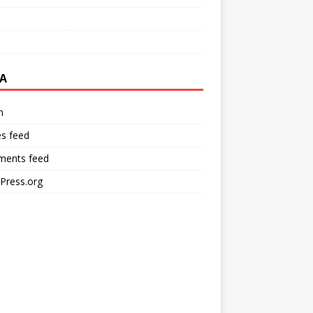
A
n
es feed
ents feed
Press.org