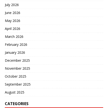
25%的关税，以牙还牙，以
July 2026
眼还眼。 中国对某些国家加
征关税，一定程度上都是“被
June 2026
动”行为，但偏偏正是这
May 2026
一“良善”的做法，让一些小
国家都敢跳到中国的鼻子上
April 2026
颐指气使。 自从关税大战爆
March 2026
发之后，加拿大就一直进行
单边贸易保护措施，严重破
February 2026
坏了两国之间原本公平、对
等的贸易合作关系。 如今，
January 2026
加拿大不知悔改，在国内一
December 2025
团乱麻的情况下，依旧对中
国“捅刀子”，鉴于这种行
November 2025
为，中国虽然是被动，但也
绝对不会惯着，一套“连环
October 2025
拳”下去，加拿大根本吃不
September 2025
消。 另外，值得一点是，中
国做出的一些“反制”举动都
August 2025
是合情合理、有理有据的，
即便加拿大“严重抗议”也只
CATEGORIES
能被迫接受。 同时，中国态