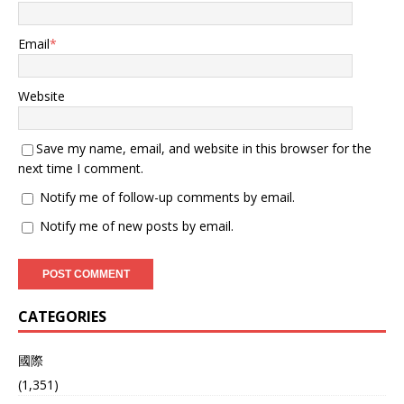
信，中方下手快、准、狠、
简直是“打蛇打七寸”，对于
Email
*
加拿大而言，无疑是招招毙
命。 中国为什么突然这么做
呢？实际上还是被加拿大“逼
Website
急了”，常言道，兔子急了还
咬人呢，更何况是世界第二
大经济体，那么加拿大到底
Save my name, email, and website in this browser for the
做了什么事情呢？ 前段时
next time I comment.
间，美国将加拿大输美商品
关税税率从25%上调至
Notify me of follow-up comments by email.
35%，对于特朗普“开刀”盟
Notify me of new posts by email.
友的做法，一众国家纷纷选
择“妥协”，加拿大也不例
外，恰恰验证了那句话：别
人对我伸拳头，我当别人递
馒头。 加拿大自从关税大战
CATEGORIES
开启之后，国内情况就相当
不乐观，刚开始，加拿大也
做出了一些“反制”手段，让
國際
人觉得是个“硬骨头”，不好
(1,351)
啃，可到最后发现，一切似