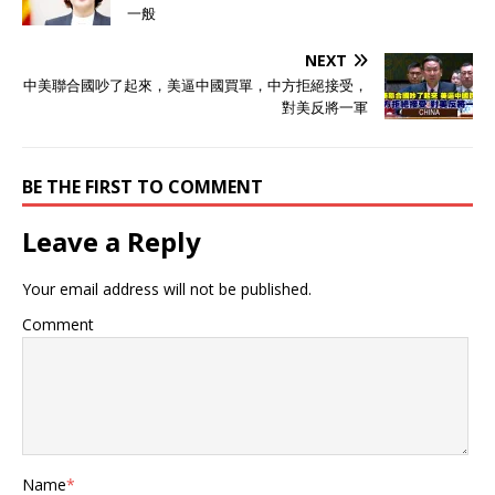
国“耀武扬威”、“为虎作伥”的
一般
西方发达国家，一直以来，
西方国家包括一些小国，都
NEXT
认定中国是“良善”之辈，因
中美聯合國吵了起來，美逼中國買單，中方拒絕接受，
此做起事情来变本加厉，道
對美反將一軍
德绑架中国在前，吃饭摔碗
在后。 人善被人欺，马善被
人骑，这在国际社会上似乎
也是亘古不变的规律，中国
BE THE FIRST TO COMMENT
的善良没有换来对等的“回
报”，甚至被肆意指责，那么
Leave a Reply
中国也绝对不会惯着！ 中方
打出的第一拳：自从8月14
Your email address will not be published.
日起，对加拿大征收高额保
证金。 中方打出的第二拳：
Comment
加拿大的卤化丁基橡胶被中
国认定存在倾销行为，因此
中方做出决定，征收“临
时”反倾销税。 中方打出的
第三拳：对加拿大豌豆淀粉
展开反倾销调查。 中方接二
连三做出“针对”加拿大的行
Name
*
为，让一众国家感到不可置