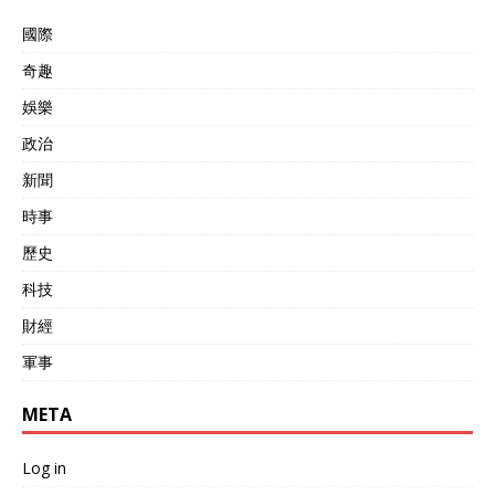
度也没有那么“冷酷”，说白
了，还是给了加拿大改过自
國際
新的机会，但加拿大总理却
奇趣
表现的有些忿忿不平，指责
中国态度强硬，不能因为“价
娛樂
值观”不同就做出“惩罚”。 由
此可见，加拿大此次确实有
政治
些“慌了”，也算是中国小惩
新聞
大诫，对于那些“没事儿找事
儿”的国家，中国还是需要给
時事
予“重拳”，这样才能避免一
些国家“蹬鼻子上脸”。
歷史
科技
財經
軍事
META
Log in