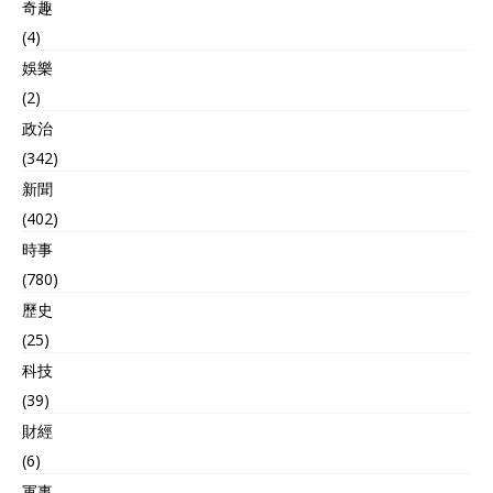
奇趣
乎都是“假象”。 美国对加拿
大“下刀子”，加拿大对中国
(4)
态度强硬？柿子挑软的捏？
娛樂
在关税大战开展之后，中国
表示愿意与加拿大开展谈
(2)
判，加拿大置之不理。 实际
政治
上，加拿大国内情况一团乱
(342)
麻，农产品本就是薄利多
销，全靠量累积，如果大幅
新聞
度增加关税，加拿大根本“吃
(402)
消”不起。 中国面对关税大
時事
战，对待加拿大态度一如既
往，这也让加拿大能够高枕
(780)
无忧，毕竟中国实在是一个
歷史
需求大国。 后续，加拿大态
度发生转变，虽然不似之前
(25)
强硬，但却玩起了当面一套
科技
背后一套的把戏，甚至多次
(39)
在公开场合指责中国在“内
政”方面处理办法“不当”，多
財經
项不实指控朝着中国铺天盖
(6)
地而来。 中国划定了“红
軍事