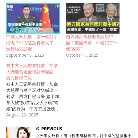
中國大閱兵後，第一個對手
西方國家為什麽都討厭中
出現？中方這次真發火了，
國？英國專家：中國犯了一
進行強烈譴責
個“原罪”
September 8, 2025
October 1, 2025
被中方三記重拳打懵，加拿
大總理當著全球對華喊話，
西方目瞪口呆
被中方三记重拳打懵，加拿
大总理当着全球对华喊出一
句话，西方目瞪口呆 鉴于加
拿大被“投喂”后反丢下碗“骂
娘”的行为，中方态度强硬，
使出三招“连环拳”对加拿
August 20, 2025
大“小惩大诫”，西方国家看
到中国的行动之后，目瞪口
PREVIOUS
呆。 加拿大，一个跟随美
亞洲美女外長：膚白貌美身材圓潤，對中國的態度很不