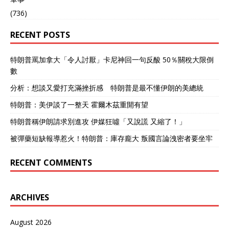
线”，加拿大却不当回事儿，
还多次反复横跳，要知道，
(736)
中国对加拿大油菜籽的贸易
额已经达到了50亿，几乎占
RECENT POSTS
据了加拿大油菜籽一半的出
口份额。 单是这一点来说，
特朗普罵加拿大「令人討厭」卡尼神回一句反酸 50％關稅大限倒
中国就是加拿大的“大金
數
主”，可加拿大怎么做呢？加
拿大一边从中国“赚钱”，一
分析：想談又愛打充滿挫折感 特朗普是最不懂伊朗的美總統
边对中国“指责”。 中国对待
加拿大，做法像极了：“我对
特朗普：美伊談了一整天 霍爾木茲重開有望
兄弟掏心掏肺，兄弟对我心
特朗普稱伊朗請求別進攻 伊媒狂噓「又說謊 又縮了！」
存怨怼”！ 在此之前，加拿
大对中国的态度就说不上“友
被彈藥短缺報導惹火！特朗普：庫存龐大 叛國言論洩密者要坐牢
好”，尤其是2025年上半
年，对中国电动车加征
RECENT COMMENTS
100%的关税，并对中国的
钢铁和铝产品加征25%的关
税。 为此，中国也没有选择
惯着加拿大，立刻对加拿大
ARCHIVES
豌豆、菜籽油农产品加征
100%的关税，随后，中国
August 2026
又对加拿大猪肉、海鲜加征