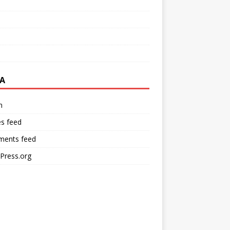
A
n
es feed
ents feed
Press.org