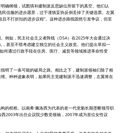
套明确纲领，试图填补建制派反思缺位所留下的真空。他们认
令选民信服的进步愿景，过于谨慎妥协反倒丢掉了关键选票。左翼
信且不打折扣的进步议程”。这种进步路线固然引发争议，但至
。例如，民主社会主义者阵线（DSA）在2025年大会通过决
选人，甚至不惜考虑建立独立的社会主义政党。他们提出草拟一
将如何通过行政手段在住房、医疗、减贫等领域推进革命性变
来指明了一条可能的破局之路。相比之下，建制派领袖们除了相
思维。种种迹象表明，如果民主党建制派不迅速调整，左翼将在
构的桎梏。以南希·佩洛西为代表的老一代党魁长期垄断领导职
西2003年出任众议院少数党领袖，2007年成为首位女性议