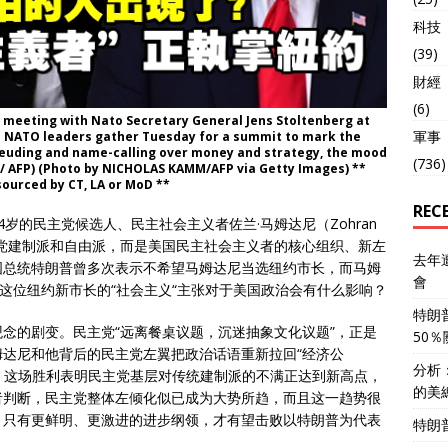
科技
(39)
財經
(6)
 meeting with Nato Secretary General Jens Stoltenberg at
軍事
 - NATO leaders gather Tuesday for a summit to mark the
 feuding and name-calling over money and strategy, the mood
(736)
 / AFP) (Photo by NICHOLAS KAMM/AFP via Getty Images) **
sourced by CT, LA or MoD **
REC
岁的民主党候选人、民主社会主义者佐兰·马姆达尼（Zohran
民主党建制派和自由派，而是美国民主社会主义者的核心组织、新左
去年
国总统特朗普曾多次表示不希望马姆达尼当选纽约市长，而马姆
會
。这位纽约新市长的“社会主义“主张对于美国政治会有什么影响？
特朗
念的剧变。民主党“远离餐桌议题，沉迷抽象文化议题”，正是
50
达尼和他背后的民主党左翼把政治话语重新拉回“经济公
分析
键。这场胜利表明民主党基层对传统建制派的不满正达到新高点，
的美
者判断，民主党整体左倾化似已成为大势所趋，而且这一趋势很
，只有更鲜明、更激进的进步纲领，才有望击败以特朗普为代表
特朗