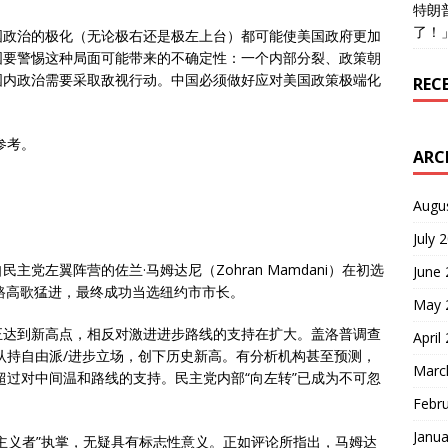
特朗
了！
国政治的极化（无论极右还是极左上台）都可能使美国政府更加
国要警惕这种局面可能带来的不确定性：一个内部分裂、政策朝
国内政治需要采取敌视行动。中国必须做好应对美国政策极端化
REC
参考。
ARC
Augu
July 
党左翼阵营的佐兰·马姆达尼（Zohran Mamdani）在初选
June
路高歌猛进，最终成功当选纽约市市长。
May 
正达到新高点，相反对激进进步路线的支持在扩大。盖洛普调查
April
自认持自由派/进步立场，创下历史新高。有分析机构甚至预测，
Marc
超过对中间温和路线的支持。民主党内部“向左转”已成为不可忽
Febr
Janua
主义者”执掌，无疑具有标志性意义。正如评论所指出，马姆达