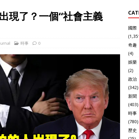
出現了？一個“社會主義
CAT
國際
(1,35
urnal
時事
0
奇趣
(4)
娛樂
(2)
政治
(342)
新聞
(403)
時事
(780)
歷史
(25)