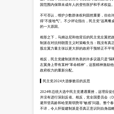
国范围内保障未成年人的变性医护和手术权益
不可否认，维护少数群体权利固然重要，但在
得“不接地气”。不少评论指出，民主党“远离
的一大原因。
相形之下，马姆达尼和他背后的民主党左翼把政
制派在对抗特朗普主义时策略失当：既没有真
股左翼力量主张以更大胆的政府干预矫正不平
相反，民主党建制派所热衷的许多议题只是“隔
左翼身上带有某种“革命精神”，这股精神激励
政府权力的重新分配。
▍
民主党2024大选惨败后的反思
2024年总统大选中民主党遭遇重挫，这理应
并没有进行深刻反省。相反，党全国委员会（D
避拜登高龄和哈里斯弱势等“敏感”问题。整个
不详，令人怀疑建制派是否真正意识到自身战