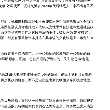
，但也被批评为“一人当政”导致青黄不接：许多有抱负的中生
板”效应使民主党建制派在2020年代后继乏人，拿不出有号召
。然而，她和建制派高层似乎未能提出吸引新世代选民的创新议
佩洛西甚至认真考虑推动未成年人变性手术合法化等激进社会政
而这类举措在更广泛选民中反响不佳，被批评为“黔驴技穷”之
制派，却把有限政治资本押注在具争议的文化议题上，难免引来
正面临青黄不接的真空。上一代领袖的迟暮与新一代领袖的缺
力和鲜明形象。正如一份智库报告所警告的，民主党“形象老化、
代的哈基姆·杰弗里斯接过众院少数党领袖。但民主党只是在寄希
有再次执政的机会，而不是自己提出新的纲领来夺回执政地位。
成为大势所趋，而且这一趋势很可能在未来数年加速。原因很简
才有望击败以特朗普为代表的右派民粹主义。许多民主党人痛定