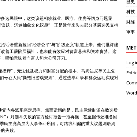
歷史
。
科技
许多选民眼中，这类议题相较就业、医疗、住房等切身问题显
財經
餐桌议题，沉迷抽象文化议题”，正是近年来失去部分基层选民支持
軍事
治话语重新拉回“经济公平”与“阶级正义”轨道上来。他们批评建
MET
正改善工薪阶层福祉，也未能有效应对贫富悬殊和资本贪婪。这
等，哪怕意味着向富人和大公司开刀。
Log i
靴搔痒”，无法触及权力和财富分配的根本。马姆达尼等民主党
Entri
他们号召人民“撕毁旧游戏规则”、通过选举斗争和群众运动实现对
Comm
Word
促使党内各派系痛定思痛。然而遗憾的是，民主党建制派在败选后
NC）对选举失败的官方检讨报告一拖再拖，甚至据传还准备回
春季民主党高层为人事争斗所困，对路线纠偏的重大议题则语焉
略的失败。