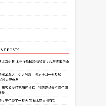
ENT POSTS
遭北京封殺 太平洋島國論壇證實：台灣將出席峰
普罵加拿大「令人討厭」卡尼神回一句反酸
％關稅大限倒數
：想談又愛打充滿挫折感 特朗普是最不懂伊朗
總統
普：美伊談了一整天 霍爾木茲重開有望