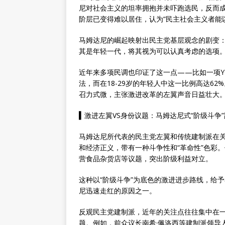
尼对社会主义的坦率拥抱并未吓跑选民，反而
阶层已变得难以居住，认为“民主社会主义者能
马姆达尼的崛起映射出民主党基层观念的剧变：
其是年轻一代，将其视为可以认真考虑的选项
近年来多项民调也印证了这一点——比如一项Yo
法，而在18-29岁的年轻人中这一比例高达6
召力式微，主张激进改革的左翼声音日益壮大
▍
激进左翼VS身份议题：马姆达尼式“阶级斗争
马姆达尼所代表的民主党左翼和传统建制派在
和经济正义，带有一种斗争性和“革命性”色彩
营食品杂货店等议题，突出阶级利益对立。
这种以“阶级斗争”为底色的激进进步路线，给
尼迅速走红的原因之一。
反观民主党建制派，近年的关注点往往集中在
题。例如，前众议长南希·佩洛西等建制派领导