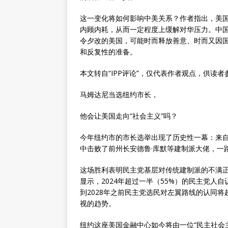
这一变化将如何影响中美关系？作者指出，美
内顾内耗，从而一定程度上缓解对华压力。中
令夕改的美国，可能时而释放善意、时而又因
和反复性的准备。
本文转自“IPP评论”，仅代表作者观点，供读者
马姆达尼当选纽约市长，
他会让美国走向“社会主义”吗？
今年纽约市的市长选举出现了历史性一幕：来自民主
中击败了前州长安德鲁·库默等建制派大佬，一
这场胜利表明民主党基层对传统建制派的不满
显示，2024年超过一半（55%）的民主党人
到2028年之前民主党选民对左翼路线的认同将
视的趋势。
纽约这座美国金融中心如今将由一位“民主社会