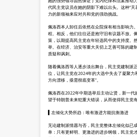
她的强势领导固然保证了党内纪律和法案推动力
代民主党议员在她的阴影下难以出头。这种“天花
力的新领袖来应对共和党的强劲挑战。
佩洛西本人卸任后依然在众院保有相当影响力
程。相反，他们往往还是抱守旧有议题不放。
策，以期提高民主党在年轻选民中的支持度。然
举。在经济、治安等重大关切上乏善可陈的建
质疑和讽刺。
随着佩洛西等人逐步淡出舞台，民主党建制派
位，让民主党在2024年的大选中失去了凝聚
方向漂移，亟需彻底变革”。
佩洛西在2022年中期选举后主动让贤，新一
望于特朗普未来犯重大错误，从而使得民主党
▍
左倾化大势所趋：唯有激进方能抗衡激进
无论建制派情愿与否，民主党整体左倾化似已
单：只有更鲜明、更激进的进步纲领，民主党