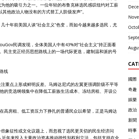
成为他的吸引力之一。一位年轻的布鲁克林选民感叹纽约对工薪
Dece
以其他政治人物没有的方式替工人阶级发声”。
Nove
几十年前美国人谈“社会主义”色变，而如今越来越多选民，尤
Octo
。
Sept
uGov民调发现，全体美国人中有43%对“社会主义”持正面看
Augu
2%。民主党正经历思想路线上的一场代际更迭，建制温和派的号
。
CAT
”路线
國際
关注重点上形成鲜明反差。马姆达尼式的左翼更强调阶级不平等
奇趣
。他的竞选纲领集中在降低工薪族生活成本、冻结房租、开设公
娛樂
政治
予在高房租、低工资压力下挣扎的普通民众以希望，正是马姆达
新聞
時事
一些象征性或文化议题上，而忽视了选民更关切的民生经济问
人近年来投入大量政治资本推动跨性别权利立法，包括支持在全