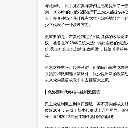
与此同时，民主党左翼阵营倒是迅速提出了一
为，2024年的失败根源在于民主党未能提供
人士在各种场合呼吁民主党大刀阔斧地转向“自
少它代表了一种清晰方向。
更重要的是，左翼还制定了相对具体的政策蓝图
议，准备在2028年总统大选中推出自己的候
份“民主社会主义总统施政纲领”，描绘若掌权
革。
虽然这些主张听起来激进，但的确为民主党未
互指责和微调选举策略外，很少提出新的政策
未来党内话语权竞争中占据更大上风。
▍
佩洛西时代终结与建制派困境
民主党建制派走到今日困境，离不开内部权力结
位近20年，造成了新生代难以上升的局面。佩洛
长，直到2022年底才卸任党团领袖职务。