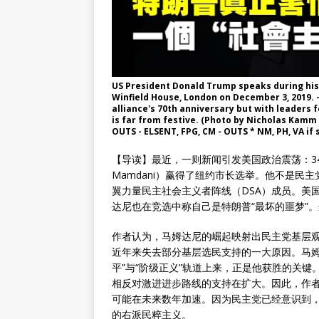
US President Donald Trump speaks during his
Winfield House, London on December 3, 2019.
alliance's 70th anniversary but with leaders
is far from festive. (Photo by Nicholas Kamm
OUTS - ELSENT, FPG, CM - OUTS * NM, PH, VA if 
【导读】最近，一则新闻引发美国政治震荡：34
Mamdani）赢得了纽约市长选举。他不是
翼力量民主社会主义者阵线（DSA）成员。美
达尼也在竞选中称自己是特朗普“最坏的噩梦”
作者认为，马姆达尼的崛起映射出民主党基层观
近年来失去部分基层选民支持的一大原因。马姆
平”与“阶级正义”轨道上来，正是他获胜的关
相反对激进进步路线的支持在扩大。因此，作
可能在未来数年加速。因为民主党已经意识到
的右派民粹主义。