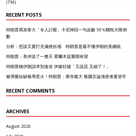
(736)
RECENT POSTS
特朗普罵加拿大「令人討厭」卡尼神回一句反酸 50％關稅大限倒
數
分析：想談又愛打充滿挫折感 特朗普是最不懂伊朗的美總統
特朗普：美伊談了一整天 霍爾木茲重開有望
特朗普稱伊朗請求別進攻 伊媒狂噓「又說謊 又縮了！」
被彈藥短缺報導惹火！特朗普：庫存龐大 叛國言論洩密者要坐牢
RECENT COMMENTS
ARCHIVES
August 2026