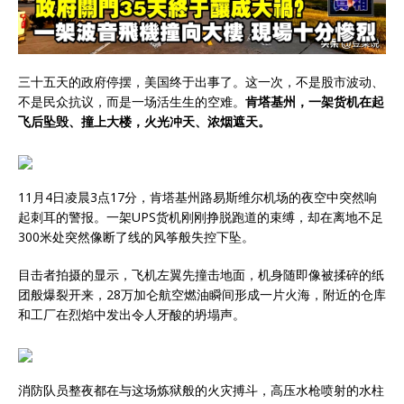
三十五天的政府停摆，美国终于出事了。这一次，不是股市波动、
不是民众抗议，而是一场活生生的空难。
肯塔基州，一架货机在起
飞后坠毁、撞上大楼，火光冲天、浓烟遮天。
11月4日凌晨3点17分，肯塔基州路易斯维尔机场的夜空中突然响
起刺耳的警报。一架UPS货机刚刚挣脱跑道的束缚，却在离地不足
300米处突然像断了线的风筝般失控下坠。
目击者拍摄的显示，飞机左翼先撞击地面，机身随即像被揉碎的纸
团般爆裂开来，28万加仑航空燃油瞬间形成一片火海，附近的仓库
和工厂在烈焰中发出令人牙酸的坍塌声。
消防队员整夜都在与这场炼狱般的火灾搏斗，高压水枪喷射的水柱