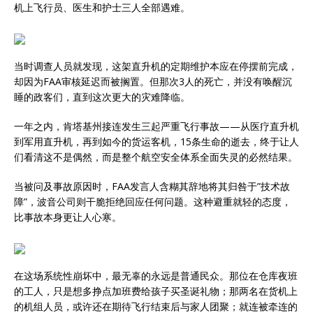
机上飞行员、医生和护士三人全部遇难。
当时调查人员就发现，这架直升机的定期维护本应在停摆前完成，
却因为FAA审核延迟而被搁置。但那次3人的死亡，并没有唤醒沉
睡的政客们，直到这次更大的灾难降临。
一年之内，肯塔基州接连发生三起严重飞行事故——从医疗直升机
到军用直升机，再到如今的货运客机，15条生命的逝去，终于让人
们看清这不是偶然，而是整个航空安全体系全面失灵的必然结果。
当被问及事故原因时，FAA发言人含糊其辞地将其归咎于”技术故
障”，波音公司则干脆拒绝回应任何问题。这种避重就轻的态度，
比事故本身更让人心寒。
在这场系统性崩坏中，最无辜的永远是普通民众。那位在仓库夜班
的工人，只是想多挣点加班费给孩子买圣诞礼物；那两名在货机上
的机组人员，或许还在期待飞行结束后与家人团聚；就连被牵连的