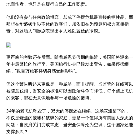
地面伤者，也只是在履行自己的工作职责。
他们没有参与任何政治博弈，却成了停摆危机最直接的牺牲品。而
那些在华盛顿争吵不休的政客们，却依旧在为预算和权力互相指
责，对这场人间惨剧表现出令人难以置信的冷漠。
更严峻的考验还在后面。随着感恩节假期的临近，美国即将迎来一
年中最繁忙的旅行季。美国旅行协会已经发出警告，如果停摆继
续，”数百万旅客将切身感受到影响”。
但这个警告听起来更像是一种威胁，而非提醒。当监管的红线可以
被随意践踏，当安全的标准可以因政治斗争而降低，每个踏上飞机
的乘客，都在无意识地参与一场危险的赌博。
34年的老飞机坠毁了，35天的停摆还在继续。这场灾难留下的，
不仅是烧焦的废墟和破碎的家庭，更是一个值得所有美国人深思的
问题：当政府关门变成常态，当安全保障沦为空谈，这个国家还能
支撑多久？