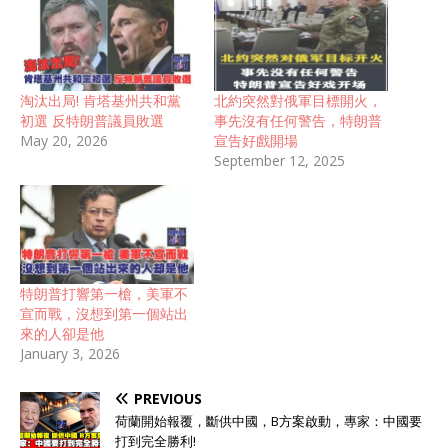
淘汰出局! 肯塔基州共和黨
北約突然對俄軍目標開火，
初選 反特朗普議員敗選
事先沒有任何警告，特朗普
May 20, 2026
宣告好戲開場
September 12, 2025
特朗普打響第一槍，美軍不
宣而戰，沒想到第一個站出
來的人卻是他
January 3, 2026
PREVIOUS
荷蘭開始報覆，斷供中國，B方案啟動，專家：中國要
打到完全勝利!