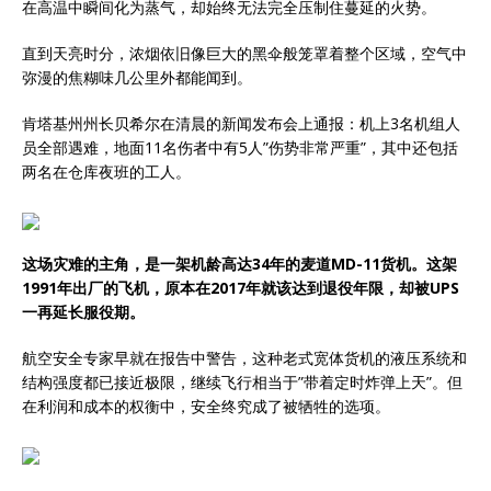
在高温中瞬间化为蒸气，却始终无法完全压制住蔓延的火势。
直到天亮时分，浓烟依旧像巨大的黑伞般笼罩着整个区域，空气中
弥漫的焦糊味几公里外都能闻到。
肯塔基州州长贝希尔在清晨的新闻发布会上通报：机上3名机组人
员全部遇难，地面11名伤者中有5人”伤势非常严重”，其中还包括
两名在仓库夜班的工人。
这场灾难的主角，是一架机龄高达34年的麦道MD-11货机。这架
1991年出厂的飞机，原本在2017年就该达到退役年限，却被UPS
一再延长服役期。
航空安全专家早就在报告中警告，这种老式宽体货机的液压系统和
结构强度都已接近极限，继续飞行相当于”带着定时炸弹上天”。但
在利润和成本的权衡中，安全终究成了被牺牲的选项。