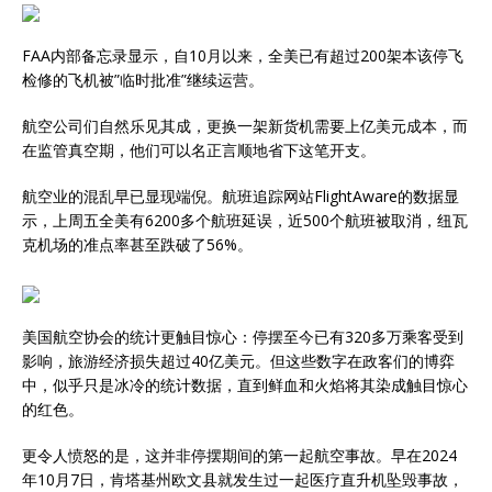
FAA内部备忘录显示，自10月以来，全美已有超过200架本该停飞
检修的飞机被”临时批准”继续运营。
航空公司们自然乐见其成，更换一架新货机需要上亿美元成本，而
在监管真空期，他们可以名正言顺地省下这笔开支。
航空业的混乱早已显现端倪。航班追踪网站FlightAware的数据显
示，上周五全美有6200多个航班延误，近500个航班被取消，纽瓦
克机场的准点率甚至跌破了56%。
美国航空协会的统计更触目惊心：停摆至今已有320多万乘客受到
影响，旅游经济损失超过40亿美元。但这些数字在政客们的博弈
中，似乎只是冰冷的统计数据，直到鲜血和火焰将其染成触目惊心
的红色。
更令人愤怒的是，这并非停摆期间的第一起航空事故。早在2024
年10月7日，肯塔基州欧文县就发生过一起医疗直升机坠毁事故，