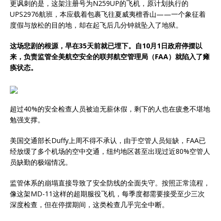
更讽刺的是，这架注册号为N259UP的飞机，原计划执行的
UPS2976航班，本应载着包裹飞往夏威夷檀香山——一个象征着
度假与放松的目的地，却在起飞后几分钟就坠入了地狱。
这场悲剧的根源，早在35天前就已埋下。自10月1日政府停摆以
来，负责监管全美航空安全的联邦航空管理局（FAA）就陷入了瘫
痪状态。
超过40%的安全检查人员被迫无薪休假，剩下的人也在疲惫不堪地
勉强支撑。
美国交通部长Duffy上周不得不承认，由于空管人员短缺，FAA已
经放缓了多个机场的空中交通，纽约地区甚至出现过近80%空管人
员缺勤的极端情况。
监管体系的崩塌直接导致了安全防线的全面失守。按照正常流程，
像这架MD-11这样的超期服役飞机，每季度都需要接受至少三次
深度检查，但在停摆期间，这类检查几乎完全中断。