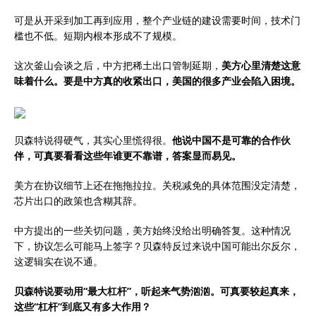
可是从开采到加工再到应用，整个产业链的建设需要时间，技术门
槛也不低。短期内根本形成不了规模。
这次釜山会谈之后，中方把稀土出口管制延期，
美方心里清楚这意
味着什么。要是中方真的收紧出口，美国的很多产业会陷入困境。
贝森特说得硬气，其实心里慌得很。
他说中国不是可靠的合作伙
伴，可真要看看这些年谁更不靠谱，答案显而易见。
美方在协议细节上还在拖拖拉拉。关税减免的具体范围没定清楚，
芯片出口的政策也含糊其辞。
中方提出的一些关切问题，美方始终没给出明确答复。这种情况
下，协议怎么可能马上签字？贝森特反过来说中国可能出尔反尔，
这逻辑实在说不通。
贝森特说要动用“最大杠杆”，听起来气势汹汹。可真要较起真来，
这些“杠杆”到底又有多大作用？