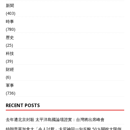
新聞
(403)
時事
(780)
歷史
(25)
科技
(39)
財經
(6)
軍事
(736)
RECENT POSTS
去年遭北京封殺 太平洋島國論壇證實：台灣將出席峰會
特朗普罵加拿大「令人討厭」卡尼神回一句反酸 50％關稅大限倒