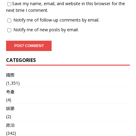
Save my name, email, and website in this browser for the
next time I comment.
Notify me of follow-up comments by email.
Notify me of new posts by email.
CATEGORIES
國際
(1,351)
奇趣
(4)
娛樂
(2)
政治
(342)