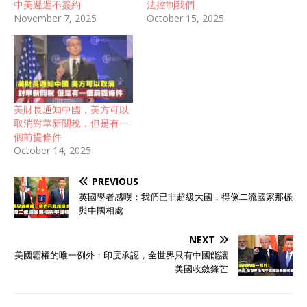
中美遲遲不簽約
法控制我們
November 7, 2025
October 15, 2025
美財長通知中國，美方可以
取消對華新關稅，但是有一
個前提條件
October 14, 2025
PREVIOUS
英國學者感嘆：我們已非超級大國，得像二流國家那樣
與中國相處
NEXT
美國霸權的唯一例外：印度承認，全世界只有中國能讓
美國收斂鋒芒