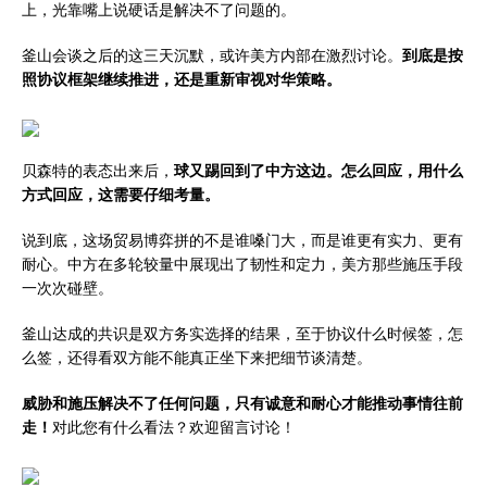
上，光靠嘴上说硬话是解决不了问题的。
釜山会谈之后的这三天沉默，或许美方内部在激烈讨论。
到底是按
照协议框架继续推进，还是重新审视对华策略。
贝森特的表态出来后，
球又踢回到了中方这边。怎么回应，用什么
方式回应，这需要仔细考量。
说到底，这场贸易博弈拼的不是谁嗓门大，而是谁更有实力、更有
耐心。中方在多轮较量中展现出了韧性和定力，美方那些施压手段
一次次碰壁。
釜山达成的共识是双方务实选择的结果，至于协议什么时候签，怎
么签，还得看双方能不能真正坐下来把细节谈清楚。
威胁和施压解决不了任何问题，只有诚意和耐心才能推动事情往前
走！
对此您有什么看法？欢迎留言讨论！