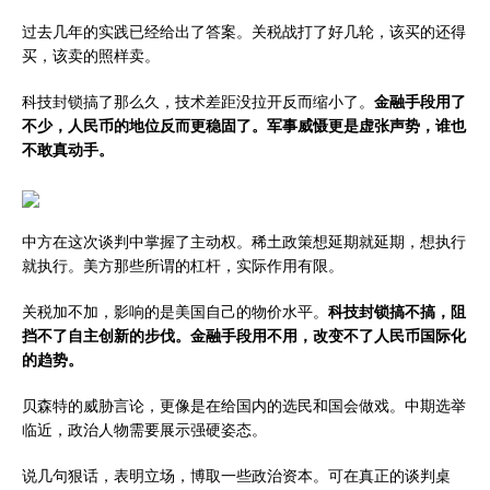
过去几年的实践已经给出了答案。关税战打了好几轮，该买的还得
买，该卖的照样卖。
科技封锁搞了那么久，技术差距没拉开反而缩小了。
金融手段用了
不少，人民币的地位反而更稳固了。军事威慑更是虚张声势，谁也
不敢真动手。
中方在这次谈判中掌握了主动权。稀土政策想延期就延期，想执行
就执行。美方那些所谓的杠杆，实际作用有限。
关税加不加，影响的是美国自己的物价水平。
科技封锁搞不搞，阻
挡不了自主创新的步伐。金融手段用不用，改变不了人民币国际化
的趋势。
贝森特的威胁言论，更像是在给国内的选民和国会做戏。中期选举
临近，政治人物需要展示强硬姿态。
说几句狠话，表明立场，博取一些政治资本。可在真正的谈判桌