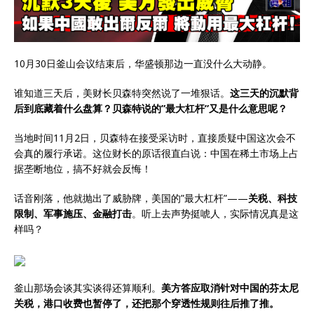
10月30日釜山会议结束后，华盛顿那边一直没什么大动静。
谁知道三天后，美财长贝森特突然说了一堆狠话。
这三天的沉默背
后到底藏着什么盘算？贝森特说的”最大杠杆”又是什么意思呢？
当地时间11月2日，贝森特在接受采访时，直接质疑中国这次会不
会真的履行承诺。这位财长的原话很直白说：中国在稀土市场上占
据垄断地位，搞不好就会反悔！
话音刚落，他就抛出了威胁牌，美国的”最大杠杆”——
关税、科技
限制、军事施压、金融打击
。听上去声势挺唬人，实际情况真是这
样吗？
釜山那场会谈其实谈得还算顺利。
美方答应取消针对中国的芬太尼
关税，港口收费也暂停了，还把那个穿透性规则往后推了推。