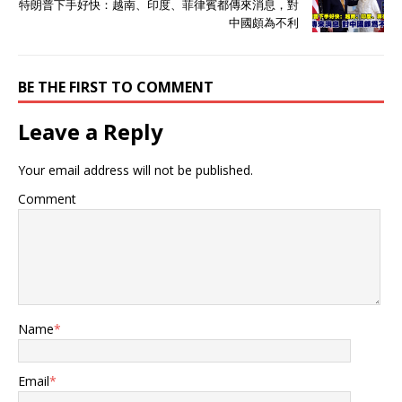
特朗普下手好快：越南、印度、菲律賓都傳來消息，對
人。 但咱们一眼看穿了这出
中國頗為不利
戏，南部战区发言人田军里
大直接点破。菲律宾这是拉
着外人来南海掺和，搞什
BE THE FIRST TO COMMENT
么“联合巡航”，实质上就是
找事、惹事。 他还强调中方
舰队全程例行巡航，保持高
Leave a Reply
度警惕，敌方任何小动作“尽
在掌握”。 咱外交部早就说
Your email address will not be published.
了，菲律宾和别的国家防务
合作，不能针对第三方，更
Comment
不能插手南海争端。 印度军
舰跑这么远来凑热闹，正好
踩到这条红线。 这场演习里
中国一直是淡定的旁观者。
海警和海军动作麻利又稳
健，既显实力也显风范。 数
据显示7月份黄岩岛周边咱
Name
*
们巡航比去年同期多了
47%。 印度三艘船兴冲冲
来“演出”，结果一看中方执
Email
*
法船比他们多出三倍，解放