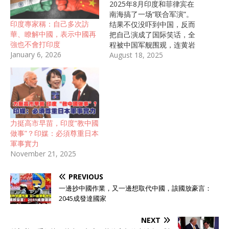
2025年8月印度和菲律宾在
南海搞了一场“联合军演”。
印度專家稱：自己多次訪
结果不仅没吓到中国，反而
華、瞭解中國，表示中國再
把自己演成了国际笑话，全
強也不會打印度
程被中国军舰围观，连黄岩
January 6, 2026
岛的边儿都没敢碰！ 事情是
August 18, 2025
这样的，菲律宾和印度宣布
8月3日在南海首次联合巡
逻，咱中国南部战区海军立
马反应过来。 同步启动例行
巡航，派出战舰和雷达全程
盯着印菲舰队的每个动作。
力挺高市早苗，印度“教中國
印度这次架势挺大，派了仨
做事”？印媒：必須尊重日本
船撑门面。 “德里”号老驱逐
軍事實力
舰、“基尔坦”号护卫舰，还
November 21, 2025
有艘补给舰“沙克蒂”号，一
凑齐就跟准备拍“远洋三人
PREVIOUS
组”大片似的。 菲律宾也配
合演出，把家底都拿出来
一邊抄中國作業，又一邊想取代中國，該國放豪言：
了。 “黎刹”号和“马尔瓦
2045成發達國家
尔”号两艘护卫舰跟着印度晃
了一圈，在自己后花园里转
NEXT
了两天，搞出点动静就走