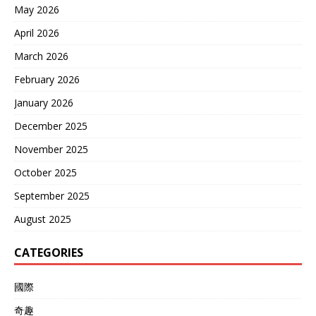
换不来主权。 2016年南海
May 2026
仲裁案、美国“自由航行”、
April 2026
这次印菲联演剧本都一样，
声势浩大开场，灰头土脸收
March 2026
场。 中国的防御早已超越军
事层面，海警、民兵、海军
February 2026
三线联动，挑衅者往往死在
January 2026
自己没见过的招数下。 域外
国家永远算不清南海的账，
December 2025
印度以为能复制美国的“航行
自由”，结果连靠近黄岩岛的
November 2025
勇气都没有，战略底牌还没
October 2025
亮就输了。 莫迪政府如果还
有点脑子，就该明白南海不
September 2025
是印度能玩得转的局。 与其
硬着头皮演戏，不如老老实
August 2025
实回去搞经济，别到时候“碰
瓷”不成反被中国收拾得满地
CATEGORIES
找牙！ 至于菲律宾？马科斯
还是想想怎么跟国内民众交
國際
代吧，毕竟有近7成的菲律
宾人反对对抗中国，再这么
奇趣
作下去，怕是要步阿基诺三