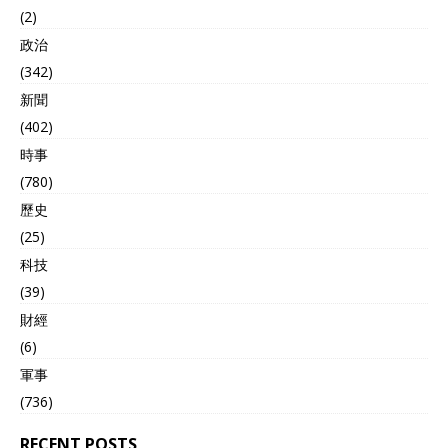
连个雷池都没敢踩。 中国这
(2)
种“稳中带狠”的应对，堪称
教科书级别。不大动作、不
政治
让步，靠常态化巡航展现存
(342)
在感，又不闹事儿。 既显示
新聞
了大国风范，也让对手心里
明白，南海和平稳定不是他
(402)
们能轻易搅乱的。 说白了印
時事
度这次南海“秀肌肉”，背后
(780)
其实是莫迪政府急得乱了阵
脚。 美国特朗普政府给了印
歷史
度重重一击，高额关税直接
(25)
砸碎了印度的“大国梦”。 特
朗普把印度骂成“死亡经济
科技
体”，贸易政策还被吐槽
(39)
是“关税之王”，这对莫迪是
財經
当头棒喝。 印度反对派直接
炸锅，指责政府对美太软。
(6)
一边喊着外交丢人，一边要
軍事
求国会开会辩一辩。 这会儿
(736)
印度南海秀肌肉，不过是想
转移国内视线。菲律宾则早
RECENT POSTS
就想好套路，拉着印度跳进