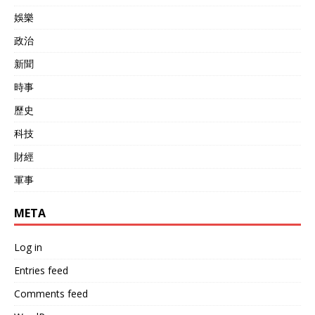
世的后尘了！ 中国用实力告
娛樂
诉大家，大国的制海权从不
政治
在摆拍秀场中取得。
新聞
時事
歷史
科技
財經
軍事
META
Log in
Entries feed
Comments feed