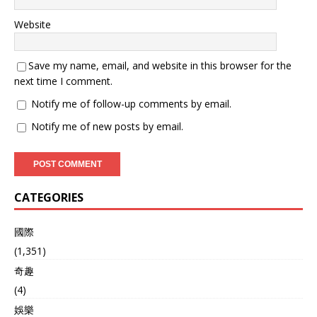
军和海警还在现场不慌不忙
地常规巡逻，画风立马变
Website
了。 中国海军直接贴脸陪
跑，052D和054A全程盯着
印菲舰队走，保持着10到11
Save my name, email, and website in this browser for the
海里的合法距离，不声不响
next time I comment.
就把全场盯牢了。 技术上更
Notify me of follow-up comments by email.
是碾压，印度“德里”号雷达
探测距离200公里就歇菜，
Notify me of new posts by email.
中国055大驱雷达能扫400公
里。 印度吹嘘的“布拉莫
斯”导弹还是上世纪90年代
的老古董，碰上中国电子战
系统估计连信号都找不到。
CATEGORIES
更别提中国在永暑礁、美济
礁的机场码头，运-20随时
國際
能飞过来“问候”。而印度补
给舰还得跑回印度洋加油，
(1,351)
累得跟长途网约车似的！ 所
奇趣
以印度舰队一见中国军舰马
(4)
上怂了，整场演习就像被老
师盯着的小学生，规规矩矩
娛樂