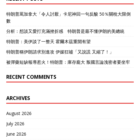
自己挖的地缘陷阱。 菲律宾
军力弱，靠着“代理人战
特朗普罵加拿大「令人討厭」卡尼神回一句反酸 50％關稅大限倒
略”先后和美国、日本、澳大
數
利亚、法国、加拿大搞“海上
联合行动”，这次又找上印
分析：想談又愛打充滿挫折感 特朗普是最不懂伊朗的美總統
度。 菲律宾海警甚至在印度
特朗普：美伊談了一整天 霍爾木茲重開有望
军舰上练习鱼雷发射，真
是“抱团取暖”。 马科斯嘴上
特朗普稱伊朗請求別進攻 伊媒狂噓「又說謊 又縮了！」
说这些合作是为了让菲律宾
人吃上便宜药、搞好连通和
被彈藥短缺報導惹火！特朗普：庫存龐大 叛國言論洩密者要坐牢
保障粮食安全，实际上是花
最少的钱买“国际支持”。 沦
RECENT COMMENTS
为国际笑柄，印度军舰被中
国军舰全程盯着，南部战区
一句“尽在掌握”，把印度
ARCHIVES
的“大国”面具拆得一干二
净。 印度本该专心应付西边
巴基斯坦威胁，偏偏把海军
August 2026
派去南海捣乱。莫迪本想借
南海动作转移矛盾，结果反
July 2026
而自找羞辱。 而这场闹剧再
June 2026
次验证了南海的铁律，作秀