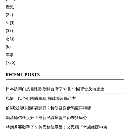
歷史
(25)
科技
(39)
財經
(6)
軍事
(736)
RECENT POSTS
日本防衛白皮書刪除攸關台灣字句 對中國警告反而更重
烏龍！以色列國防軍稱 攔截彈反轟己方
前腳說談判後腳要開打？特朗普對伊態度再轉硬
賴清德信任度升！最新民調曝藍白仍未獲民心
特朗普要動手了？美國務院示警：公民應「考慮離開中東」