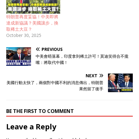
特朗普再度妥協！中美即將
達成新協議？美國讓步，換
取稀土大豆？
October 30, 2025
PREVIOUS
中美會晤落幕，印度拿到稀土許可！莫迪笑得合不攏
嘴：將取代中國！
NEXT
美國行動太快了，兩個對中國不利的消息傳出，特朗普
果然留了後手
BE THE FIRST TO COMMENT
Leave a Reply