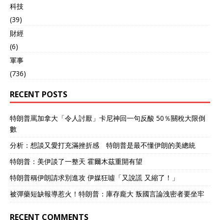
改组为真正的国防军。日本
科技
科技实力强劲，能制造先进
(39)
导弹。在全球局势混乱时，
日本可能会借机摆脱美国的
財經
控制，甚至率先采取行动对
(6)
驻日美军基地发动攻击。 那
軍事
中国为何没被列入这三个国
家？基辛格曾多次访华，对
(736)
中国政策十分熟悉。他指
出，中国军费占GDP比例相
RECENT POSTS
对较低，约为1.3%，且其核
政策是不首先使用核武器。
特朗普罵加拿大「令人討厭」卡尼神回一句反酸 50％關稅大限倒
中国发展航母和导弹主要是
數
防御南海及台海地区。中国
经济与全球高度融合，海外
分析：想談又愛打充滿挫折感 特朗普是最不懂伊朗的美總統
投资数万亿美元，战争只会
让自己遭受巨大损失。基辛
特朗普：美伊談了一整天 霍爾木茲重開有望
格认为，中国追求的是经济
特朗普稱伊朗請求別進攻 伊媒狂噓「又說謊 又縮了！」
发展，而非同归于尽的军事
对抗。他特别提醒，大国之
被彈藥短缺報導惹火！特朗普：庫存龐大 叛國言論洩密者要坐牢
间要避免陷入安全困境，防
止互相猜忌升级成军事冲
RECENT COMMENTS
突，尤其是在核武时代，任