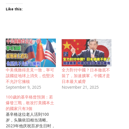
Like this:
中美俄難得意見一致，寧可
全力對付中國？日本徹底不
該國從地球上消失，也堅決
裝了，加速擴軍，中國才是
不允許它擁核
日本最大威脅
September 9, 2025
November 21, 2025
100歲的基辛格曾預測：若
爆發三戰，敢攻打美國本土
的國家只有3個
基辛格这位老人活到100
岁，头脑依旧相当清晰。
2023年他庆祝百岁生日时，