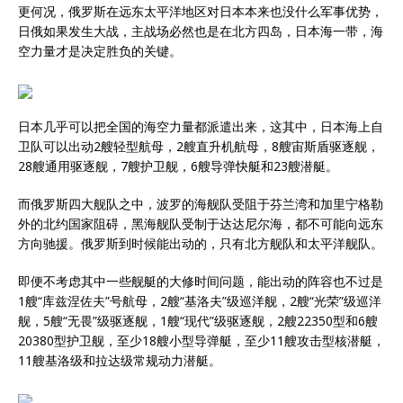
更何况，俄罗斯在远东太平洋地区对日本本来也没什么军事优势，
日俄如果发生大战，主战场必然也是在北方四岛，日本海一带，海
空力量才是决定胜负的关键。
日本几乎可以把全国的海空力量都派遣出来，这其中，日本海上自
卫队可以出动2艘轻型航母，2艘直升机航母，8艘宙斯盾驱逐舰，
28艘通用驱逐舰，7艘护卫舰，6艘导弹快艇和23艘潜艇。
而俄罗斯四大舰队之中，波罗的海舰队受阻于芬兰湾和加里宁格勒
外的北约国家阻碍，黑海舰队受制于达达尼尔海，都不可能向远东
方向驰援。俄罗斯到时候能出动的，只有北方舰队和太平洋舰队。
即便不考虑其中一些舰艇的大修时间问题，能出动的阵容也不过是
1艘“库兹涅佐夫”号航母，2艘“基洛夫”级巡洋舰，2艘“光荣”级巡洋
舰，5艘“无畏”级驱逐舰，1艘“现代”级驱逐舰，2艘22350型和6艘
20380型护卫舰，至少18艘小型导弹艇，至少11艘攻击型核潜艇，
11艘基洛级和拉达级常规动力潜艇。