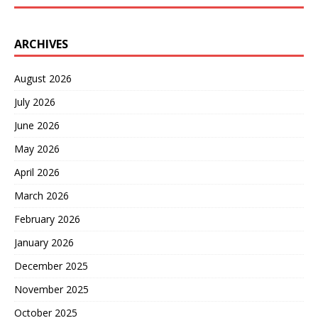
何误判都可能带来灾难。 基
辛格的这个预测并非空穴来
风，而是基于他多年目睹的
ARCHIVES
大国博弈经验。比如冷战时
期，美苏双方都手握核武
August 2026
器，互相威胁，但最终靠外
交手段避免了核战争。他在
July 2026
书中曾提到，世界秩序需要
靠力量平衡维持，而非一方
June 2026
压倒另一方。现如今，俄罗
May 2026
斯现役核弹头超过1700枚，
朝鲜拥有几十枚核弹头，日
April 2026
本虽无核武但具备快速发展
March 2026
潜力。这些国家都有其与美
国对立的具体理由：俄罗斯
February 2026
对北约东扩不满，朝鲜因制
裁愤怒，日本想寻求更大独
January 2026
立性。中国则走的是改革开
December 2025
放和融入全球体系的道路，
军力增长是为了保护自身利
November 2025
益，而非对外挑衅。 话说回
来，基辛格去世后，他的观
October 2025