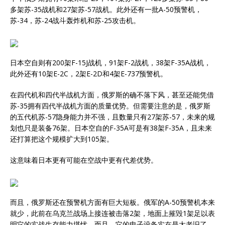
多架苏-35战机和27架苏-57战机。此外还有一批A-50预警机，
苏-34，苏-24战斗轰炸机和苏-25攻击机。
日本空自则有200架F-15J战机，91架F-2战机，38架F-35A战机，
此外还有10架E-2C，2架E-2D和4架E-737预警机。
在四代机和四代半战机方面，俄罗斯的确不落下风，甚至还能凭借
苏-35拥有四代半战机方面的质量优势。但需要注意的是，俄罗斯
的五代机苏-57隐身能力并不强，且数量只有27架苏-57，未来的规
划也只是装备76架。日本空自的F-35A可是有38架F-35A，且未来
还打算把这个规模扩大到105架。
这意味着日本更有可能在空战中更有代差优势。
而且，俄罗斯还在预警机方面有巨大短板。俄军的A-50预警机本来
就少，此前在乌克兰战场上接连被击落2架，地面上摧毁1架足以表
明它的实战生存能力堪忧。而且，它的电子设备实在是太老旧了，