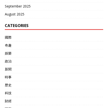
点依然在外交圈影响深远。
September 2025
2023年11月29日，他在康
涅狄格州的家中去世，葬礼
August 2025
上聚集了多位美国政要。他
留下的遗产提醒美国，不能
CATEGORIES
把所有国家都视为敌人，尤
其是中国，双方需要学会共
存共荣。 到了2024年和
國際
2025年，全球局势虽然依旧
奇趣
复杂，但并无根本性变化。
乌克兰冲突仍在持续，台海
娛樂
局势紧张，但中美贸易额依
然保持高位。2025年7月，
政治
日本参议院选举中，自民党
新聞
推动修宪，国防预算提升至
GDP的2%，这似乎验证了
時事
基辛格对日本的担忧。朝鲜
核试验持续，俄罗斯的核力
歷史
量也在现代化更新。中国的
科技
军费保持稳定，继续强调和
平发展。 细究这些国家为何
財經
具备这种潜力，朝鲜的导弹