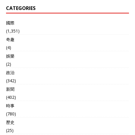
危机差点导致直接冲突。如
CATEGORIES
今，北约不断东扩，俄罗斯
觉得自己的安全空间被不断
压缩，2022年乌克兰冲突就
國際
是这紧张局势的导火索。俄
(1,351)
罗斯拥有大量核武器，包括
奇趣
洲际导弹和核潜艇，能够直
接威胁美国本土。基辛格认
(4)
为，俄罗斯有足够的底气和
娛樂
能力与美国硬碰硬，因为它
继承了苏联庞大的核武库，
(2)
双方都具备相互毁灭的能
政治
力。 说到日本，可能让人感
(342)
到意外——毕竟它是美国的
盟友，二战后靠美国的扶持
新聞
重建国家，且美军仍驻扎在
(402)
日本。然而，基辛格提到了
時事
日本特有的历史文化，像战
国时代的“下克上”精神，即
(780)
下层阶级翻身争权的传统。
歷史
他观察到日本右翼势力正在
崛起，推动修宪，将自卫队
(25)