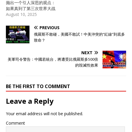
抛出一个引人深思的观点：
如果真到了第三次世界大战
爆发的地步，全世界大概只
August 10, 2025
有三个国家敢直接攻击美国
本土，其他国家估计都会三
PREVIOUS
思而后行。这番话一出，网
俄羅斯不敢碰，美國不敢試！中美沖突的“紅線”到底多
络上立刻炸开了锅，许多人
致命？
纷纷猜测他究竟指的是哪几
个国家，为何会这样断言。
NEXT
基辛格可不是随便说话的
美軍司令警告：中國若統台，將遭受比俄羅斯多500倍
人，他从尼克松时代起就在
的毀滅性效果
美国国务院和国家安全顾问
职位上操盘过诸多重大外交
事务，他的话虽有人觉得有
些陈旧，但毕竟有分量，值
BE THE FIRST TO COMMENT
得认真聆听他的分析。
2023年5月27日，基辛格迎
Leave a Reply
来了他的100岁生日。在接
受采访时，他谈到了全球冲
Your email address will not be published.
突的风险，尤其是大国之间
如何避免全面战争。他的判
Comment
断是，敢打美国本土的只有