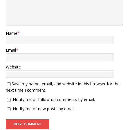
朝鲜、俄罗斯和日本这三个
国家，而中国则被他排除在
外。基辛格选这三国，主要
依据是它们之间的历史恩
怨、军事实力以及战略心
态。 朝鲜和美国的矛盾已有
Name
*
70多年，始于1950年的朝鲜
战争。那时，美国带领联合
国军大规模轰炸了朝鲜北
Email
*
部，战争结束后又在韩国驻
军，对朝鲜实施持续的经济
制裁。朝鲜发展核武器主要
Website
是为了自卫，到2023年，他
们已多次试射洲际导弹，理
论上能够威胁到美国西海
Save my name, email, and website in this browser for the
岸。基辛格认为，朝鲜长期
next time I comment.
被国际封锁和孤立，若世界
陷入大战混乱，朝鲜可能会
Notify me of follow-up comments by email.
放手一搏，赌上一切，因为
Notify me of new posts by email.
对他们而言，现状已十分严
峻。 俄罗斯则是美国的老对
手。冷战期间，美苏展开了
激烈的军备竞赛，古巴导弹