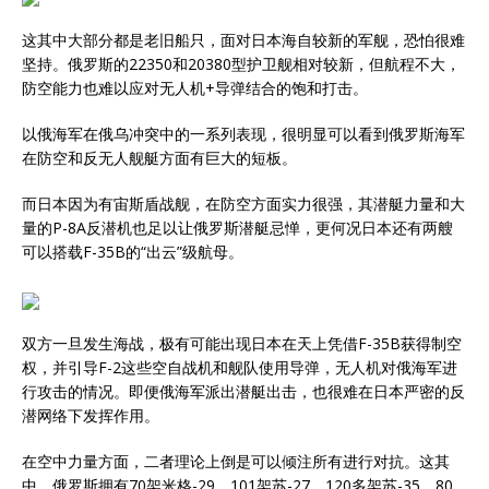
这其中大部分都是老旧船只，面对日本海自较新的军舰，恐怕很难
坚持。俄罗斯的22350和20380型护卫舰相对较新，但航程不大，
防空能力也难以应对无人机+导弹结合的饱和打击。
以俄海军在俄乌冲突中的一系列表现，很明显可以看到俄罗斯海军
在防空和反无人舰艇方面有巨大的短板。
而日本因为有宙斯盾战舰，在防空方面实力很强，其潜艇力量和大
量的P-8A反潜机也足以让俄罗斯潜艇忌惮，更何况日本还有两艘
可以搭载F-35B的“出云”级航母。
双方一旦发生海战，极有可能出现日本在天上凭借F-35B获得制空
权，并引导F-2这些空自战机和舰队使用导弹，无人机对俄海军进
行攻击的情况。即便俄海军派出潜艇出击，也很难在日本严密的反
潜网络下发挥作用。
在空中力量方面，二者理论上倒是可以倾注所有进行对抗。这其
中，俄罗斯拥有70架米格-29，101架苏-27，120多架苏-35，80