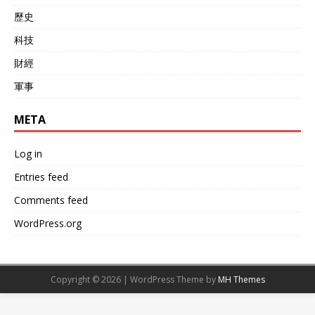
歷史
科技
財經
軍事
META
Log in
Entries feed
Comments feed
WordPress.org
Copyright © 2026 | WordPress Theme by
MH Themes