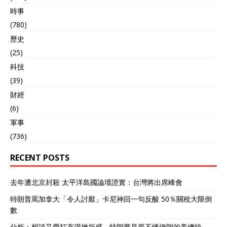
時事
(780)
歷史
(25)
科技
(39)
財經
(6)
軍事
(736)
RECENT POSTS
去年遭北京封殺 太平洋島國論壇證實：台灣將出席峰會
特朗普罵加拿大「令人討厭」卡尼神回一句反酸 50％關稅大限倒
數
分析：想談又愛打充滿挫折感 特朗普是最不懂伊朗的美總統