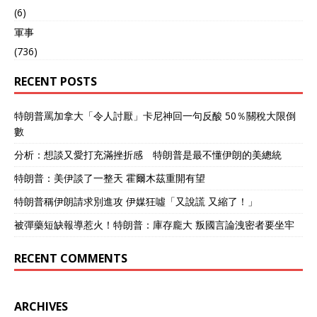
(6)
軍事
(736)
RECENT POSTS
特朗普罵加拿大「令人討厭」卡尼神回一句反酸 50％關稅大限倒
數
分析：想談又愛打充滿挫折感 特朗普是最不懂伊朗的美總統
特朗普：美伊談了一整天 霍爾木茲重開有望
特朗普稱伊朗請求別進攻 伊媒狂噓「又說謊 又縮了！」
被彈藥短缺報導惹火！特朗普：庫存龐大 叛國言論洩密者要坐牢
RECENT COMMENTS
ARCHIVES