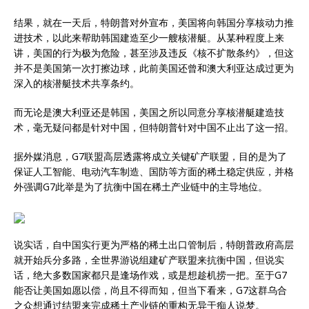
结果，就在一天后，特朗普对外宣布，美国将向韩国分享核动力推
进技术，以此来帮助韩国建造至少一艘核潜艇。从某种程度上来
讲，美国的行为极为危险，甚至涉及违反《核不扩散条约》，但这
并不是美国第一次打擦边球，此前美国还曾和澳大利亚达成过更为
深入的核潜艇技术共享条约。
而无论是澳大利亚还是韩国，美国之所以同意分享核潜艇建造技
术，毫无疑问都是针对中国，但特朗普针对中国不止出了这一招。
据外媒消息，G7联盟高层透露将成立关键矿产联盟，目的是为了
保证人工智能、电动汽车制造、国防等方面的稀土稳定供应，并格
外强调G7此举是为了抗衡中国在稀土产业链中的主导地位。
说实话，自中国实行更为严格的稀土出口管制后，特朗普政府高层
就开始兵分多路，全世界游说组建矿产联盟来抗衡中国，但说实
话，绝大多数国家都只是逢场作戏，或是想趁机捞一把。至于G7
能否让美国如愿以偿，尚且不得而知，但当下看来，G7这群乌合
之众想通过结盟来完成稀土产业链的重构无异于痴人说梦。