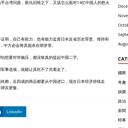
手台湾问题，新仇旧恨之下，又该怎么面对14亿中国人的怒火
Dece
Nove
Octo
Sept
界证明，自己有权力、也有能力监督日本反省历史罪责、维持和
Augu
象，中方必会将其扼杀在萌芽里。
哪怕想要对华施压，都没敢真的提起中国二字。
CAT
用军事选项，就能让其吃不了兜着走了。
國際
易依赖，近四成的商品都要从中国进口，现在日本经济持续走
奇趣
菲律宾更惨。
娛樂
政治
新聞
LinkedIn
時事