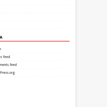
A
n
es feed
ents feed
Press.org