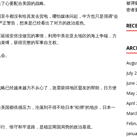
被彈
铁了心要配合美国的战略。
密者
至今都没有给其发去贺电，哪怕媒体问起，中方也只是强调“会
严正警告，想来是已经看出了对方的政治底色。
REC
要延续安倍没做完的事情，利用中美在亚太地区的海上争端，力
的束缚，获得完整的军事自主权。
ARC
机会。
Augu
July 
June
战略已经越来越力不从心了，急需获得地区盟友的帮助，日方便
May 
April
美国都倍感压力，沦落到不得不给日本“松绑”的地步，日本一
Marc
Febr
罪行、恪守和平道路，是稳定两国局势的政治基底。
Janua