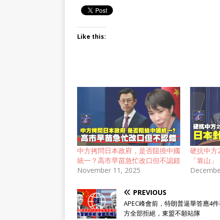
Like this:
中方拷問日本政府，是否阻撓中國
硬抗中方
統一？高市早苗急忙改口但不認錯
「靠山」
November 11, 2025
December
PREVIOUS
APEC峰會前，特朗普逼華答應4
方全部拒絕，東盟不願站隊