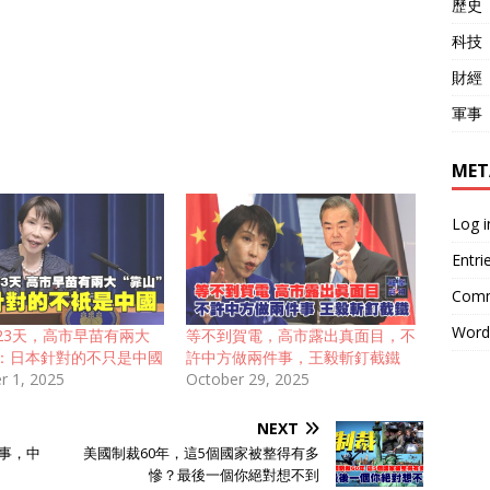
歷史
科技
財經
軍事
MET
Log i
Entri
Comm
Word
23天，高市早苗有兩大
等不到賀電，高市露出真面目，不
：日本針對的不只是中國
許中方做兩件事，王毅斬釘截鐵
 1, 2025
October 29, 2025
NEXT
件事，中
美國制裁60年，這5個國家被整得有多
慘？最後一個你絕對想不到