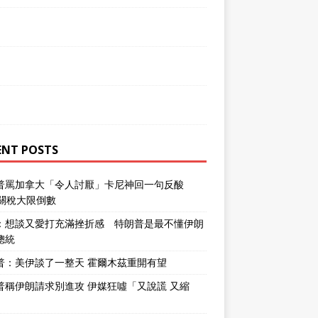
ENT POSTS
普罵加拿大「令人討厭」卡尼神回一句反酸
％關稅大限倒數
：想談又愛打充滿挫折感 特朗普是最不懂伊朗
總統
普：美伊談了一整天 霍爾木茲重開有望
普稱伊朗請求別進攻 伊媒狂噓「又說謊 又縮
」