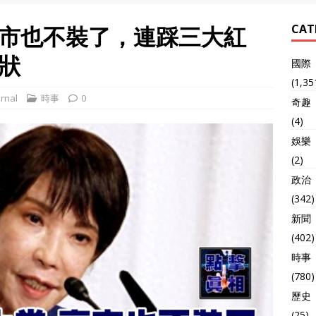
市也不裝了，連踩三大紅
CAT
狀
國際
(1,35
rnal
時事
0
奇趣
(4)
娛樂
(2)
政治
(342)
新聞
(402)
時事
(780)
歷史
(25)