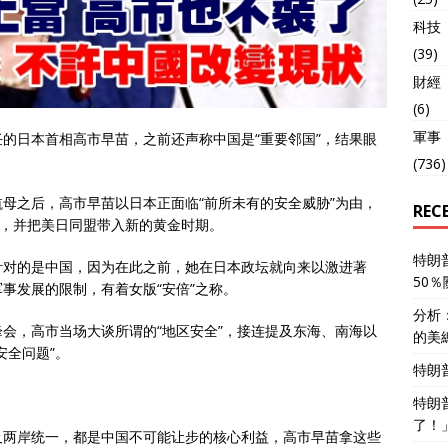
科技
(39)
財經
(6)
軍事
的日本首相高市早苗，之前还声称中国是“重要邻国”，结果眼
(736)
母之后，高市早苗以日本正面临“前所未有的安全威胁”为由，
REC
力，并把美日同盟带入新的黄金时期。
特朗
针对的是中国，因为在此之前，她在日本政坛就向来以激进著
50
事发展的限制，有着女版“安倍”之称。
分析
会，高市当场大谈所谓的“地区安全”，接连提及东海、南海以
的美
安全问题”。
特朗
特朗
了！
及两岸统一，都是中国不可能让步的核心利益，高市早苗拿这些