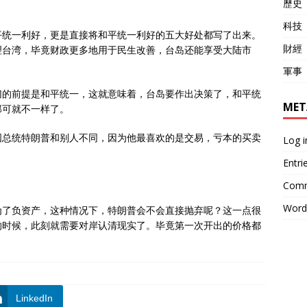
歷史
科技
平统一利好，更是直接将和平统一利好的五大好处都写了出来。
財經
理台湾，毕竟财政更多地用于民生改善，台岛还能享受大陆市
軍事
切的前提是和平统一，这就意味着，台岛要作出决策了，和平统
MET
那可就不一样了。
国总统特朗普和别人不同，因为他最喜欢的是交易，亏本的买卖
Log i
Entri
Comm
Word
为了负资产，这种情况下，特朗普会不会直接抛弃呢？这一点很
的时候，此刻就需要对岸认清现实了。毕竟第一次开出的价格都
LinkedIn