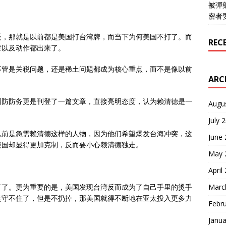
被彈
密者
受，那就是以前都是美国打台湾牌，而当下为何美国不打了。而
REC
章以及动作都出来了。
不管是关税问题，还是稀土问题都成为核心重点，而不是像以前
ARC
国防防务更是刊登了一篇文章，直接亮明态度，认为赖清德是一
Augu
July 
以前是急需赖清德这样的人物，因为他们希望爆发台海冲突，这
June
美国却显得更加克制，反而要小心赖清德独走。
May 
April
Marc
打了。更为重要的是，美国发现台湾反而成为了自己手里的烫手
链守不住了，但是不扔掉，那美国就得不断地在亚太投入更多力
Febr
Janua