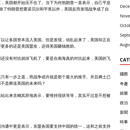
区，美国都开始压不住了。当下为何热朗普一直表示，自己平息
Dece
。除了特朗普想要诺贝尔和平奖以外，美国反而发现战争成了自
Nove
Octo
Sept
可以让各国资本流入美国。但是发现，动乱起来了，美国却正在
Augu
得更多的还是美国盟友，还得美国砸钱救助。
都还没有对抗就掉飞机了，要是在南海真的对抗起来，美国的飞
CAT
國際
实只有一步之遥，而战争或许就是那个最大的推手。并且稀土已
那不是葬送美国的未来吗？
奇趣
娛樂
就站出来含糊其辞地表示，要维持现状等等，其实不过是不想被
政治
新聞
時事
国沟通中更是表示，东盟各国要支持中国的统一，这和之前支持