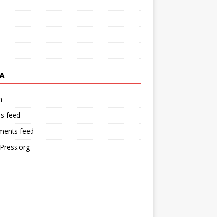
A
n
es feed
ents feed
Press.org