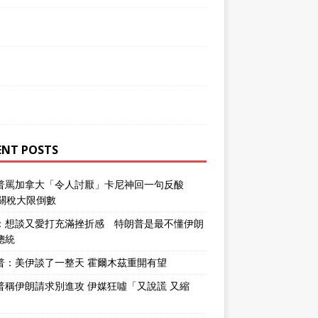
ENT POSTS
普罵加拿大「令人討厭」卡尼神回一句反酸
％關稅大限倒數
：想談又愛打充滿挫折感 特朗普是最不懂伊朗
總統
普：美伊談了一整天 霍爾木茲重開有望
普稱伊朗請求別進攻 伊媒狂噓「又說謊 又縮
」