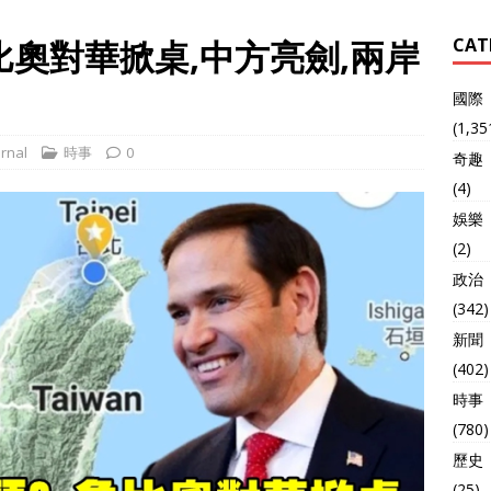
比奧對華掀桌,中方亮劍,兩岸
CAT
國際
(1,35
rnal
時事
0
奇趣
(4)
娛樂
(2)
政治
(342)
新聞
(402)
時事
(780)
歷史
(25)