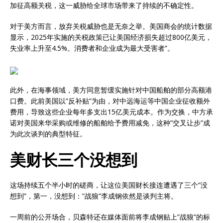
加征高额关税，这一威胁给全球市场带来了持续的不确定性。
对于美方而言，放弃关税威胁也是无奈之举。美国商会的统计数据
显示，2025年实施的关税政策已让美国经济损失超过800亿美元，
失业率上升至4.5%。消费者和企业成为最大受害者”。
此外，在海事领域，美方同意暂缓实施针对中国船舶的部分高额港
口费。此前美国以”反补贴”为由，对中远海运等中国企业征收额外
费用，导致这些企业每年多支出15亿美元成本。作为交换，中方承
诺对美国来华采购或维修的船舶给予费用减免，这种”交叉让步”成
为此次谈判的典型特征。
美财长三个没想到
这场持续五个半小时的磋商，让这位美国财长接连遭遇了三个”没
想到”，第一，没想到：”战狼”李成钢依然是谈判主将。
一周前的公开场合，贝森特还在媒体面前将李成钢贴上”战狼”的标