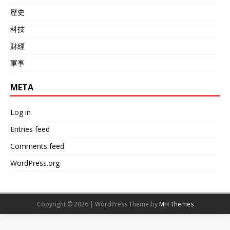
歷史
科技
財經
軍事
META
Log in
Entries feed
Comments feed
WordPress.org
Copyright © 2026 | WordPress Theme by
MH Themes