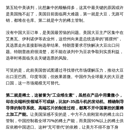
第五轮中美谈判，比想象中的顺畅得多，这其中最关键的原因或许
是美国拖不起了，美国目前面临两大难题，第一就是大豆，无路可
销，都堆在仓库。第二就是中方的稀土管制。
没有中国大豆订单，是美国最苦恼的问题。美国大豆主产区集中在
艾奥瓦、伊利诺伊等农业州，这些州向来是总统选举的”摇摆州”，
其选票走向直接影响选举结果。特朗普要求尽快解决大豆出口问
题。特朗普政府很清楚，若不能在谈判中为豆农争取到实质利益，
选举时将面临失去关键选票的风险。
可笑的是，此前美国曾试图通过寻找替代市场缓解压力，推动大豆
出口至巴西、印度等国，但效果甚微。中国作为全球最大的大豆进
口国，这一市场规模无可替代。
第二就是稀土，这被誉为”工业维生素”，虽然在产品中用量微小，
却在尖端科技领域不可或缺，比如F-35战斗机的发动机、精确制导
导弹的制导系统、高端芯片的制造过程，都离不开中国掌控的重稀
土加工产能。
让美国深感不安的是，中方不久前刚宣布的稀土出口
管制，中国控制着全球70%的稀土产能，而美国90%以上的稀土供
应依赖中国进口。这种”无可替代”的依赖，让美方不得不放下身