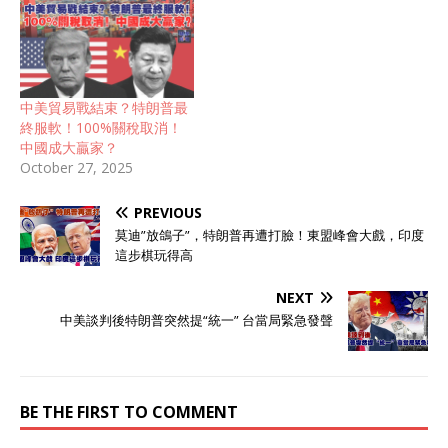
中美貿易戰結束？特朗普最
終服軟！100%關稅取消！
中國成大贏家？
October 27, 2025
PREVIOUS
莫迪”放鴿子”，特朗普再遭打臉！東盟峰會大戲，印度
這步棋玩得高
NEXT
中美談判後特朗普突然提“統一” 台當局緊急發聲
BE THE FIRST TO COMMENT