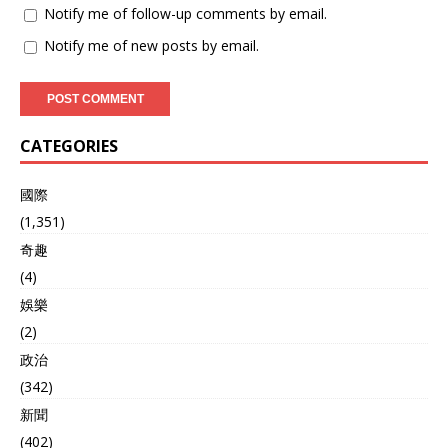
Notify me of follow-up comments by email.
Notify me of new posts by email.
CATEGORIES
國際
(1,351)
奇趣
(4)
娛樂
(2)
政治
(342)
新聞
(402)