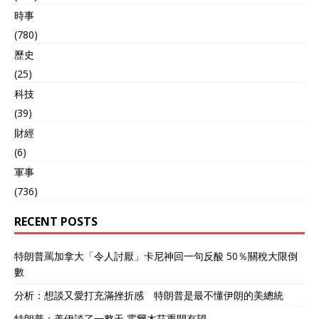
時事
(780)
歷史
(25)
科技
(39)
財經
(6)
軍事
(736)
RECENT POSTS
特朗普罵加拿大「令人討厭」卡尼神回一句反酸 50％關稅大限倒
數
分析：想談又愛打充滿挫折感 特朗普是最不懂伊朗的美總統
特朗普：美伊談了一整天 霍爾木茲重開有望