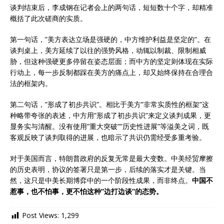
谈判结束后，李成钢在记者会上的两句话，短短数十个字，却精准
概括了此次磋商的实质。
第一句话，”美方表达立场是强硬的，中方维护利益是坚定的”。在
谈判桌上，美方延续了以往的强势风格，动辄以制裁、限制相威
胁，但这种强硬更多停留在姿态层面；而中方的坚定则体现在实际
行动上，每一步反制都踩在美方的痛点上，却又始终保持在合理合
法的框架内。
第二句话，”形成了初步共识”。相比于美方”非常实质性的框架”这
种略带夸张的表述，中方用”形成了初步共识”来定义谈判成果，更
显务实与清醒。没有使用”重大突破””历史性进展”等溢美之词，既
客观反映了谈判取得的进展，也暗示了共识仍需经受多重考验。
对于美国而言，特朗普政府的反复无常是最大变数。中美经贸摩擦
的历史表明，协议的签署只是第一步，后续的落实才是关键。当
然，这只是中美长期博弈中的一个阶段性成果，而非终点。
中国不
惹事，也不怕事，更不怕这种”边打边谈”的态势。
Post Views:
1,299