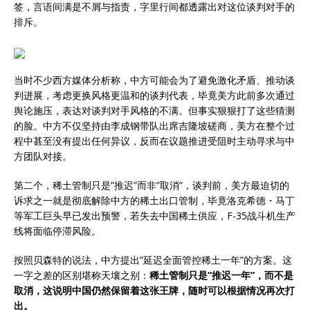
签，言语间满是不屑与指责，字里行间都透露出对这位谈判对手的
排斥。
当时不少西方媒体分析称，中方可能会为了避免激化矛盾、推动谈
判进展，考虑更换风格更温和的谈判代表，毕竟美方此前多次通过
舆论施压，表达对谈判对手风格的不满。但事实狠狠打了这些猜测
的脸。中方不仅坚持由李成钢带队出席吉隆坡磋商，美方在整个过
程中甚至没有提出任何异议，反而在议题推进受阻时主动寻求与中
方团队对接。
第二个，稀土管制只是”推迟”而非”取消”，谈判前，美方最迫切的
诉求之一就是彻底解除中方的稀土出口管制，毕竟洛克希德・马丁
等军工巨头早已发出预警，若失去中国稀土供应，F-35战斗机生产
线将面临停滞风险。
按照贝森特的说法，中方提出”延迟全面管控稀土一年”的方案。这
一字之差的区别堪称天壤之别：
稀土管制只是”推迟一年”，而不是
取消，这说明中国仍然保留着这张王牌，随时可以根据情况再次打
出。