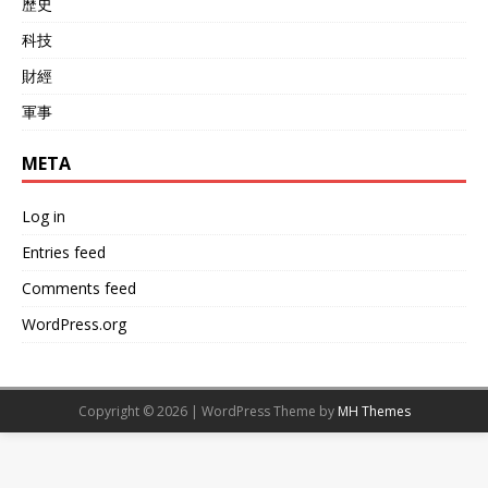
歷史
科技
財經
軍事
META
Log in
Entries feed
Comments feed
WordPress.org
Copyright © 2026 | WordPress Theme by
MH Themes