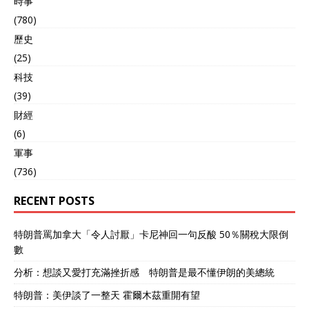
時事
(780)
歷史
(25)
科技
(39)
財經
(6)
軍事
(736)
RECENT POSTS
特朗普罵加拿大「令人討厭」卡尼神回一句反酸 50％關稅大限倒
數
分析：想談又愛打充滿挫折感 特朗普是最不懂伊朗的美總統
特朗普：美伊談了一整天 霍爾木茲重開有望