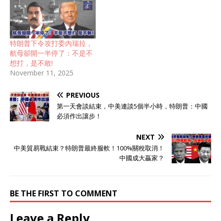
特朗普下令攻打委內瑞拉，
航母卻開一半停了：不是不
想打，是不敢!
November 11, 2025
PREVIOUS
第一天會談結束，中美連談5個半小時，特朗普：中國
必須作出讓步！
NEXT
中美貿易戰結束？特朗普最終服軟！100%關稅取消！
中國成大贏家？
BE THE FIRST TO COMMENT
Leave a Reply