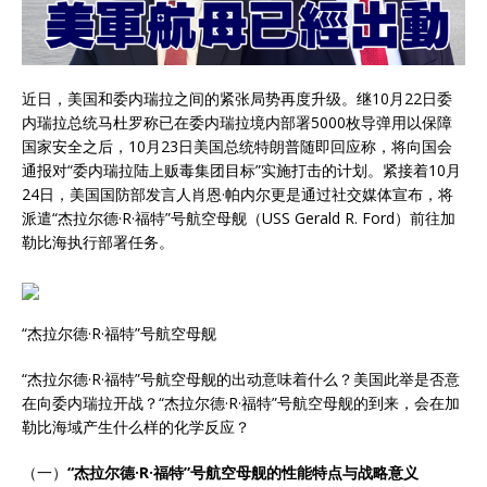
近日，美国和委内瑞拉之间的紧张局势再度升级。继10月22日委
内瑞拉总统马杜罗称已在委内瑞拉境内部署5000枚导弹用以保障
国家安全之后，10月23日美国总统特朗普随即回应称，将向国会
通报对“委内瑞拉陆上贩毒集团目标”实施打击的计划。紧接着10月
24日，美国国防部发言人肖恩·帕内尔更是通过社交媒体宣布，将
派遣“杰拉尔德·R·福特”号航空母舰（USS Gerald R. Ford）前往加
勒比海执行部署任务。
“杰拉尔德·R·福特”号航空母舰
“杰拉尔德·R·福特”号航空母舰的出动意味着什么？美国此举是否意
在向委内瑞拉开战？“杰拉尔德·R·福特”号航空母舰的到来，会在加
勒比海域产生什么样的化学反应？
（一）
“杰拉尔德·R·福特”号航空母舰的性能特点与战略意义