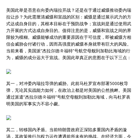
美国此举是否意在向委内瑞拉开战？还是在于通过威慑推动委内瑞
拉让步？为此需厘清威慑和宣战的区别：威慑是通过展示武力的方
式达成自身目的，其根本目标在于预防战争；宣战则是通过使用武
力开展的方式达成自身目的。值得注意的是，威慑和宣战之间的界
限较为模糊。威慑能够成功的重要原因在于可信度，即被威慑方相
信会威胁会付诸行动，因而高强度的威慑本身就带有巨大的风险。
当前来看，美国派“杰拉尔德·R·福特”号航空母舰到加勒比海域的行
为，威慑的成分远大于宣战。美国此举真正的意图在于以下三点：
其一，对冲委内瑞拉导弹的威胁。此前马杜罗宣布部署5000枚导
弹，无论其实战能力如何，在政治上都是对美国的公然挑衅。美国
通过派遣“杰拉尔德·R·福特”号航空母舰到加勒比海域，向马杜罗表
明美国的军事实力不容小觑。
其二，转移国内矛盾。当前特朗普政府正深陷多重国内矛盾的漩
涡，其政策推行与权力运作遭遇前所未有的挑战。在经济方面，今