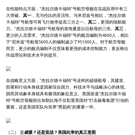
在性能特点方面，“杰拉尔德·R·福特”号航空母舰在实战应用中有三
大突破。
其一
，无与伦比的灵活性。与米尼兹号相比，“杰拉尔德
·R·福特”号航母可将飞行效率提高三分之一。
其二
，更强的续航能
力。“杰拉尔德·R·福特”号航母的发电量是以往航母的三倍。
其三
，
更少的人员需求。“杰拉尔德·R·福特”号的舰员编制为4660人，相比
于“尼米兹”号航母5600人的编制减少了约1000人。对于航空母舰
而言，更少的舰员编制不仅意味着更强的成本控制能力，更反映出
作战理论和技术水平的提升。
在战略意义方面，“杰拉尔德·R·福特”号这样的超级航母，其建造、
部署和行动本身就是国家综合国力、科技水平与战略决心的体现。
因而其动象本身就具有极强的象征意义。美国派遣“杰拉尔德·R·福
特”号航空母舰前往加勒比海不仅彰显美国对“打击贩毒集团”行动的
重视，还是美国军队向世界“秀肌肉”的重要一环。
（二） 是
威慑？还是宣战？美国此举的真正意图