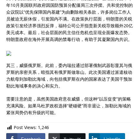
年10月美国联邦政府因国防预算分配僵局三次停摆。共和党控制的
众议院以“优先保障国内基建”为由删除相关条款，许多岗位工作人
员被迫无薪休假，引发国内不满。在政策执行层面，特朗普的关税
政策引发经济界强烈反弹，福特公司公开指责新关税导致额外20亿
美元成本。最后，社会层面的民主信任危机也呈现全面爆发态势。
特朗普政府在海外开展高调的禁毒行动，有助于其凝聚国内共识。
其三，威慑俄罗斯。此前，委内瑞拉通过部署俄制武器彰显其与俄
罗斯的亲密关系，暗指其有俄罗斯做靠山。此次美国通过派遣核动
力航母到加勒比海域，向包括俄罗斯在内的国家表达了美国干预加
勒比海域事务的决心和实力。
需要注意的是，虽然美国政府意在威慑，但这种“以压促变”的策略
充满风险。如果马杜罗政权选择“硬碰硬”而非退让，加勒比海域的
紧张局势仍有升级的可能。
Post Views:
1,246
Facebook
LinkedIn