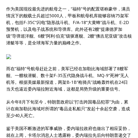
作为美国现役最先进的航母之一，“福特”号的配置堪称豪华，满员
情况下的舰载士兵超过5000人，甲板和航母机库能够容纳75架军
机，包括F-35C“闪电”隐形战斗机、F/A-18“大黄蜂”战斗机、E-2D
预警机，以及电子战系统和导弹库。此外还有2艘“提康德罗加
级”导弹巡洋舰、6艘“阿利·伯克”级驱逐舰、2艘“佛吉尼亚级”攻击核
潜艇等等，是全球海军力量的巅峰之作。
而在“福特”号航母赶赴之前，美军已经在加勒比海域部署了8艘军
舰、一艘核潜艇、数十架F-35五代隐身战斗机、MQ-9“死神”无人
机等。根据美媒最新报道，两架B-1B“枪骑兵”战略轰炸机在24日
当天也逼近委内瑞拉附近海域，这都是局势升级的重要信号。
从今年8月下旬至今，特朗普政府以“打击跨国毒品犯罪”为由，累
计在南加勒比海域对所谓的“毒品走私船只”发起十余起空袭，造成
至少40人死亡。
鉴于美国不断激进的军事威胁，委内瑞拉政府也做出了相应妥协，
就在上周，卡塔尔消息人士透露称，委内瑞拉先后向特朗普递交了