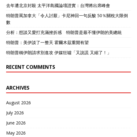
去年遭北京封殺 太平洋島國論壇證實：台灣將出席峰會
特朗普罵加拿大「令人討厭」卡尼神回一句反酸 50％關稅大限倒
數
分析：想談又愛打充滿挫折感 特朗普是最不懂伊朗的美總統
特朗普：美伊談了一整天 霍爾木茲重開有望
特朗普稱伊朗請求別進攻 伊媒狂噓「又說謊 又縮了！」
RECENT COMMENTS
ARCHIVES
August 2026
July 2026
June 2026
May 2026