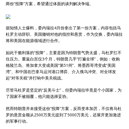
两份“投降”方案，希望通过体面的谈判解决争端。
据知情人士爆料，委内瑞拉4月份拿出了第一份方案，内容包括马
杜罗主动辞职、美国撤销对他的指控和悬赏，作为交换，委内瑞拉
将和美国在能源领域进行合作。
如此干脆利落的“投降”，主要是因为特朗普气势太盛，马杜罗扛不
住压力。重返白宫仅3个月，特朗普几乎“打遍全球”，例如：收购
格陵兰岛、将加拿大变成美国“第51州”、将墨西哥湾变成“美国
湾”、和中国在巴拿马运河港口博弈、介入俄乌冲突、对全球发
起“对等关税”并打响中美关税战。
尽管马杜罗是坚定的“反美斗士”，但委内瑞拉毕竟是个小国家，为
了国家不被颠覆，他只能选择妥协。
然而特朗普并未接受这份“投降”方案，反而变本加厉，不仅将马杜
罗的悬赏金额从2500万美元提到了5000万美元，还展开更加激进
的军事行动。