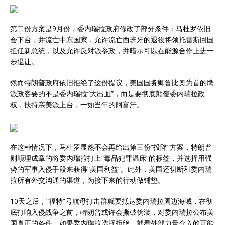
第二份方案是9月份，委内瑞拉政府修改了部分条件：马杜罗依旧
会下台，并流亡中东国家，允许流亡西班牙的退役将领托雷斯回国
担任新总统，以及允许反对派参政，并暗示可以在能源合作上进一
步退让。
然而特朗普政府依旧拒绝了这份提议，美国国务卿鲁比奥为首的鹰
派政客要的不是委内瑞拉“大出血”，而是要彻底颠覆委内瑞拉政
权，扶持亲美派上台，一如当年的阿富汗。
在这种情况下，马杜罗显然不会再给出第三份“投降”方案，特朗普
则顺理成章的将委内瑞拉打上“毒品犯罪温床”的标签，并选择用强
势的军事入侵手段来获得“美国利益”。此外，美国还切断和委内瑞
拉所有外交沟通的渠道，为接下来的行动做铺垫。
10天之后，“福特”号航母打击群就要抵达委内瑞拉周边海域，在彻
底打响入侵战争之前，特朗普或许会撕破伪装，对委内瑞拉公布美
国真正的条件。如果委内瑞拉选择拒绝，就看外部力量介入的可能