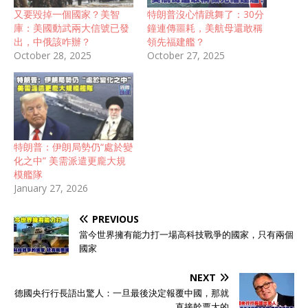
又要毀掉一個國家？美智
特朗普沒心情跳舞了：30分
庫：美國動武兩大信號已發
鐘連傳噩耗，美航母還敢稱
出，中俄該咋辦？
領先福建艦？
October 28, 2025
October 27, 2025
特朗普：伊朗局勢仍“處於變
化之中” 美需派遣更龐大規
模艦隊
January 27, 2026
PREVIOUS
當今世界擁有能力打一場高科技戰爭的國家，只有兩個
國家
NEXT
德國央行行長語出驚人：一旦最後決定報覆中國，那就
直接幹票大的