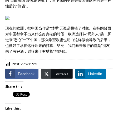
的“自由法国”终究是失败了，留下来的不过是美国在欧洲的另一种
性质的“傀儡”。
现在的欧洲，把中国当作是“对手”无疑是挑错了对象。在特朗普面
对中国都拿不出来什么好办法的时候，欧洲选择从“局外人”插一脚
进来“恶心”一下中国，那么希望欧盟也明白这样做会导致的后果，
也做好了承担这样后果的打算。毕竟，我们向来履行的都是“朋友
来了有好酒，财狼来了有猎枪”的路线。
Post Views:
950
Facebook
LinkedIn
Twitter/X
Share this:
Like this: