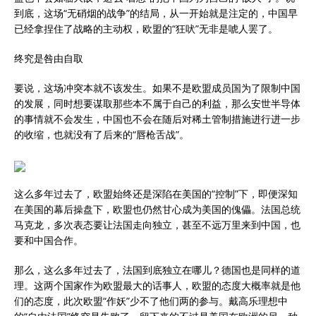
到底，这场“无硝烟的战争”的结局，从一开始就是注定的，中国早
已经拿捏住了战略的主动权，欧盟的“狂吠”无非是唬人罢了。
终究是咎由自取
要说，这场冲突本就不该发生。如果不是欧盟成员国为了限制中国
的发展，同时想要谋取那些本不属于自己的利益，那么安世半导体
的事情就不会发生，中国也不会在随后对稀土管制措施进行进一步
的收缩，也就没有了后来的“唇枪舌战”。
这么多年过去了，欧盟始终还是深陷在美国的“控制”下，即便深知
在美国的幕后操盘下，欧盟也仍然甘心成为美国的傀儡。法国总统
马克龙，多次表态要让法国走向独立，甚至不远万里来到中国，也
要和中国合作。
那么，这么多年过去了，法国到底独立在哪儿？德国也是同样的道
理。这两个国家作为欧盟最大的话事人，欧盟的态度大概率就是他
们的态度，此次欧盟“作妖”少不了他们两的参与。戴高乐理想中