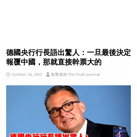
德國央行行長語出驚人：一旦最後決定
報覆中國，那就直接幹票大的
October 26, 2025
點擊真相 The Truth Journal