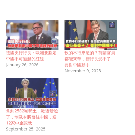
德國央行行長：歐洲要劃定
軟的不行來硬的？荷蘭官員
中國不可逾越的紅線
都能來華，德行長受不了，
January 26, 2026
要對中國動手
November 9, 2025
拿到2582噸稀土，歐盟變臉
了，制裁令將發往中國，逼
12家中企認栽
September 25, 2025