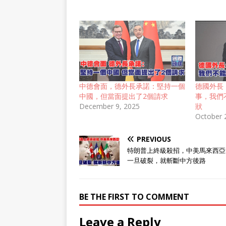
中德會面，德外長承諾：堅持一個
德國外長
中國，但當面提出了2個請求
事，我們
December 9, 2025
狀
October 
PREVIOUS
特朗普上終級殺招，中美馬來西亞
一旦破裂，就斬斷中方後路
BE THE FIRST TO COMMENT
Leave a Reply