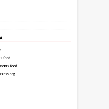
A
n
es feed
ents feed
Press.org