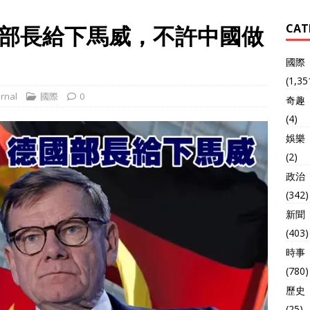
部長給下馬威，不許中國做
CAT
國際
(1,35
rnal
國際
0
奇趣
(4)
娛樂
(2)
政治
(342)
新聞
(403)
時事
(780)
歷史
(25)