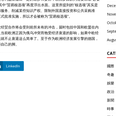
中“贸易核选项”再度浮出水面。这里所提到的“核选项”其实是
Dece
和服务、削减某些知识产权、限制外国直接投资和公共采购准
Nove
式批准实施，所以才会被称为“贸易核选项”。
Octo
欧经贸合作将会受到前所未有的冲击，届时包括中国和欧盟在内
Sept
且当前欧洲正因为俄乌冲突而饱受经济衰退的影响，如果中欧经
境就不止衰退这么简单了。至于作为欧洲经济发展引擎的德国，
Augu
砸自己的脚。
CAT
國際
LinkedIn
奇趣
娛樂
政治
新聞
時事