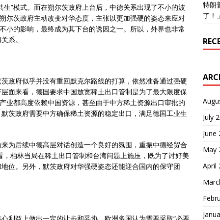
特朗
共生”模式。而在朔尔茨政府上台后，中德关系出现了不小的波
了！
，朔尔茨政府主动改变对华态度，主张以更加强硬的姿态来应对
了不小的影响，最终成为其下台的诱因之一。所以，外界也非常
德关系。
REC
ARC
默茨政府似乎并没有重回默克尔路线的打算，依然准备通过强硬
济层面来看，德国要求中国放宽稀土出口管制是为了最大限度保
Augu
子产业都高度依赖中国资源，甚至由于中方稀土资源出口审批的
，默茨政府需要中方确保稀土资源的稳定出口，满足德国工业生
July 
June
访来为后续中德高层对话创造一个良好的氛围，重振中德经贸合
May 
看，柏林当局在稀土出口管制和台湾问题上施压，既为了讨好美
April
和地位。另外，默茨政府对华强硬姿态还能迎合国内的保守团
Marc
Febr
Janua
心利益上做出一定的让步和妥协，欧洲多国认为需要采取“必要