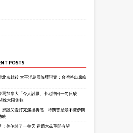
ENT POSTS
遭北京封殺 太平洋島國論壇證實：台灣將出席峰
普罵加拿大「令人討厭」卡尼神回一句反酸
％關稅大限倒數
：想談又愛打充滿挫折感 特朗普是最不懂伊朗
總統
普：美伊談了一整天 霍爾木茲重開有望