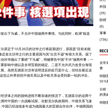
科技
(39)
財經
(6)
軍事
发出下马威，不允许中国做两件事情。与此同时，欧洲“核选
(736)
尔原定于10月26日的访华之行将延期进行，原因是“目前未能
REC
推迟首次访华之行的主要原因与其“出言不逊”有很大关系。据了
动对华抛出了重磅“下马威”，明确警告中国“不许”做两件事：一
去年
不要影响中德以及全球贸易的稳定。二是不允许武力改变台海现
會
发展。虽然瓦德富尔没有说明违反的处罚是什么，但结合最近这
，这也让外界担忧中德关系以及中欧关系会受到新一轮的冲击。
特朗
50
分析
的美
要经济体之间的脱钩进程不断加速的情况下，瓦德富尔的这两个
欧洲对中国的一次战略试探。在默克尔执政期间，中德关系飞速
特朗
年，中国已经连续多年成为德国最大的贸易合作伙伴，中德两国的