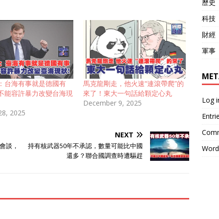
歷史
科技
財經
軍事
MET
：台海有事就是德國有
馬克龍剛走，他火速“連滾帶爬”的
不能容許暴力改變台海現
來了！東大一句話給顆定心丸
Log i
December 9, 2025
28, 2025
Entri
Comm
NEXT
會談，
持有核武器50年不承認，數量可能比中國
Word
還多？聯合國調查時遭驅趕