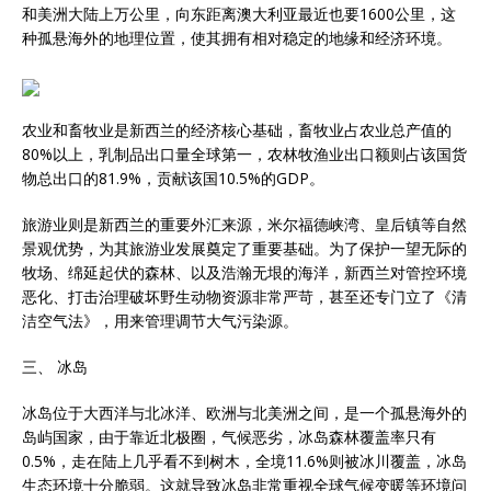
和美洲大陆上万公里，向东距离澳大利亚最近也要1600公里，这
种孤悬海外的地理位置，使其拥有相对稳定的地缘和经济环境。
农业和畜牧业是新西兰的经济核心基础，畜牧业占农业总产值的
80%以上，乳制品出口量全球第一，农林牧渔业出口额则占该国货
物总出口的81.9%，贡献该国10.5%的GDP。
旅游业则是新西兰的重要外汇来源，米尔福德峡湾、皇后镇等自然
景观优势，为其旅游业发展奠定了重要基础。为了保护一望无际的
牧场、绵延起伏的森林、以及浩瀚无垠的海洋，新西兰对管控环境
恶化、打击治理破坏野生动物资源非常严苛，甚至还专门立了《清
洁空气法》，用来管理调节大气污染源。
三、 冰岛
冰岛位于大西洋与北冰洋、欧洲与北美洲之间，是一个孤悬海外的
岛屿国家，由于靠近北极圈，气候恶劣，冰岛森林覆盖率只有
0.5%，走在陆上几乎看不到树木，全境11.6%则被冰川覆盖，冰岛
生态环境十分脆弱。这就导致冰岛非常重视全球气候变暖等环境问