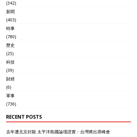
(342)
路，加入了北约对俄罗斯的
制裁行列。据统计，截至今
新聞
年3月31日，瑞士已冻结了
(403)
高达74亿瑞士法郎的俄罗斯
時事
资产，并在金融、贸易、航
空等多个领域实施了制裁。
(780)
这当初是俄罗斯出于信任才
歷史
将财富存放于瑞士银行。然
而，瑞士的立场改变意味着
(25)
在冲突加剧时，俄罗斯也有
科技
可能将瑞士作为目标，而像
(39)
瑞士这样的国家显然难以独
自抵御。 至于澳大利亚和加
財經
拿大，两国在与美国合作的
(6)
过程中多次挑衅中国，表现
軍事
得仿佛离中国的距离就意味
着安全。然而，现实是我们
(736)
的军舰早已在两国附近海域
航行，而且我们的“东风快
RECENT POSTS
递”导弹射程达数万公里，澳
大利亚和加拿大并不如他们
去年遭北京封殺 太平洋島國論壇證實：台灣將出席峰會
所想的那样安全。而一旦第