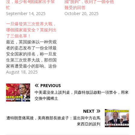
沒，最少有4個國家出手幫
國“脫鉤”，收到了一個令他
忙
難受的回答
September 14, 2025
October 20, 2025
一旦爆發第三次世界大戰，
哪個國家最安全？英媒列出
了三個名單！
最近，英国媒体以一种旁观
者的姿态发布了一份全球最
安全国家的排名，称一旦发
生第三次世界大战，那些国
家将遭受最小的影响。这份
名单上的三国分别是瑞士、
August 18, 2025
加拿大和澳大利亚。但是，
真的有那么安全？ 瑞士的安
PREVIOUS
全感是经历了两次世界大战
中美還沒坐上談判桌，貝森特放話啟動一項禁令，用來
的检验得来的。自1815年维
交換中國稀土
也纳会议确立其作为永久中
立国以来，瑞士就一直保持
NEXT
着不介入外部事务的姿态。
遭特朗普痛罵後，美商務部長掀桌子：退出與中方在馬
由于其中立国的特性，战争
來西亞的談判
爆发时，通常不会有其他国
家主动对瑞士发起攻击。此