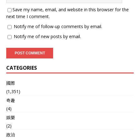
划攻击澳大利亚，但在美澳
联合抵抗下，澳大利亚的损
Save my name, email, and website in this browser for the
失几乎可以忽略不计。 如果
next time I comment.
谈及地缘优势，加拿大无疑
名列前茅。加拿大与美国接
Notify me of follow-up comments by email.
壤，并且一直保持密切的外
Notify me of new posts by email.
交和经济关系。在美国的保
护下，加拿大的军队部署相
对较少。更重要的是，加拿
大可以借助美国的技术优
势，持续向世界输出丰富的
CATEGORIES
资源。加拿大是世界第二大
国土面积国家，凭借这些特
质，其他国家对此充满羡
國際
慕。如果爆发第三次世界大
(1,351)
战，美国必定会参战，敌方
奇趣
的首个攻击目标将是美国而
非加拿大，这样的情况大大
(4)
增强了加拿大的安全性。 理
娛樂
论上讲，只要这三个国家保
持低调，它们的安全性是非
(2)
常高的。然而，近年来瑞士
政治
却逐渐走向不再中立的道