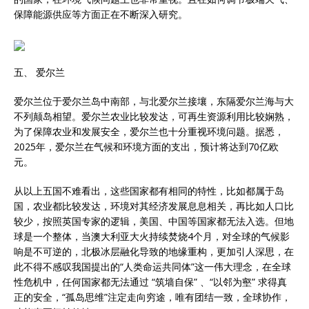
保障能源供应等方面正在不断深入研究。
五、 爱尔兰
爱尔兰位于爱尔兰岛中南部，与北爱尔兰接壤，东隔爱尔兰海与大
不列颠岛相望。爱尔兰农业比较发达，可再生资源利用比较娴熟，
为了保障农业和发展安全，爱尔兰也十分重视环境问题。据悉，
2025年，爱尔兰在气候和环境方面的支出，预计将达到70亿欧
元。
从以上五国不难看出，这些国家都有相同的特性，比如都属于岛
国，农业都比较发达，环境对其经济发展息息相关，再比如人口比
较少，按照英国专家的逻辑，美国、中国等国家都无法入选。但地
球是一个整体，当澳大利亚大火持续焚烧4个月，对全球的气候影
响是不可逆的，北极冰层融化导致的地缘重构，更加引人深思，在
此不得不感叹我国提出的“人类命运共同体”这一伟大理念，在全球
性危机中，任何国家都无法通过 “筑墙自保” 、“以邻为壑” 求得真
正的安全，“孤岛思维”注定走向穷途，唯有团结一致，全球协作，