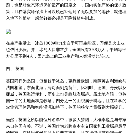
题，也是对生态环境保护最严的国度之一，国内实施严格的保护政
策，且在落实环保法上可以说已经达到了无以复加的地步，就连埋
入地下的棺材，螺丝钉都必须是可降解材料制成。
在生产生活上，冰岛100%电力来自于可再生能源，即便是火山灰
也依旧肥沃。并且冰岛人口非常少，全国只有39.3万人，平均每平
方公里不到4人，因此岛上的工业生产和人类活动比较少。
四、 英国
英国同样为岛国，但相较于冰岛，更靠近欧洲，南隔英吉利海峡与
法国相望，东面北海，海对面则是荷兰、比利时、德国、丹麦以及
挪威，英国海运便利，历史上也是靠航海崛起。虽土地有限，但英
国一半的土地面积是牧场，四分之一的面积属于耕地，且在科学的
农业管理体系和智能灌溉加持下，英国的粮食产量得到大幅提升。
当然，英国之所以能位列名单中，很多人猜测，大概率也是与专家
来自英国有关。不过，英国作为老牌资本主义国家和工业崛起最早
的国家，在环境气候问题上也非常重视。且在如何调节极端天气、