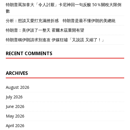
三次世界大战发生，局势极
特朗普罵加拿大「令人討厭」卡尼神回一句反酸 50％關稅大限倒
可能演变成大规模的核战
數
争，这种毁灭性的武器使得
所有国家都难以幸免。 因
分析：想談又愛打充滿挫折感 特朗普是最不懂伊朗的美總統
此，英国媒体的报道不过是
特朗普：美伊談了一整天 霍爾木茲重開有望
略显轻松的一种观察，国家
安全的根基仍然建立在自身
特朗普稱伊朗請求別進攻 伊媒狂噓「又說謊 又縮了！」
的实力之上。若单纯论及安
全程度，我们对于这三国的
RECENT COMMENTS
安全水平无疑要高出不少。
对此，大家有何看法呢？
ARCHIVES
August 2026
July 2026
June 2026
May 2026
April 2026