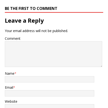
外，瑞士还有着全民皆兵的
历史传统，其山地纵横的地
BE THE FIRST TO COMMENT
形让仇敌在攻打瑞士时不得
不深思熟虑。更何况，瑞士
Leave a Reply
拥有众多国际银行，吸引了
众多富豪将资产存放在此。
Your email address will not be published.
若有国家试图侵略，必然引
起国际社会的广泛反对，甚
Comment
至成为众矢之的，因此瑞士
的安全是较为有保障的。 澳
大利亚是南半球唯一的发达
国家，四周被海洋环绕，地
广人稀，这种偏远的地理位
置在很大程度上为澳大利亚
的安全提供了保障。只要澳
Name
*
大利亚不主动挑起冲突，外
部势力很难千里迢迢地向其
发动攻击。此外，澳大利亚
Email
*
也是英联邦的成员国，假如
真有侵略发生，美英等盟友
必然不会袖手旁观。以第二
Website
次世界大战为例，日军曾计