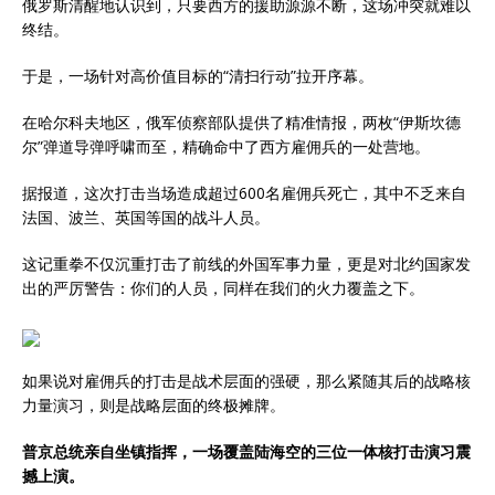
俄罗斯清醒地认识到，只要西方的援助源源不断，这场冲突就难以
终结。
于是，一场针对高价值目标的“清扫行动”拉开序幕。
在哈尔科夫地区，俄军侦察部队提供了精准情报，两枚“伊斯坎德
尔”弹道导弹呼啸而至，精确命中了西方雇佣兵的一处营地。
据报道，这次打击当场造成超过600名雇佣兵死亡，其中不乏来自
法国、波兰、英国等国的战斗人员。
这记重拳不仅沉重打击了前线的外国军事力量，更是对北约国家发
出的严厉警告：你们的人员，同样在我们的火力覆盖之下。
如果说对雇佣兵的打击是战术层面的强硬，那么紧随其后的战略核
力量演习，则是战略层面的终极摊牌。
普京总统亲自坐镇指挥，一场覆盖陆海空的三位一体核打击演习震
撼上演。