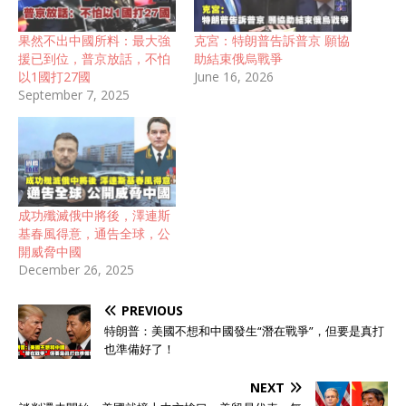
果然不出中國所料：最大強
克宮：特朗普告訴普京 願協
援已到位，普京放話，不怕
助結束俄烏戰爭
以1國打27國
June 16, 2026
September 7, 2025
成功殲滅俄中將後，澤連斯
基春風得意，通告全球，公
開威脅中國
December 26, 2025
PREVIOUS
特朗普：美國不想和中國發生“潛在戰爭”，但要是真打
也準備好了！
NEXT