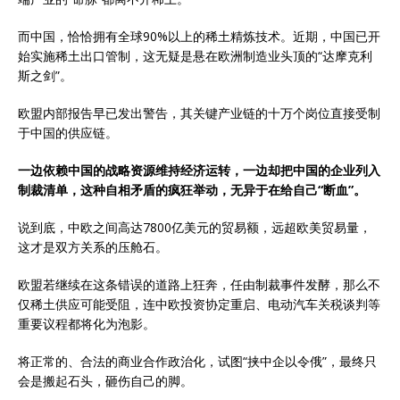
而中国，恰恰拥有全球90%以上的稀土精炼技术。近期，中国已开
始实施稀土出口管制，这无疑是悬在欧洲制造业头顶的“达摩克利
斯之剑”。
欧盟内部报告早已发出警告，其关键产业链的十万个岗位直接受制
于中国的供应链。
一边依赖中国的战略资源维持经济运转，一边却把中国的企业列入
制裁清单，这种自相矛盾的疯狂举动，无异于在给自己“断血”。
说到底，中欧之间高达7800亿美元的贸易额，远超欧美贸易量，
这才是双方关系的压舱石。
欧盟若继续在这条错误的道路上狂奔，任由制裁事件发酵，那么不
仅稀土供应可能受阻，连中欧投资协定重启、电动汽车关税谈判等
重要议程都将化为泡影。
将正常的、合法的商业合作政治化，试图“挟中企以令俄”，最终只
会是搬起石头，砸伤自己的脚。