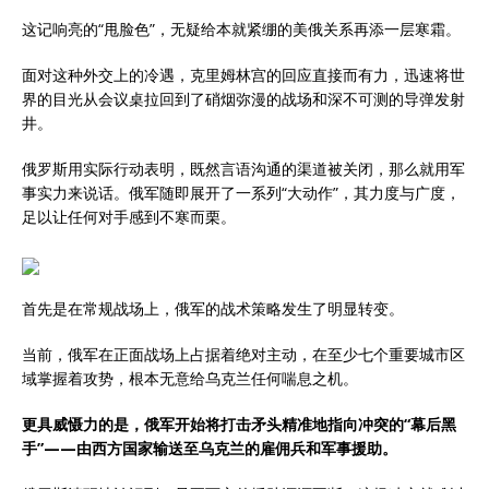
这记响亮的“甩脸色”，无疑给本就紧绷的美俄关系再添一层寒霜。
面对这种外交上的冷遇，克里姆林宫的回应直接而有力，迅速将世
界的目光从会议桌拉回到了硝烟弥漫的战场和深不可测的导弹发射
井。
俄罗斯用实际行动表明，既然言语沟通的渠道被关闭，那么就用军
事实力来说话。俄军随即展开了一系列“大动作”，其力度与广度，
足以让任何对手感到不寒而栗。
首先是在常规战场上，俄军的战术策略发生了明显转变。
当前，俄军在正面战场上占据着绝对主动，在至少七个重要城市区
域掌握着攻势，根本无意给乌克兰任何喘息之机。
更具威慑力的是，俄军开始将打击矛头精准地指向冲突的“幕后黑
手”——由西方国家输送至乌克兰的雇佣兵和军事援助。