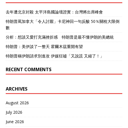
去年遭北京封殺 太平洋島國論壇證實：台灣將出席峰會
特朗普罵加拿大「令人討厭」卡尼神回一句反酸 50％關稅大限倒
數
分析：想談又愛打充滿挫折感 特朗普是最不懂伊朗的美總統
特朗普：美伊談了一整天 霍爾木茲重開有望
特朗普稱伊朗請求別進攻 伊媒狂噓「又說謊 又縮了！」
RECENT COMMENTS
ARCHIVES
August 2026
July 2026
June 2026