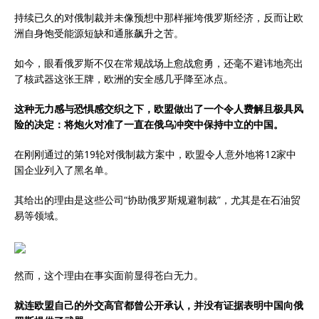
持续已久的对俄制裁并未像预想中那样摧垮俄罗斯经济，反而让欧
洲自身饱受能源短缺和通胀飙升之苦。
如今，眼看俄罗斯不仅在常规战场上愈战愈勇，还毫不避讳地亮出
了核武器这张王牌，欧洲的安全感几乎降至冰点。
这种无力感与恐惧感交织之下，欧盟做出了一个令人费解且极具风
险的决定：将炮火对准了一直在俄乌冲突中保持中立的中国。
在刚刚通过的第19轮对俄制裁方案中，欧盟令人意外地将12家中
国企业列入了黑名单。
其给出的理由是这些公司“协助俄罗斯规避制裁”，尤其是在石油贸
易等领域。
然而，这个理由在事实面前显得苍白无力。
就连欧盟自己的外交高官都曾公开承认，并没有证据表明中国向俄