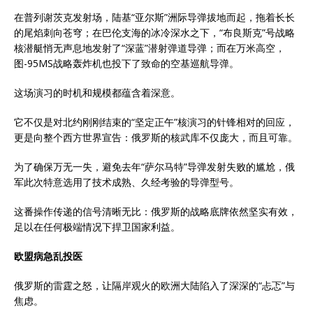
在普列谢茨克发射场，陆基“亚尔斯”洲际导弹拔地而起，拖着长长
的尾焰刺向苍穹；在巴伦支海的冰冷深水之下，“布良斯克”号战略
核潜艇悄无声息地发射了“深蓝”潜射弹道导弹；而在万米高空，
图-95MS战略轰炸机也投下了致命的空基巡航导弹。
这场演习的时机和规模都蕴含着深意。
它不仅是对北约刚刚结束的“坚定正午”核演习的针锋相对的回应，
更是向整个西方世界宣告：俄罗斯的核武库不仅庞大，而且可靠。
为了确保万无一失，避免去年“萨尔马特”导弹发射失败的尴尬，俄
军此次特意选用了技术成熟、久经考验的导弹型号。
这番操作传递的信号清晰无比：俄罗斯的战略底牌依然坚实有效，
足以在任何极端情况下捍卫国家利益。
欧盟病急乱投医
俄罗斯的雷霆之怒，让隔岸观火的欧洲大陆陷入了深深的“忐忑”与
焦虑。