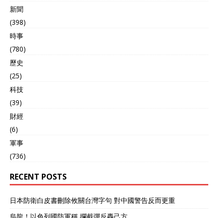
新聞
(398)
時事
(780)
歷史
(25)
科技
(39)
財經
(6)
軍事
(736)
RECENT POSTS
日本防衛白皮書刪除攸關台灣字句 對中國警告反而更重
烏龍！以色列國防軍稱 攔截彈反轟己方