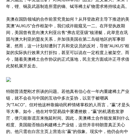
年，锂、铜及武器制造所需的镝、铽等稀土矿物需求将持续走高。
美澳在国防领域的合作前景究竟如何？从拜登政府主导下推进的美
英澳“AUKUS”合作框架中，我们或许能窥见一二。在拜登执政期
间，美国曾有意向澳大利亚出售“弗吉尼亚级”核潜艇，此举意在巩
固与澳大利亚的盟友关系，并加强美国在第二岛链地区的军事部
署。然而，这一计划却遭到了共和党议员的反对，导致“AUKUS”框
架的实际执行效果大打折扣，甚至可以说在一定程度上被架空。而
今，随着美澳稀土合作协议的正式落地，民主党方面或许正寻求借
此契机展开反击。
特朗普清楚刚才所谈的问题。若他真有信心在一年内重建稀土产业
链，就不会在与中国的互动中多次妥协，以至于被嘲讽
为“TACO”。但对他这种靠煽动民粹情绪掌权的人而言，“赢”才是头
等大事。如今，他在对华贸易战中屡遭挫败，“赢”的机遇愈发渺
茫，便只能靠谎言来拖延时间。因此，美澳稀土合作能发展到什么
程度、美国能否独自构建稀土产业链，这些并非特朗普真正关心
的。他只需在白宫主页上营造出“赢”的假象。现实中，他仍会向中