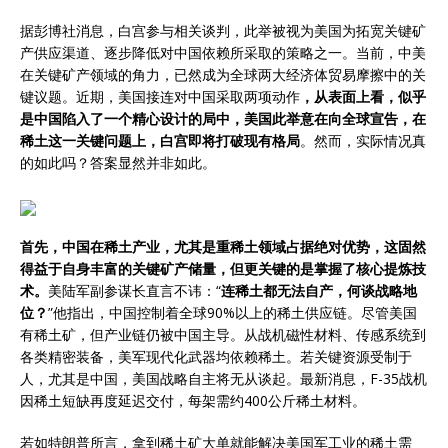
据彭博社消息，白宫参与相关谈判，此举被视为美国为拓宽关键矿
产供应渠道、逐步降低对中国依赖所采取的策略之一。当前，中美
在关键矿产领域的角力，已然成为全球两大经济体贸易摩擦中的关
键议题。近期，美国接连对中国采取两项动作
，从表面上看，似乎
是中国陷入了一个精心设计的局中，美国此举意在向全球宣告，在
稀土这一关键问题上，白宫即将打破现有格局
。然而，实际情况真
的如此吗？答案显然并非如此。
首先，中国在稀土产业，尤其是重稀土领域占据绝对优势，这固然
得益于自身丰富的关键矿产储量，但更关键的是掌握了核心提炼技
术。
美陆军副参谋长直言不讳：“
连稀土都无法自产，何谈战略地
位？
”他指出，中国控制着全球90%以上的稀土供应链。尽管美国
有稀土矿，但产业链仍被中国主导。从战机磁性材料、传感系统到
各类精密装备，美军现代化武器均依赖稀土。若关键资源受制于
人，尤其是中国，美国战略自主将无从谈起。最新消息，F-35战机
因稀土短缺再度延迟交付，每架需约400公斤稀土材料。
若如特朗普所言，拿到稀土矿大单就能解决美国军工业的稀土需