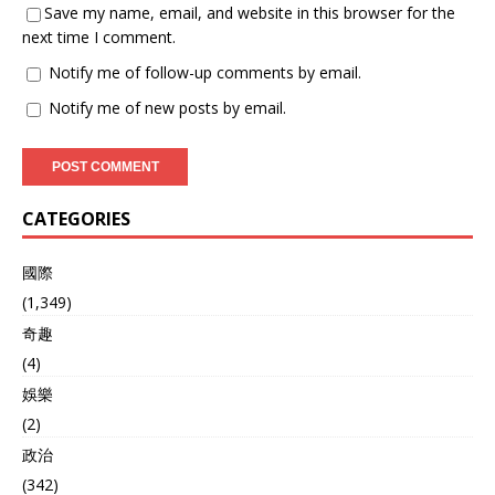
Save my name, email, and website in this browser for the
next time I comment.
Notify me of follow-up comments by email.
Notify me of new posts by email.
CATEGORIES
國際
(1,349)
奇趣
(4)
娛樂
(2)
政治
(342)