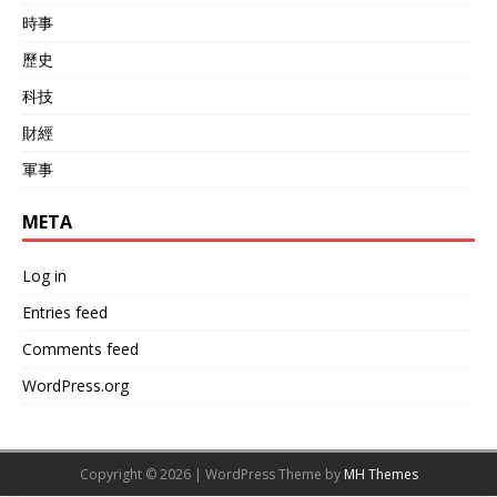
時事
歷史
科技
財經
軍事
META
Log in
Entries feed
Comments feed
WordPress.org
Copyright © 2026 | WordPress Theme by
MH Themes