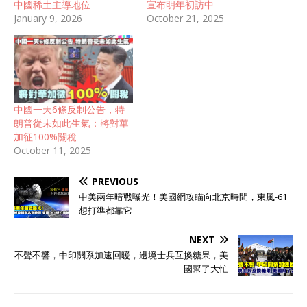
中國稀土主導地位
宣布明年初訪中
January 9, 2026
October 21, 2025
中國一天6條反制公告，特
朗普從未如此生氣：將對華
加征100%關稅
October 11, 2025
PREVIOUS
中美兩年暗戰曝光！美國網攻瞄向北京時間，東風-61
想打準都靠它
NEXT
不聲不響，中印關系加速回暖，邊境士兵互換糖果，美
國幫了大忙