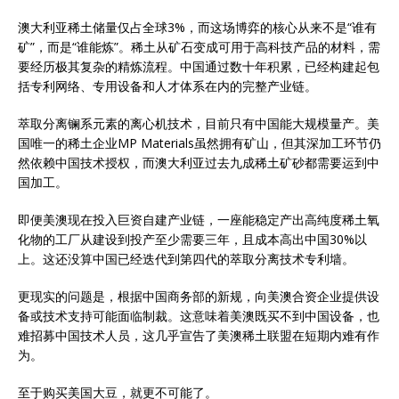
澳大利亚稀土储量仅占全球3%，而这场博弈的核心从来不是“谁有
矿”，而是“谁能炼”。稀土从矿石变成可用于高科技产品的材料，需
要经历极其复杂的精炼流程。中国通过数十年积累，已经构建起包
括专利网络、专用设备和人才体系在内的完整产业链。
萃取分离镧系元素的离心机技术，目前只有中国能大规模量产。美
国唯一的稀土企业MP Materials虽然拥有矿山，但其深加工环节仍
然依赖中国技术授权，而澳大利亚过去九成稀土矿砂都需要运到中
国加工。
即便美澳现在投入巨资自建产业链，一座能稳定产出高纯度稀土氧
化物的工厂从建设到投产至少需要三年，且成本高出中国30%以
上。这还没算中国已经迭代到第四代的萃取分离技术专利墙。
更现实的问题是，根据中国商务部的新规，向美澳合资企业提供设
备或技术支持可能面临制裁。这意味着美澳既买不到中国设备，也
难招募中国技术人员，这几乎宣告了美澳稀土联盟在短期内难有作
为。
至于购买美国大豆，就更不可能了。