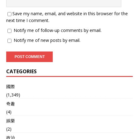
Save my name, email, and website in this browser for the
next time I comment.
Notify me of follow-up comments by email.
Notify me of new posts by email.
CATEGORIES
國際
(1,349)
奇趣
(4)
娛樂
(2)
政治