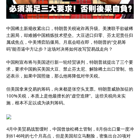
中国稀土新规收紧出口，特朗普关税讹诈再升级。美澳联手欲破稀
土困局，却难撼中国精炼技术壁垒。大豆进口归零、芬太尼责任归
属成焦点，中美博弈陷僵局。月底会晤在即，特朗普的“交易筹
码”能否逼中方让步？这场对决将如何改写贸易战走向？
中国刚宣布将与美国进行新一轮经贸谈判，特朗普就提出了三个要
求，要求中国购买美国大豆、禁止芬太尼、解除稀土出口管制。他
还表示，如果中国照做，那么他将降低对华关税。
但美国拿来交易的筹码，向来都是张空头支票。特朗普威胁加征的
100%关税，本质上是他最擅长的“虚空造牌”。这些关税尚未实
施，根本不足以成为谈判筹码。
4月中美贸易战暂缓时，中国曾放松稀土管制，8月份出口量一度冲
到6146吨的七个月高点，但是美国却立马翻脸，密集出台20项对