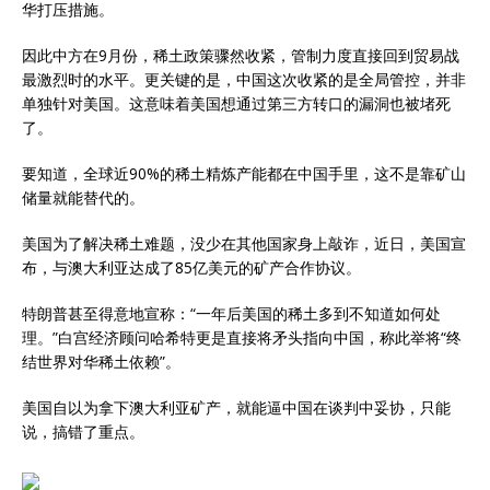
华打压措施。
因此中方在9月份，稀土政策骤然收紧，管制力度直接回到贸易战
最激烈时的水平。更关键的是，中国这次收紧的是全局管控，并非
单独针对美国。这意味着美国想通过第三方转口的漏洞也被堵死
了。
要知道，全球近90%的稀土精炼产能都在中国手里，这不是靠矿山
储量就能替代的。
美国为了解决稀土难题，没少在其他国家身上敲诈，近日，美国宣
布，与澳大利亚达成了85亿美元的矿产合作协议。
特朗普甚至得意地宣称：“一年后美国的稀土多到不知道如何处
理。”白宫经济顾问哈希特更是直接将矛头指向中国，称此举将“终
结世界对华稀土依赖”。
美国自以为拿下澳大利亚矿产，就能逼中国在谈判中妥协，只能
说，搞错了重点。