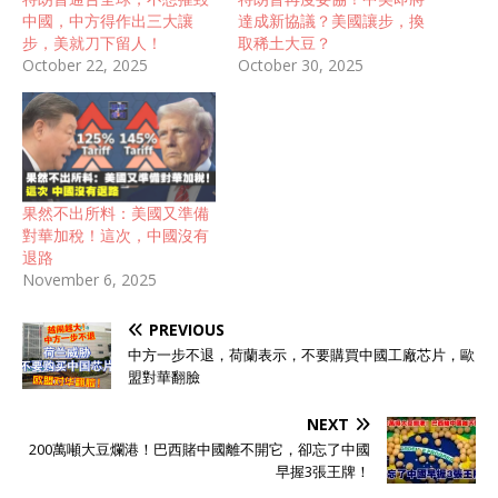
中國，中方得作出三大讓
達成新協議？美國讓步，換
步，美就刀下留人！
取稀土大豆？
October 22, 2025
October 30, 2025
果然不出所料：美國又準備
對華加稅！這次，中國沒有
退路
November 6, 2025
PREVIOUS
中方一步不退，荷蘭表示，不要購買中國工廠芯片，歐
盟對華翻臉
NEXT
200萬噸大豆爛港！巴西賭中國離不開它，卻忘了中國
早握3張王牌！