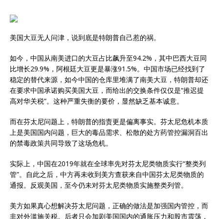
美国大豆无人问津，说到底是特朗普自己惹的祸。
如今，中国从南美进口的大豆占比飙升至94.2%，其中巴西大豆同
比增长29.9%，阿根廷大豆更是暴涨91.5%。中国市场已经找到了
稳定的替代来源，如今中国的仓库里堆满了南美大豆，特朗普却还
在要求中国承诺购买美国大豆，而给出的交换条件仅仅是“推迟提
高对华关税”。这种严重失衡的要价，显然缺乏基本诚意。
而在芬太尼问题上，特朗普的指责更是偏离事实。芬太尼危机本质
上是美国国内问题，巨大的毒品需求、松散的处方药管控漏洞百出
的禁毒政策共同导致了这场危机。
实际上，中国在2019年就在全球率先对芬太尼类物质实行“整类列
管”。自此之后，中方再未收到美方查获来自中国芬太尼类物质的
通报。反观美国，至今仍未对芬太尼类物质实施整类列管。
美方如果真心想解决芬太尼问题，正确的做法是加强国内管控，而
非对外滥施关税。后者只会加剧美国国内的通胀压力和股市震荡，