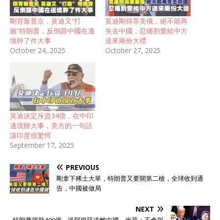
剛背叛普京，莫迪又“打
莫迪剛得罪美俄，絕不能再
臉”特朗普，反倒跟中國在邊
失去中國，忍痛割愛給中方
境幹了件大事
送來兩份大禮
October 24, 2025
October 27, 2025
莫迪決定斥資34億，在中印
邊境辦大事，美方的一句話
讓印度很驚愕
September 17, 2025
PREVIOUS
剛拿下稀土大單，特朗普又要開第二槍，全球收到通
告，中國被做局
NEXT