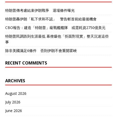
特朗普傳考慮結束伊朗戰爭 退場條件曝光
特朗普轟伊朗「私下求和不認」 警告斬首前給最後機會
CBO報告：建造「特朗普」級戰艦艦隊 或需耗資2750億美元
特朗普民調跌到生涯最低 幕僚爆他「拒面對現實」整天沉迷這些
事
除非美國滿足6條件 否則伊朗不會重開霍峽
RECENT COMMENTS
ARCHIVES
August 2026
July 2026
June 2026