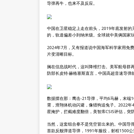
导弹再牛，也来不及反应。
中国在卫星稳定上走在前头，2019年底发射
的，轨道偏差小到纳米级。全球就中美俩国家
2024年7月，又有报道说中国海军科学家用
片变清晰目标。
搁在信息战时代，这叫降维打击。美军航母群再
防部长皮特·赫格塞斯直言，中国高超音速导弹
数据摆在那：鹰击-21导弹，平均6马赫，末端
霄，滑翔体机动闪避，像猎狗追兔子。2022
星掩护，拦截难度翻倍，美智库CSIS评估，突防
当然，这套组合拳不是凭空冒出来的。中国导弹路
首款反舰弹道导弹，1991年服役，射程1500