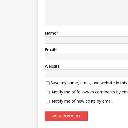
磁弹射系统的稳定运行提供坚实技
术支撑。 在作战能力方面，舰员
全力攻克“滑跃转弹射”无缝衔接技
术。福建舰航空长田伟透露，目标
是“交装即交战斗力”，最大程度缩
短装备形成战斗力的周期。这意味
Name
*
着福建舰一旦服役，便能迅速投入
实战部署，发挥航母战斗群核心作
用。而且，福建舰还需完成与各类
Email
*
舰载机的适配与磨合，包括歼 -
15T、空警 - 600预警机及攻击 -
11无人机等，构建起完整、高效
Website
的航母舰载机作战体系。 《砺
剑》展示的反航母作战流程，
以“发现 - 定位 - 打击 - 评估”为核
Save my name, email, and website in this
心，各环节紧密相连，多域协同，
Notify me of follow-up comments by ema
构建起强大的“杀伤链”。 太空侦察
卫星打响“第一枪”，对太平洋海域
Notify me of new posts by email.
进行大范围、高频率扫描。通过高
分辨率成像和电子信号侦测，初步
锁定敌方航母战斗群坐标。为应对
卫星可能被干扰或致盲的极端情
况，解放军准备了多重备用方案。