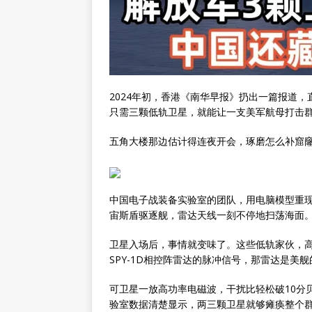
2024年初，香港《南华早报》扔出一篇报道
只需三颗低轨卫星，就能让一支美军航母打击
五角大楼那边估计得连夜开会，琢磨怎么补窟
中国电子战装备实验室的团队，用电脑模型重
宙斯盾驱逐舰，雷达天线一刻不停地扫荡海面
卫星入场后，事情就变味了。这些低轨家伙，
SPY-1D相控阵雷达的脉冲信号，那雷达是美
可卫星一放高功率电磁波，干扰比轻松破10分
验室数据清楚显示，两三颗卫星就够瘫痪整个群