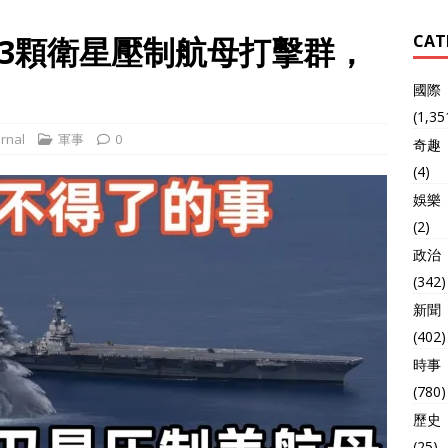
3顆衛星壓制航母打擊群，
CAT
國際
(1,35
rnal
軍事
0
奇趣
(4)
娛樂
(2)
政治
(342)
新聞
(402)
時事
(780)
歷史
(25)