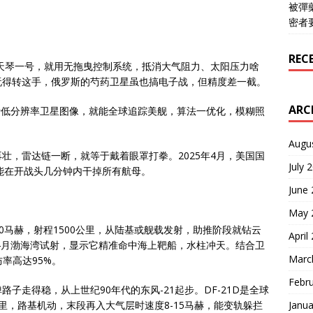
被彈
密者
REC
的天琴一号，就用无拖曳控制系统，抵消大气阻力、太阳压力啥
玩得转这手，俄罗斯的芍药卫星虽也搞电子战，但精度差一截。
ARC
免费低分辨率卫星图像，就能全球追踪美舰，算法一优化，模糊照
Augu
壮，雷达链一断，就等于戴着眼罩打拳。2025年4月，美国国
July 
能在开战头几分钟内干掉所有航母。
June
May 
10马赫，射程1500公里，从陆基或舰载发射，助推阶段就钻云
April
年4月渤海湾试射，显示它精准命中海上靶船，水柱冲天。结合卫
Marc
率高达95%。
Febr
子走得稳，从上世纪90年代的东风-21起步。DF-21D是全球
Janua
公里，路基机动，末段再入大气层时速度8-15马赫，能变轨躲拦