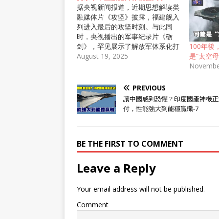
据央视新闻报道，近期思想解读类
融媒体片《攻坚》披露，福建舰入
列进入最后的攻坚时刻。与此同
时，央视播出的军事纪录片《砺
剑》，罕见展示了解放军体系化打
100年
击航母的作战流程，其先进程度令
August 19, 2025
是“太空
外界震撼。这两件事，让福建舰以
Novembe
及解放军反航母作战能力，成为全
球关注焦点。 福建舰自2024年5
PREVIOUS
月1日开启首次海试，至今已一年
讓中國感到恐懼？印度國產神機正
多，期间多次海试稳步推进。如今
付，性能強大到能穩贏殲-7
进入攻坚阶段，关键在于实现诸多
技术与作战能力的突破。 从技术
层面，电磁弹射系统的实战化应用
BE THE FIRST TO COMMENT
是重中之重。《攻坚》中虽未完整
展示歼 - 15T舰载机弹射瞬间，但
调度流程、口令及战机离舰声效，
Leave a Reply
已证实该系统进入关键测试环节。
福建舰采用全球独有的中压直流综
Your email address will not be published.
合电力系统，相比美制系统，能量
损耗更低，故障率锐减，陆基试验
Comment
还实现千次弹射“零事故”，这为电