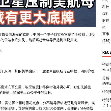
科技
(39)
財經
(6)
軍事
，直戳美国海军的软肋：中国一个电子战实验室搞了个模拟，证明
群的雷达彻底失灵，然后高超音速导弹趁机直捣黄龙。
(736)
窿。
REC
特朗
50
现了东海一带的美军编队：一艘尼米兹级航母在中枢，四周护着
。
分析
的美
高度才几百公里，响应速度快得像街边外卖小哥。它们先捕捉
特朗
舰的眼睛，能探测上百公里外的目标。
特朗
贝，雷达屏上顿时雪花点点，分不清导弹轨迹还是背景噪音。实
了！
的探测链，导弹突防窗口拉大到50公里内，美舰的SM-6拦截