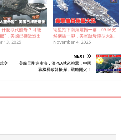
後，什麽取代航母？可能
衛星拍下南海震撼一幕，054A突
母艦”，美國已接近造出
然橫插一腳，美軍航母陣型大亂
r 13, 2025
November 4, 2025
NEXT
式交
美航母剛進南海，澳P8A就來挑釁，中國
戰機釋放幹擾彈，戰艦開火！