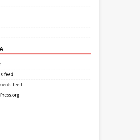
A
n
es feed
ents feed
Press.org