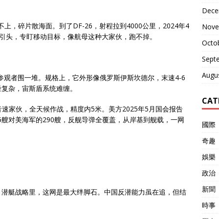
Dece
，碎片散海面。到了DF-26，射程拉到4000公里，2024年4
Nove
终端导引头，专盯移动目标，像航母这种大家伙，跑不掉。
Octo
Sept
Augu
，参观者围一堆。规格上，它外形像俄罗斯伊斯坎德尔，末速4-6
径复杂，宙斯盾系统难缠。
CAT
超音速家伙，全天候作战，精度内5米。美方2025年5月国会报告
95艘对美海军的290艘，反舰导弹全覆盖，从岸基到舰载，一网
國際
奇趣
娛樂
政治
新聞
，潜艇战略里，这网是最大绊脚石。中国反潜能力虽在追，但结
時事