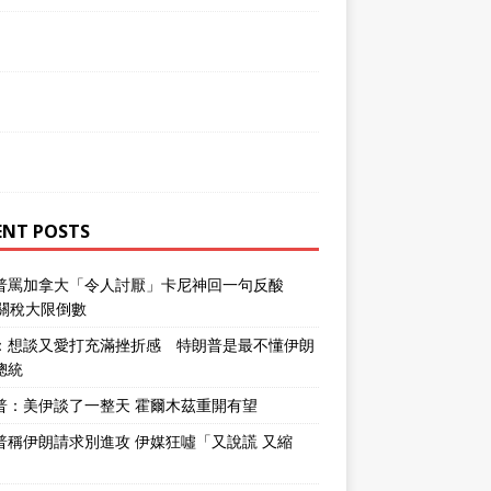
ENT POSTS
普罵加拿大「令人討厭」卡尼神回一句反酸
％關稅大限倒數
：想談又愛打充滿挫折感 特朗普是最不懂伊朗
總統
普：美伊談了一整天 霍爾木茲重開有望
普稱伊朗請求別進攻 伊媒狂噓「又說謊 又縮
」