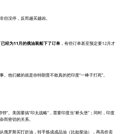
边非但没停，反而越买越凶。
厂
已经为11月的俄油装船下了订单
，有些订单甚至预定要12月才
回事。他们赌的就是你特朗普不敢真的把印度“一棒子打死”。
饽”。美国要搞“印太战略”，需要印度当“桥头堡”；同时，印度
复杂而密切的关系。
他从俄罗斯买打折油，转手炼成成品油（比如柴油），再高价卖