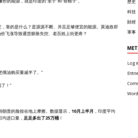
廉价的能源，就是印度的“里子”和“命根子”。
歷史
科技
財經
定，靠的是什么？是源源不断、并且足够便宜的能源。莫迪政府
軍事
油价飞涨导致通货膨胀失控、老百姓上街更疼？
MET
Log i
把俄油购买量减半了。”
Entri
Comm
了！”
Word
把特朗普的脸按在地上摩擦。数据显示，
10月上半月
，印度平均
日均进口量，
足足多出了25万桶
！