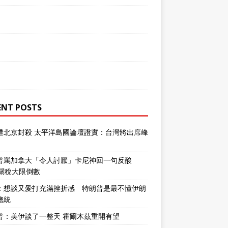
ENT POSTS
遭北京封殺 太平洋島國論壇證實：台灣將出席峰
普罵加拿大「令人討厭」卡尼神回一句反酸
％關稅大限倒數
：想談又愛打充滿挫折感 特朗普是最不懂伊朗
總統
普：美伊談了一整天 霍爾木茲重開有望