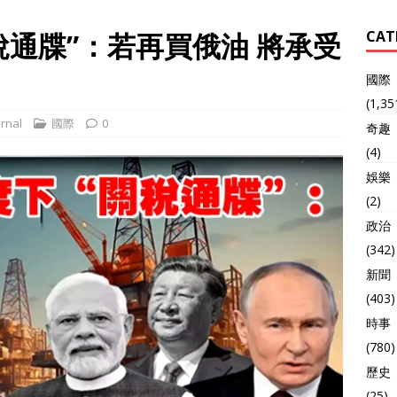
稅通牒”：若再買俄油 將承受
CAT
國際
(1,35
rnal
國際
0
奇趣
(4)
娛樂
(2)
政治
(342)
新聞
(403)
時事
(780)
歷史
(25)