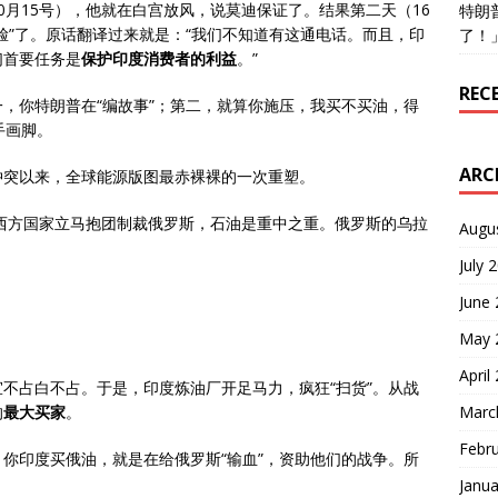
0月15号），他就在白宫放风，说莫迪保证了。结果第二天（16
特朗
脸”了。原话翻译过来就是：“我们不知道有这通电话。而且，印
了！
们首要任务是
保护印度消费者的利益
。”
REC
，你特朗普在“编故事”；第二，就算你施压，我买不买油，得
手画脚。
ARC
乌冲突以来，全球能源版图最赤裸裸的一次重塑。
，西方国家立马抱团制裁俄罗斯，石油是重中之重。俄罗斯的乌拉
Augu
July 
June
May 
April
不占白不占。于是，印度炼油厂开足马力，疯狂“扫货”。从战
Marc
的
最大买家
。
Febr
你印度买俄油，就是在给俄罗斯“输血”，资助他们的战争。所
Janua