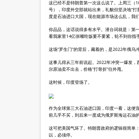
这已经不是特朗普第一次这么说了。上周三（1
号），印度外交部就站出来，礼貌但坚决地“打
度是石油进口大国，现在能源市场这么乱，我
你品品，这话说得多有水平。潜台词就是：第一
看我家里14亿张嘴吃饭要不要紧，轮不到你指
这场“罗生门”的背后，藏着的，是2022年俄
这事儿得从三年前说起。2022年冲突一爆发
尔原油卖不出去，价格“打骨折”往外甩。
这时候，印度登场了。
作为全球第三大石油进口国，印度一看，这便宜
前几乎不买，到后来一度成为俄罗斯海运石油
这可把美国气坏了。特朗普政府的逻辑很简单：
以，必须停。