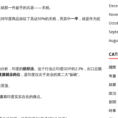
Dece
去就那一件趁手的兵器——关税。
Nove
对印度商品加征了高达50%的关税，而其中
一半
，就是作为惩
Octo
Sept
Augu
CAT
國際
的分析，印度的
纺织业
。这个行业占印度GDP的2.3%，出口总额
个直接就业岗位
，是印度仅次于农业的第二大“饭碗”。
奇趣
娛樂
着晃荡。
政治
里攥着印度实实在在的痛点。
新聞
時事