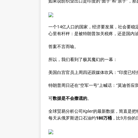
如果说纺织业出口是印度的“面子”和“票子”，那
一个14亿人口的国家，经济要发展，社会要稳
心里有杆秤：是被特朗普加关税疼，还是国内
答案不言而喻。
所以，我们看到了极其魔幻的一幕：
美国白宫官员上周四还跟媒体吹风：“印度已经
特朗普周日还在“空军一号”上喊话：“莫迪答应我
可
数据是不会撒谎的
。
全球贸易分析公司Kpler的最新数据，简直是
每天从俄罗斯进口石油约
180万桶
，比9月份的