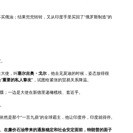
买俄油；结果兜兜转转，又从印度手里买回了“俄罗斯制造”的
度。
位大使，叫
塞尔吉奥・戈尔
，他去见莫迪的时候，姿态放得很
“
重要的私人挚友
”，试图给紧张的贸易关系降温。
通牒；一边是大使在新德里递橄榄枝、套近乎。
。
他依然是那个“一言九鼎”的全球霸主，他让印度停，印度就得停。
。
在廉价石油带来的通胀稳定和社会安定面前，特朗普的面子