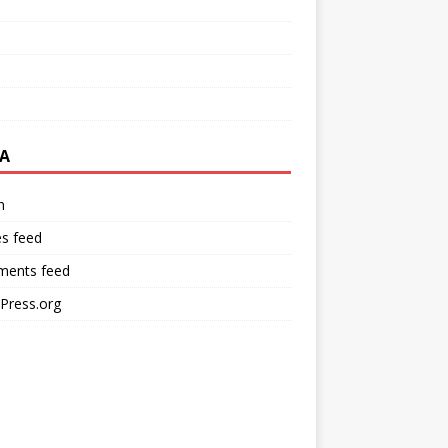
A
n
es feed
ents feed
Press.org