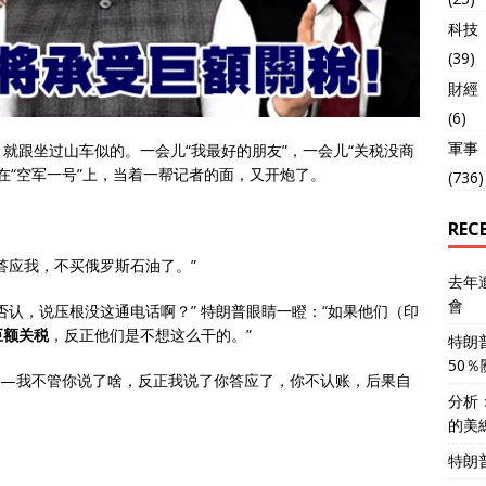
科技
(39)
財經
(6)
軍事
就跟坐过山车似的。一会儿“我最好的朋友”，一会儿“关税没商
在“空军一号”上，当着一帮记者的面，又开炮了。
(736)
REC
答应我，不买俄罗斯石油了。”
去年
會
否认，说压根没这通电话啊？” 特朗普眼睛一瞪：“如果他们（印
巨额关税
，反正他们是不想这么干的。”
特朗
50
——我不管你说了啥，反正我说了你答应了，你不认账，后果自
分析
的美
特朗