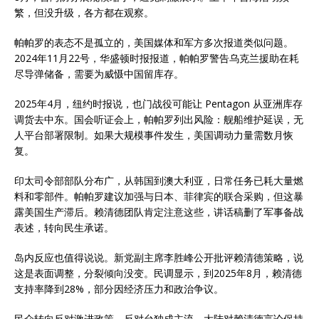
繁，但没升级，各方都在观察。
帕帕罗的表态不是孤立的，美国媒体和军方多次报道类似问题。
2024年11月22号，华盛顿时报报道，帕帕罗警告乌克兰援助在耗
尽导弹储备，需要为威慑中国留库存。
2025年4月，纽约时报说，也门战役可能让 Pentagon 从亚洲库存
调货去中东。国会听证会上，帕帕罗列出风险：舰船维护延误，无
人平台部署限制。如果大规模事件发生，美国调动力量需数月恢
复。
印太司令部部队分布广，从韩国到澳大利亚，日常任务已耗大量燃
料和零部件。帕帕罗建议加强与日本、菲律宾的联合采购，但这暴
露美国生产滞后。赖清德团队肯定注意这些，讲话稿删了军事备战
表述，转向民生承诺。
岛内反应也值得说说。新党副主席李胜峰公开批评赖清德策略，说
这是表面调整，分裂倾向没变。民调显示，到2025年8月，赖清德
支持率降到28%，部分因经济压力和政治争议。
民众转向反对激进政策，反对台独成主流。大陆对赖清德言论保持