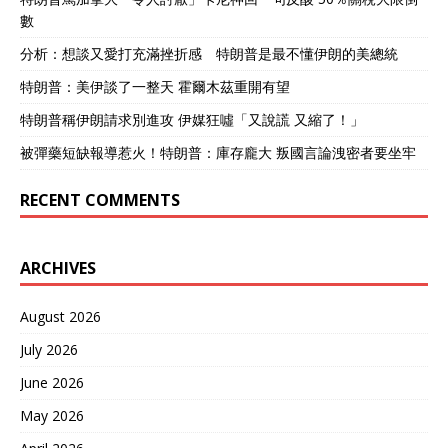
數
分析：想談又愛打充滿挫折感 特朗普是最不懂伊朗的美總統
特朗普：美伊談了一整天 霍爾木茲重開有望
特朗普稱伊朗請求別進攻 伊媒狂噓「又說謊 又縮了！」
被彈藥短缺報導惹火！特朗普：庫存龐大 叛國言論洩密者要坐牢
RECENT COMMENTS
ARCHIVES
August 2026
July 2026
June 2026
May 2026