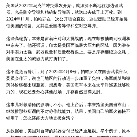
美国从2022年乌克兰冲突爆发开始，就源源不断地往那边砸武
器。光是防空导弹和精确制导弹药，就送出去成千上万枚。到
2024年11月，帕帕罗在一次公开场合直说，这些援助已经开始侵
蚀美国的储备。尤其是爱国者导弹和空对空导弹。
这些高端货，本来是留着应对印太挑战的，现在却被抽调到欧洲和
中东去了。他还强调，印太是美国面临最大压力的区域，因为潜在
对手实力太强，武器数量和质量都得跟上。要是库存继续这么耗，
美国在亚太的威慑力就打折扣了。
这不是危言耸听，到了2025年4月8号，帕帕罗又在国会武装部队
委员会作证，说也门地区的行动进一步加重了负担，海军舰艇和弹
药补给链都出现瓶颈。想想看，美国海军本来在太平洋巡逻就够吃
力的，现在还要分心其他战场，库存自然捉襟见肘。
这事儿对赖清德的影响可不小。他上台后，本来指望美国当靠山，
继续推那些所谓的不对称作战能力。结果，美国自己的军火都快不
够用了，怎么还能大方地支援台湾？
从数据看，美国对台湾的武器交付已经严重延误。举个例子，原本