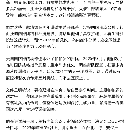
高，明显在加强压力。解放军战术也变了，不再单一军种玩，而是
多兵种融合，注重快速机动和系统干扰。火箭军部署东风-16弹道
导弹，能精准打到台湾本岛，这让赖清德那边更紧张。
面对这些，赖清德在周年讲话里避开锋芒，没提两国论或台独，转
而强调内部团结和经济建设。讲话里他列了高铁扩建、可再生能源
投资这些计划，预计2026年前见效。岛内媒体分析，这么做就是
为了转移注意力，稳住民心。
美国国防部的动作也印证了帕帕罗的担忧。2025年3月，他们发了
临时国防战略指导意见，重申印太优先，调整部队配置，把更多资
源从欧洲移到太平洋。延续2021年的太平洋威慑计划，通过远程
监控和盟友协作来应对挑战，而不是直接上手。
文件里明确说，要拖延潜在冲突，给自己多争时间。这跟帕帕罗的
话对得上，美国现在更注重威慑，不想轻易耗库存。驻韩美军甚至
有缩减兵力的传闻，但整体还是强调保持足够力量。赖清德一看美
国这态度，肯定得调整策略。
他在讲话前一周，主持内部会议，审阅经济数据，决定突出GDP增
长目标，2025年瞄准5%以上。讲话当天，在台北举行，安保严