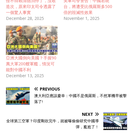
怪不得賴清德消停了，沒敢
美軍司令警告：中國若統
造次，原來印太司令透露了
台，將遭受比俄羅斯多500
一個驚人事實
倍的毀滅性效果
December 28, 2025
November 1, 2025
亞洲大國倒向美國？手握90
萬大軍200艘軍艦，情況可
能對中國不利
December 13, 2025
PREVIOUS
澳大利亞應該慶幸：中國不是俄羅斯，不然軍機早被擊
落了!
NEXT
全球第三空軍？印度剛吹完牛，就被曝偷偷研究中國導
彈，尷尬了！