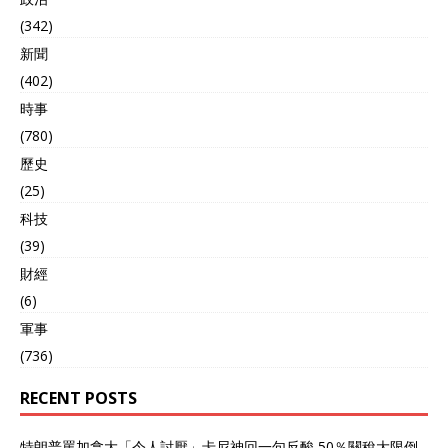
(342)
新聞
(402)
時事
(780)
歷史
(25)
科技
(39)
財經
(6)
軍事
(736)
RECENT POSTS
特朗普罵加拿大「令人討厭」卡尼神回一句反酸 50％關稅大限倒