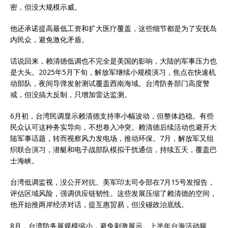
密，但没大规模示威。
他还承诺提高最低工资和扩大医疗覆盖，这些细节都是为了安抚岛
内民众，避免激化矛盾。
话说回来，赖清德低调也不完全是美国的影响，大陆的军事压力也
是大头。2025年5月下旬，解放军继续小规模演习，焦点在快速机
动部队，夜间导弹发射测试覆盖西南海域。台湾防务部门高度警
戒，但没搞大反制，只增加雷达监测。
6月初，台湾民调显示赖清德支持率小幅波动，但整体趋稳。有些
民众认可这种务实导向，不想卷入冲突。赖清德后续活动也避开大
陆军事话题，转而视察风力发电场，推动环保。7月，解放军又组
织联合演习，潜艇和电子战部队模拟干扰通信，持续五天，覆盖巴
士海峡。
台湾低调监视，没公开对抗。美军印太司令部在7月15号发报告，
评估区域风险，强调供应链韧性。这些发展压缩了赖清德的空间，
他开始推两岸经济对话，提互惠贸易，但没碰政治底线。
8月，台湾防务展规模缩小，避免刺激展示。上半年台海活动频