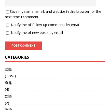
Save my name, email, and website in this browser for the
next time I comment.
Notify me of follow-up comments by email.
Notify me of new posts by email.
CATEGORIES
國際
(1,351)
奇趣
(4)
娛樂
(2)
政治