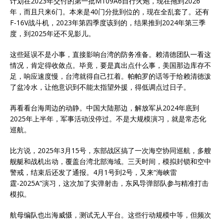
计划在2023年交付的第一批M109A6自行火炮，现在拖到2026
年，而且只来6门。本来是40门分批到位的，现在全乱套了。还有
F-16V战斗机，2023年第四季度该到的，结果推到2024年第三季
度，到2025年还不见影儿。
这些延误不是小事，直接影响台湾的防务准备。赖清德团队一看这
情况，肯定得收敛点。毕竟，要是真出点什么事，美国那边库存不
足，响应速度慢，台湾就得自己扛着。帕帕罗的话等于给赖清德泼
了盆冷水，让他意识到不能太指望外援，得低调点过日子。
再看看台海周边的动静。中国大陆那边，解放军从2024年底到
2025年上半年，军事活动没停过。不是大规模演习，就是常态化
巡航。
比方说，2025年3月15号，东部战区搞了一次海空协同巡航，多艘
舰艇和战机出动，覆盖台湾北部海域。三天时间，模拟封锁和空中
警戒，结束后还发了通报。4月1号到2号，又来“海峡雷
霆-2025A”演习，这次加了实弹射击，东风导弹部队参与精准打击
模拟。
航母编队也出海威慑，测试无人平台。这些行动规模中等，但频次