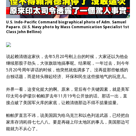
U.S. Indo-Pacific Command biographical photo of Adm. Samuel
Paparo. (U.S. Navy photo by Mass Communication Specialist 1st
Class John Bellino)
说起赖清德这家伙，去年5月20号刚上台的时候，大家还以为他会
继续那股子劲头，大张旗鼓地搞事呢。结果呢，一年过去，到今年
5月20号周年讲话的时候，他突然就低调多了。没再提那些敏感的
台独话题，而是转头聊起经济、环保和民生这些接地气的玩意儿。
外界一看，这变化挺大的啊。原来，背后有个关键因素，就是美军
印太司令萨缪尔·帕帕罗去年11月19号公开放的话。那话一出，直
接点破了美国军火库的家底，让赖清德那边不得不掂量掂量。
帕帕罗直言不讳，说美国因为给乌克兰和以色列送武器，已经把自
家库存消耗得七七八八。要是再碰上印太地区的事儿，美国那边可
能就力不从心了。