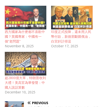
西方國家為什麽都不喜歡中
印度正式投降，還未用人民
國？英國專家：中國有一
幣付款，新德里斷購俄油，
個“老問題”
白宮奸計得逞
November 8, 2025
October 17, 2025
超2800億大單，特朗普收到
大禮！美高官為華發聲：中
國人說話算數
December 10, 2025
PREVIOUS