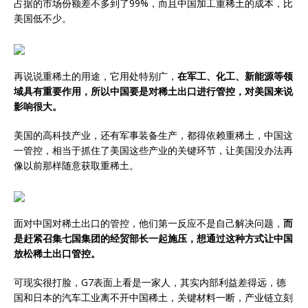
占据的市场份额差不多到了99%，而且中国加工重稀土的成本，比
美国低不少。
再说说重稀土的用途，它用处特别广，
在军工、化工、新能源等领
域具有重要作用，所以中国要是对稀土出口进行管控，对美国来说
影响很大。
美国的高科技产业，还有军事装备生产，都得依赖重稀土，中国这
一管控，相当于抓住了美国这些产业的关键环节，让美国没办法再
像以前那样随意获取重稀土。
面对中国对稀土出口的管控，他们第一反应不是自己解决问题，
而
是赶紧召集七国集团的经贸部长一起施压，想通过这种方式让中国
放松稀土出口管控。
可现实很打脸，G7表面上看是一家人，其实内部利益差得远，德
国和日本的汽车工业离不开中国稀土，关键材料一断，产业链立刻