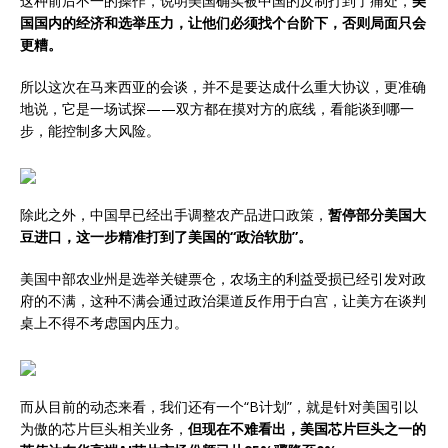
这种前后不一的操作，说明美国确实被中国的反制打到了痛处，
美
国国内的经济和选举压力，让他们必须找个台阶下，否则局面只会
更糟。
所以这次在马来西亚的会谈，并不是要达成什么重大协议，更准确
地说，它是一场试探——双方都在摸对方的底线，看能谈到哪一
步，能控制多大风险。
除此之外，中国早已经出手调整农产品进口政策，
暂停部分美国大
豆进口，这一步精准打到了美国的“政治软肋”。
美国中部农业州是选举关键票仓，农场主的利益受损已经引发对政
府的不满，这种不满会通过政治渠道反作用于白宫，让美方在谈判
桌上不得不考虑国内压力。
而从目前的动态来看，我们还有一个“B计划”，就是针对美国引以
为傲的芯片巨头相关业务，
但现在不难看出，美国芯片巨头之一的