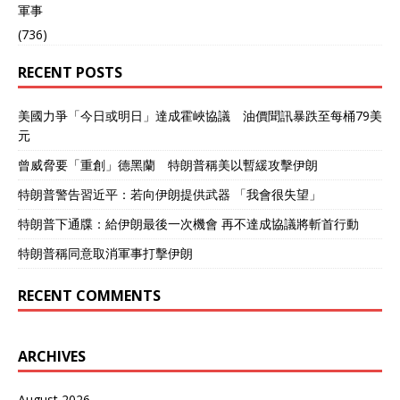
軍事
(736)
RECENT POSTS
美國力爭「今日或明日」達成霍峽協議 油價聞訊暴跌至每桶79美
元
曾威脅要「重創」德黑蘭 特朗普稱美以暫緩攻擊伊朗
特朗普警告習近平：若向伊朗提供武器 「我會很失望」
特朗普下通牒：給伊朗最後一次機會 再不達成協議將斬首行動
特朗普稱同意取消軍事打擊伊朗
RECENT COMMENTS
ARCHIVES
August 2026